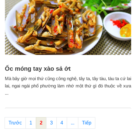
Ốc móng tay xào sả ớt
Mà bây giờ mọi thứ cũng công nghệ, tây ta, tây tàu, tàu ta cứ lai
lai, ngai ngái phố phường làm nhớ một thứ gì đó thuộc về xưa
...
Trước
1
2
3
4
...
Tiếp