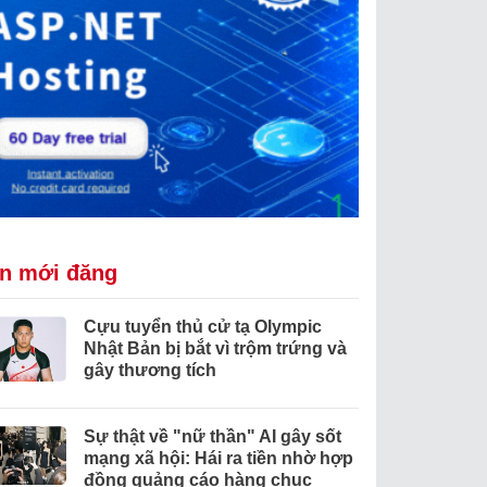
in mới đăng
Cựu tuyển thủ cử tạ Olympic
Nhật Bản bị bắt vì trộm trứng và
gây thương tích
Sự thật về "nữ thần" AI gây sốt
mạng xã hội: Hái ra tiền nhờ hợp
đồng quảng cáo hàng chục