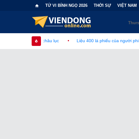
TỬ VI BÍNH NGỌ 2026
THỜI SỰ
VIỆT NAM
châu lục
•
Liệu 400 lá phiếu của người phi công dân có làm tha