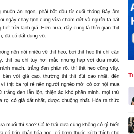
 muốn ăn ngon, phải bắt đầu từ cuối tháng Bảy âm
huỗi ngày chay tịnh cũng vừa chấm dứt và người ta bắt
ết trời lạnh giá. Hơn nữa, đây cũng là thời gian thịt
n, đã có đất dụng võ.
ông nên nói nhiều về thịt heo, bởi thịt heo thì chỉ cần
ay, thịt ba chỉ tuy hơi mắc nhưng hạp với dưa muối.
ành mạch, trắng đen phân rõ, thì thịt heo cũng vậy,
T
c bán với giá cao, thường thì thịt đùi cao nhất, đến
 vì thịt ba rọi rẻ nên người nghèo mới có cơ hội mua
 trắng đen lẫn lộn, thiện ác khó phân minh, mọi thứ
 ba rọi có giá đắt nhất, được chuộng nhất. Hóa ra thức
a muối thì sao? Có lẽ trái dưa cũng không có gì biến
dưa có bón phân hóa học, có bơm thuốc kích thích cho