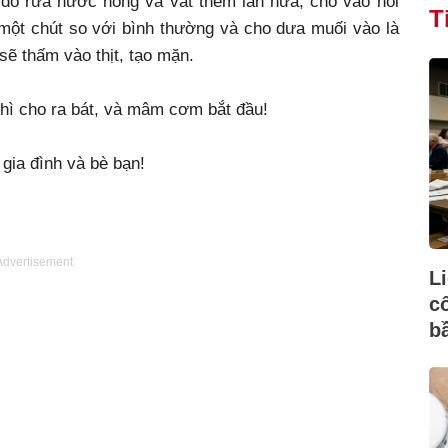
 đó rửa nước nóng và vắt thêm lần nữa, cho vào nồi
T
 một chút so với bình thường và cho dưa muối vào là
sẽ thấm vào thịt, tạo mặn.
i thì cho ra bát, và mâm cơm bắt đầu!
gia đình và bè bạn!
Advertisement
L
c
b