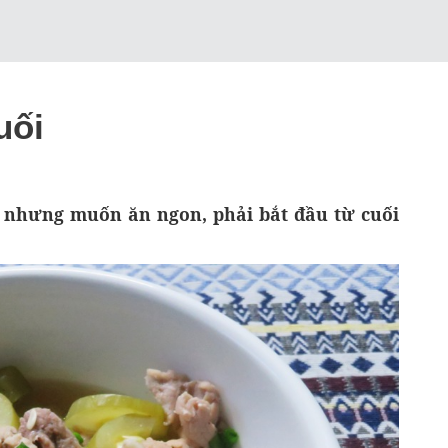
uối
nhưng muốn ăn ngon, phải bắt đầu từ cuối