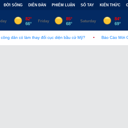
ĐỜI SỐNG
DIỄN ĐÀN
PHIẾM LUẬN
SỔ TAY
KIẾN THỨC
y đổi cục diện bầu cử Mỹ?
•
Báo Cáo Mới Của Hạ Viện Mỹ Và T