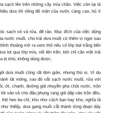
a sạch lên trên những cây mía chần. Việc còn lại là
hiều dưa thì nồng độ mặn của nước càng cao, hủ ít
c sạch vỏ và rửa, để ráo. Mục đích của việc dùng
 nước muối, cho trái dưa muối có thêm vị ngọt sau
 thỉnh thoảng mở ra xem thử nếu có lớp bọt trắng bên
dưa lọt qua lớp mía, nổi lên trên, bởi chỉ cần một trái
ưa bị khú, không dùng được.
gỏi dưa muối cũng rất đơn giản, nhưng thú vị. Ví dụ
hành lát mỏng, sao đó vắt sạch nước muối, rửa với
ỏi, ớt, chanh, đường giã nhuyễn pha chút nước, trộn
tỏi vào và cho đậu phụng rang giã dập vào trộn đều,
thịt heo ba chỉ, kho như cách bạn hay kho, nghĩa là
o như thếấy, dưa gang muối cắt thành từng đoạn dày