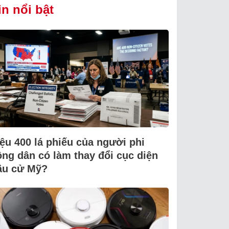
in nổi bật
iệu 400 lá phiếu của người phi
ông dân có làm thay đổi cục diện
ầu cử Mỹ?