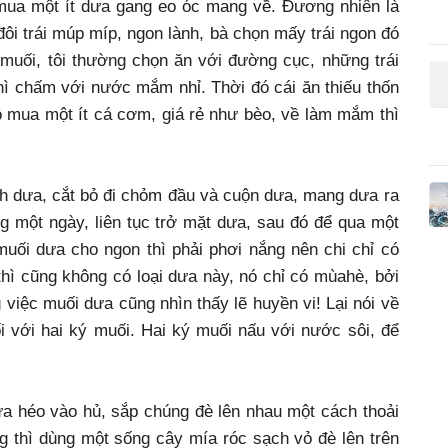
 mua một ít dưa gang eo óc mang về. Đương nhiên là
i trái múp míp, ngon lành, bà chọn mấy trái ngon đó
 muối, tôi thường chọn ăn với đường cục, những trái
thì chấm với nước mắm nhỉ. Thời đó cái ăn thiếu thốn
ó mua một ít cá cơm, giá rẻ như bèo, về làm mắm thì
ch dưa, cắt bỏ đi chỏm đầu và cuộn dưa, mang dưa ra
g một ngày, liên tục trở mặt dưa, sau đó để qua một
uối dưa cho ngon thì phải phơi nắng nên chi chỉ có
ì cũng không có loại dưa này, nó chỉ có mùahè, bởi
g việc muối dưa cũng nhìn thấy lẽ huyền vi! Lại nói về
 với hai ký muối. Hai ký muối nấu với nước sôi, để
ưa héo vào hủ, sắp chúng đè lên nhau một cách thoải
g thì dùng một sống cây mía róc sạch vỏ đè lên trên