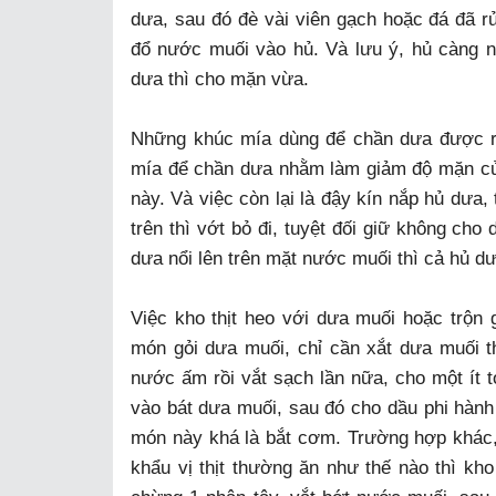
dưa, sau đó đè vài viên gạch hoặc đá đã rử
đổ nước muối vào hủ. Và lưu ý, hủ càng n
dưa thì cho mặn vừa.
Những khúc mía dùng để chần dưa được ró
mía để chần dưa nhằm làm giảm độ mặn của
này. Và việc còn lại là đậy kín nắp hủ dưa,
trên thì vớt bỏ đi, tuyệt đối giữ không cho 
dưa nổi lên trên mặt nước muối thì cả hủ d
Việc kho thịt heo với dưa muối hoặc trộn 
món gỏi dưa muối, chỉ cần xắt dưa muối t
nước ấm rồi vắt sạch lần nữa, cho một ít t
vào bát dưa muối, sau đó cho dầu phi hành 
món này khá là bắt cơm. Trường hợp khác, 
khẩu vị thịt thường ăn như thế nào thì kh