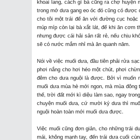
khoai lang, cách gì bà cũng ra chợ huyện
trong mớ dưa gang eo óc đó cũng có được đô
cho tôi một trái để ăn với đường cục hoặc
múp míp còn lại bà xắt lát, để khi ăn cơm 
nhưng được cái hải sản rất rẻ, nếu chịu kh
sẽ có nước mắm nhỉ mà ăn quanh năm.
Nói về việc muối dưa, đầu tiên phải rửa sạ
phơi nắng cho hơi héo một chút, phơi chừn
đêm cho dưa nguội là được. Bởi vì muốn m
muối dưa mùa hè mới ngon, mà mùa đông th
thế, trời đất mới kì diệu làm sao, ngay tron
chuyện muối dưa, cứ mười ký dưa thì muối
nguội hoàn toàn mới muối dưa được.
Việc muối cũng đơn giản, cho những trái d
mái, không mạnh tay, đến trái dưa cuối cùn