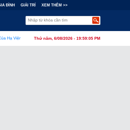
GIA ĐÌNH
GIẢI TRÍ
XEM THÊM >>
ranh Cãi Về Nguồn Gốc SARS-CoV-2 Từ Phòng Thí Nghiệm
•
FC
Thứ năm, 6/08/2026 - 19:59:06 PM