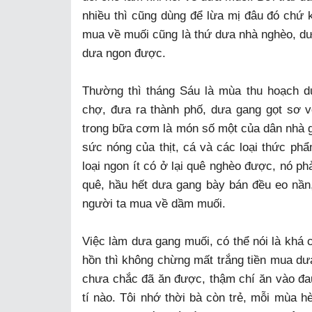
nhiều thì cũng dùng để lừa mị đâu đó chứ
mua về muối cũng là thứ dưa nhà nghèo, dưa
dưa ngon được.
Thường thì tháng Sáu là mùa thu hoạch d
chợ, đưa ra thành phố, dưa gang gọt sơ
trong bữa cơm là món số một của dân nhà gi
sức nóng của thịt, cá và các loại thức ph
loại ngon ít có ở lại quê nghèo được, nó p
quê, hầu hết dưa gang bày bán đều eo nần,
người ta mua về dầm muối.
Việc làm dưa gang muối, có thể nói là khá
hồn thì không chừng mất trắng tiền mua dư
chưa chắc đã ăn được, thậm chí ăn vào đa
tí nào. Tôi nhớ thời bà còn trẻ, mỗi mùa h