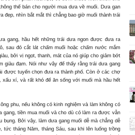
 không thể bán cho người mua dưa về muối. Dưa gan
 đẹp, nhìn bắt mắt thì chẳng bao giờ muối thành trái
ưa gang, hầu hết những trái dưa ngon được đưa ra
 vỏ, sau đó cắt lát chấm muối hoặc chấm nước mắm
àu, bởi vị ngọt, thanh, mát của nó giúp cho giảm bớt
ẩm giàu đạm. Nói như vậy để thấy rằng trái dưa gang
hải được tuyển chọn đưa ra thành phố. Còn ở các chợ
 xấu xí, và rất khó để ăn sống với muối mà hầu hết
 công phu, nếu không có kinh nghiệm và làm không có
a gang, tiền mua muối và cho dù có làm ra được vẫn
u bụng. Bởi vậy, làm dưa gang muối dễ mà chẳng dễ
è, tức tháng Năm, tháng Sáu, sau khi lên luống trồng