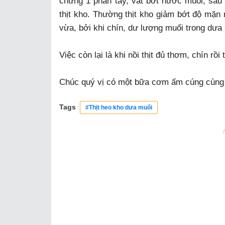
chừng 1 phân tây, vắt bớt nước muối, sau
thịt kho. Thường thịt kho giảm bớt độ mặn
vừa, bởi khi chín, dư lượng muối trong dưa 
Việc còn lại là khi nồi thịt đủ thơm, chín rồ
Chúc quý vị có một bữa cơm ấm cúng cùng 
Tags
#Thịt heo kho dưa muối