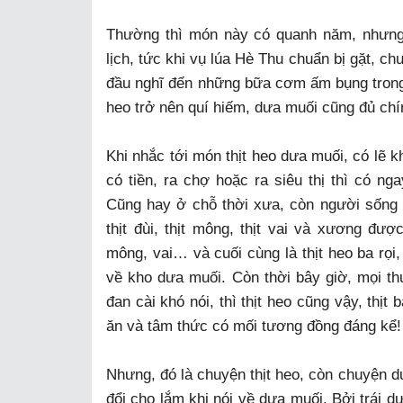
Thường thì món này có quanh năm, nhưng
lịch, tức khi vụ lúa Hè Thu chuẩn bị gặt, c
đầu nghĩ đến những bữa cơm ấm bụng trong ti
heo trở nên quí hiếm, dưa muối cũng đủ chí
Khi nhắc tới món thịt heo dưa muối, có lẽ kh
có tiền, ra chợ hoặc ra siêu thị thì có ng
Cũng hay ở chỗ thời xưa, còn người sống r
thịt đùi, thịt mông, thịt vai và xương đượ
mông, vai… và cuối cùng là thịt heo ba rọi,
về kho dưa muối. Còn thời bây giờ, mọi thứ
đan cài khó nói, thì thịt heo cũng vậy, thịt
ăn và tâm thức có mối tương đồng đáng kể!
Nhưng, đó là chuyện thịt heo, còn chuyện dư
đổi cho lắm khi nói về dưa muối. Bởi trái 