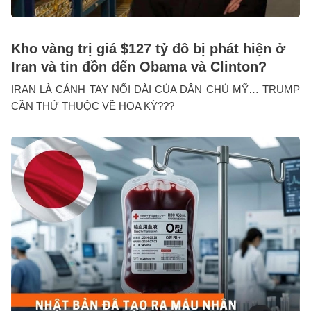
Kho vàng trị giá $127 tỷ đô bị phát hiện ở
Iran và tin đồn đến Obama và Clinton?
IRAN LÀ CÁNH TAY NỐI DÀI CỦA DÂN CHỦ MỸ… TRUMP
CẦN THỨ THUỘC VỀ HOA KỲ???