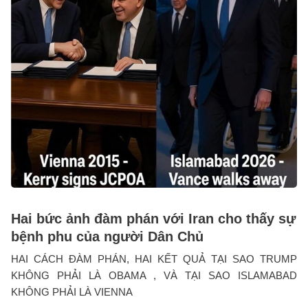
Hai bức ảnh đàm phán với Iran cho thấy sự
bệnh phu của người Dân Chủ
HAI CÁCH ĐÀM PHÁN, HAI KẾT QUẢ TẠI SAO TRUMP
KHÔNG PHẢI LÀ OBAMA , VÀ TẠI SAO ISLAMABAD
KHÔNG PHẢI LÀ VIENNA