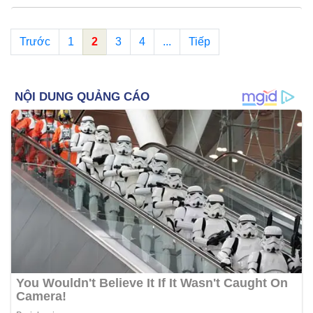
Trước
1
2
3
4
...
Tiếp