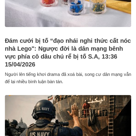
Đám cưới bị tố “đạo nhái nghi thức cất nóc
nhà Lego": Ngược đời là dân mạng bênh
vực phía cô dâu chú rể bị tố S.A, 13:36
15/04/2026
Người lên tiếng khơi drama đã xoá bài, song cư dân mạng vẫn
để lại nhiều bình luận bàn tán.