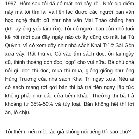
1997. Hôm sau tôi đã có mặt nơi này rồi. Nhờ địa điểm
này mà tôi tìm lại và liên lạc được các người bạn văn
học nghệ thuật cũ như nhà văn Mai Thảo chẳng hạn
(khi ấy ông yếu lắm rồi). Tôi có người bạn còn nhỏ tuổi
kể hồi mới qua đây ngày nào cô ấy cũng có mặt tại Tú
Quỳnh, vì cô xem đây như nhà sách Khai Trí ở Sài Gòn
xưa vậy. Rất thú vị. Cô vào tìm sách đọc, ôn lại ngày
cũ, thỉnh thoảng còn đọc “cọp” cho vui nữa. Bà chủ chả
nói gì, đọc thì đọc, mua thì mua, giông giống như ông
Hùng Trương của nhà sách Khai Trí ngày xưa. Nếu ai
có sách mang tới gởi bán thì bà trả tiền ngay lập tức
không phải như các cửa tiệm khác. Thường thì bà trả
khoảng từ 35%-50% và tùy loại. Bán không hết thì lời
ăn, lỗ chịu.
Tôi thêm, nếu một tác giả không nổi tiếng thì sao chú?