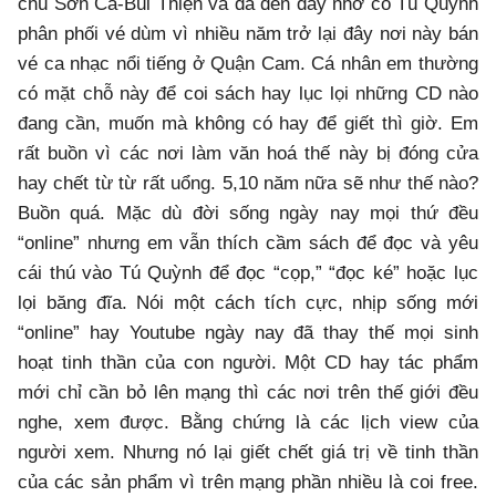
chú Sơn Ca-Bùi Thiện và đã đến đây nhờ cô Tú Quỳnh
phân phối vé dùm vì nhiều năm trở lại đây nơi này bán
vé ca nhạc nổi tiếng ở Quận Cam. Cá nhân em thường
có mặt chỗ này để coi sách hay lục lọi những CD nào
đang cần, muốn mà không có hay để giết thì giờ. Em
rất buồn vì các nơi làm văn hoá thế này bị đóng cửa
hay chết từ từ rất uổng. 5,10 năm nữa sẽ như thế nào?
Buồn quá. Mặc dù đời sống ngày nay mọi thứ đều
“online” nhưng em vẫn thích cầm sách để đọc và yêu
cái thú vào Tú Quỳnh để đọc “cọp,” “đọc ké” hoặc lục
lọi băng đĩa. Nói một cách tích cực, nhịp sống mới
“online” hay Youtube ngày nay đã thay thế mọi sinh
hoạt tinh thần của con người. Một CD hay tác phẩm
mới chỉ cần bỏ lên mạng thì các nơi trên thế giới đều
nghe, xem được. Bằng chứng là các lịch view của
người xem. Nhưng nó lại giết chết giá trị về tinh thần
của các sản phẩm vì trên mạng phần nhiều là coi free.