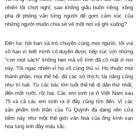
nhiên tôi chợt nghĩ, sao không giấu buồn riêng, xông
pha đi phỏng vấn từng người để gom cảm xúc của
những người muốn chia sẻ về một nơi và ghi xuống?
Đến lúc hỏi han và trò chuyện cùng mọi người, tôi vui
vô hạn vì biết mình có duyên được tiếp xúc với những
“con mọt sách” không hẹn mà vô tình đã có mặt ở nơi
này. Tôi ngạc nhiên vì họ vô cùng thú vị. Họ thuộc mọi
thành phần, mọi thế hệ, đủ các sở thích, tài năng cũng
như trí tuệ. Từ các bác lớn tuổi thế hệ di dân thứ nhất,
đến một rưỡi, rồi hai. Các em sinh ra ở Việt Nam sau
75 và cả các em sinh ra ở đây cũng tìm đến. Vì các
sản phẩm tinh thần của Tú Quỳnh đa dạng nên cửa
tiệm này như một thế giới văn hoá của ống kính vạn
hoa lung linh đầy màu sắc.