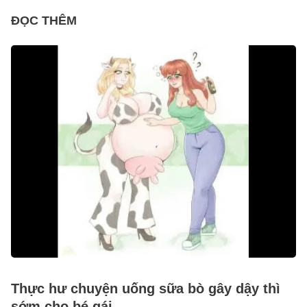
ĐỌC THÊM
Thực hư chuyện uống sữa bò gây dậy thì
sớm cho bé gái