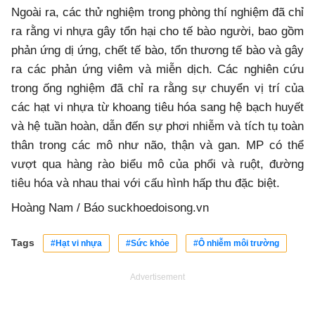
Ngoài ra, các thử nghiệm trong phòng thí nghiệm đã chỉ
ra rằng vi nhựa gây tổn hại cho tế bào người, bao gồm
phản ứng dị ứng, chết tế bào, tổn thương tế bào và gây
ra các phản ứng viêm và miễn dịch. Các nghiên cứu
trong ống nghiệm đã chỉ ra rằng sự chuyển vị trí của
các hạt vi nhựa từ khoang tiêu hóa sang hệ bạch huyết
và hệ tuần hoàn, dẫn đến sự phơi nhiễm và tích tụ toàn
thân trong các mô như não, thận và gan. MP có thể
vượt qua hàng rào biểu mô của phổi và ruột, đường
tiêu hóa và nhau thai với cấu hình hấp thu đặc biệt.
Hoàng Nam / Báo suckhoedoisong.vn
Tags
#Hạt vi nhựa
#Sức khỏe
#Ô nhiễm môi trường
Advertisement