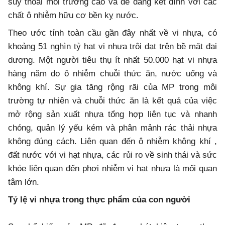
suy thoái môi trường cao và dễ dàng kết dính với các
chất ô nhiễm hữu cơ bền kỵ nước.
Theo ước tính toàn cầu gần đây nhất về vi nhựa, có
khoảng 51 nghìn tỷ hạt vi nhựa trôi dạt trên bề mặt đại
dương. Một người tiêu thụ ít nhất 50.000 hạt vi nhựa
hàng năm do ô nhiễm chuỗi thức ăn, nước uống và
không khí. Sự gia tăng rộng rãi của MP trong môi
trường tự nhiên và chuỗi thức ăn là kết quả của việc
mở rộng sản xuất nhựa tổng hợp liên tục và nhanh
chóng, quản lý yếu kém và phân mảnh rác thải nhựa
không đúng cách. Liên quan đến ô nhiễm không khí ,
đất nước với vi hạt nhựa, các rủi ro về sinh thái và sức
khỏe liên quan đến phơi nhiễm vi hạt nhựa là mối quan
tâm lớn.
Tỷ lệ vi nhựa trong thực phẩm của con người