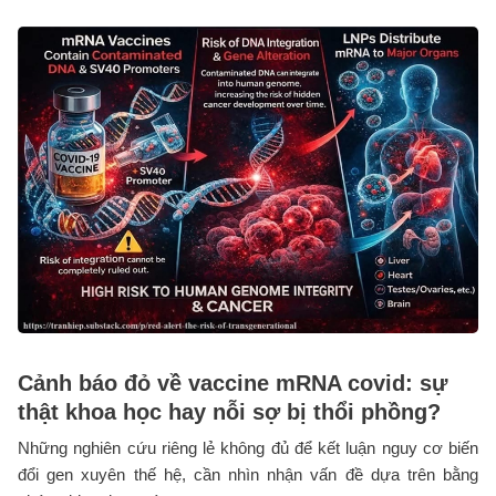
Cảnh báo đỏ về vaccine mRNA covid: sự
thật khoa học hay nỗi sợ bị thổi phồng?
Những nghiên cứu riêng lẻ không đủ để kết luận nguy cơ biến
đổi gen xuyên thế hệ, cần nhìn nhận vấn đề dựa trên bằng