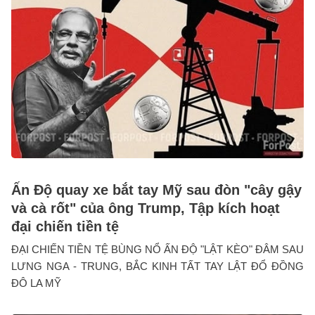
Ấn Độ quay xe bắt tay Mỹ sau đòn "cây gậy
và cà rốt" của ông Trump, Tập kích hoạt
đại chiến tiền tệ
ĐẠI CHIẾN TIỀN TỆ BÙNG NỔ ẤN ĐỘ "LẬT KÈO" ĐÂM SAU
LƯNG NGA - TRUNG, BẮC KINH TẤT TAY LẬT ĐỔ ĐỒNG
ĐÔ LA MỸ