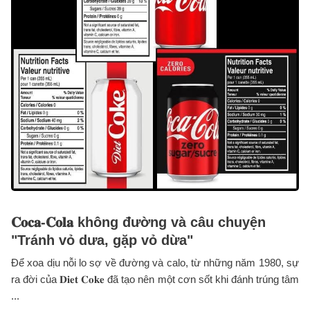
𝐂𝐨𝐜𝐚-𝐂𝐨𝐥𝐚 không đường và câu chuyện
"Tránh vỏ dưa, gặp vỏ dừa"
Để xoa dịu nỗi lo sợ về đường và calo, từ những năm 1980, sự
ra đời của 𝐃𝐢𝐞𝐭 𝐂𝐨𝐤𝐞 đã tạo nên một cơn sốt khi đánh trúng tâm
...