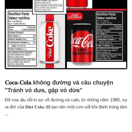
𝐂𝐨𝐜𝐚-𝐂𝐨𝐥𝐚 không đường và câu chuyện
"Tránh vỏ dưa, gặp vỏ dừa"
Để xoa dịu nỗi lo sợ về đường và calo, từ những năm 1980, sự
ra đời của 𝐃𝐢𝐞𝐭 𝐂𝐨𝐤𝐞 đã tạo nên một cơn sốt khi đánh trúng tâm
...