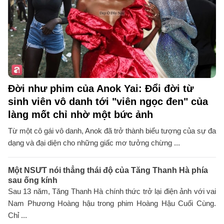
Đời như phim của Anok Yai: Đổi đời từ
sinh viên vô danh tới "viên ngọc đen" của
làng mốt chỉ nhờ một bức ảnh
Từ một cô gái vô danh, Anok đã trở thành biểu tượng của sự đa
dạng và đại diện cho những giấc mơ tưởng chừng ...
Một NSƯT nói thẳng thái độ của Tăng Thanh Hà phía
sau ống kính
Sau 13 năm, Tăng Thanh Hà chính thức trở lại điện ảnh với vai
Nam Phương Hoàng hậu trong phim Hoàng Hậu Cuối Cùng.
Chỉ ...