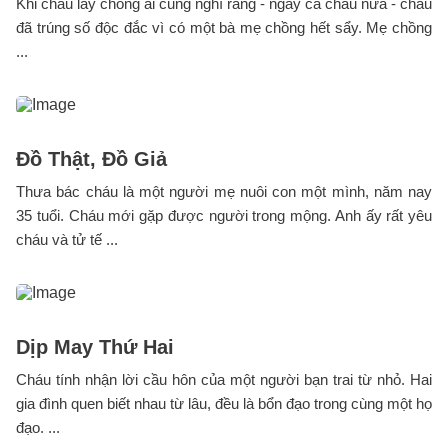
Khi cháu lấy chồng ai cũng nghĩ rằng - ngay cả cháu nữa - cháu
đã trúng số độc đắc vì có một bà mẹ chồng hết sẩy. Mẹ chồng
...
Đồ Thật, Đồ Giả
Thưa bác cháu là một người mẹ nuôi con một mình, năm nay
35 tuổi. Cháu mới gặp được người trong mộng. Anh ấy rất yêu
cháu và tử tế ...
Dịp May Thứ Hai
Cháu tính nhận lời cầu hôn của một người bạn trai từ nhỏ. Hai
gia đình quen biết nhau từ lâu, đều là bổn đạo trong cùng một họ
đạo. ...