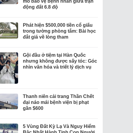
mổ bảo vệ bệnh nhân giữa trận
động đất 6.8 độ
Phát hiện $500,000 tiền cổ giấu
trong tường phòng tắm: Bài học
đắt giá về lòng tham
Gội đầu ở tiệm tại Hàn Quốc
nhưng không được sấy tóc: Góc
nhìn văn hóa và triết lý dịch vụ
Thanh niên cải trang Thần Chết
đại náo mái bệnh viện bị phạt
gần $600
5 Vùng Đất Kỳ Lạ Và Nguy Hiểm
Bậc Nhất Hành Tinh Con Người