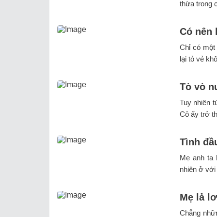
thừa trong c
Có nên 
Chỉ có một 
lại tỏ vẻ kh
Tò vò n
Tuy nhiên t
Cô ấy trở t
Tình đầu
Mẹ anh ta 
nhiên ở với
Mẹ lả lơ
Chẳng nhữn