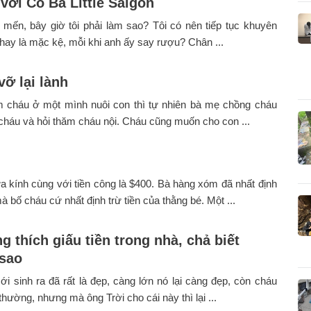
với Cô Ba Little Saigon
mến, bây giờ tôi phải làm sao? Tôi có nên tiếp tục khuyên
hay là mặc kệ, mỗi khi anh ấy say rượu? Chân ...
ỡ lại lành
 cháu ở một mình nuôi con thì tự nhiên bà mẹ chồng cháu
i cháu và hỏi thăm cháu nội. Cháu cũng muốn cho con ...
a kính cùng với tiền công là $400. Bà hàng xóm đã nhất định
à bố cháu cứ nhất định trừ tiền của thằng bé. Một ...
 thích giấu tiền trong nhà, chả biết
sao
 sinh ra đã rất là đẹp, càng lớn nó lại càng đẹp, còn cháu
 thường, nhưng mà ông Trời cho cái này thì lại ...