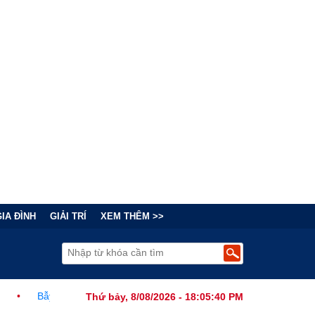
GIA ĐÌNH
GIẢI TRÍ
XEM THÊM >>
 Chính Đằng Sau "Cơn Sốt" Trà Sữa Nhượng Quyền: Lợi Nhuận Thuộc 
Thứ bảy, 8/08/2026 - 18:05:41 PM