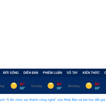
ĐỜI SỐNG
DIỄN ĐÀN
PHIẾM LUẬN
SỔ TAY
KIẾN THỨC
 sai nhánh công nghệ" của Nhật Bản và bài học đắt giá
•
Bẫy Tài