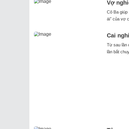
Vợ nghi
Cô Ba giúp 
ái" của vợ 
Cai nghi
Từ sau lần 
lần bắt chu