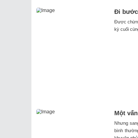
Đi bước
Được chừng 
kỳ cuối cùn
Một vấn
Nhưng sang 
bình thườn
khuyên nhủ 