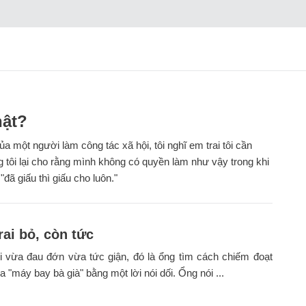
hật?
a một người làm công tác xã hội, tôi nghĩ em trai tôi cần
ng tôi lại cho rằng mình không có quyền làm như vậy trong khi
"đã giấu thì giấu cho luôn."
rai bỏ, còn tức
i vừa đau đớn vừa tức giận, đó là ổng tìm cách chiếm đoạt
a "máy bay bà già" bằng một lời nói dối. Ổng nói ...