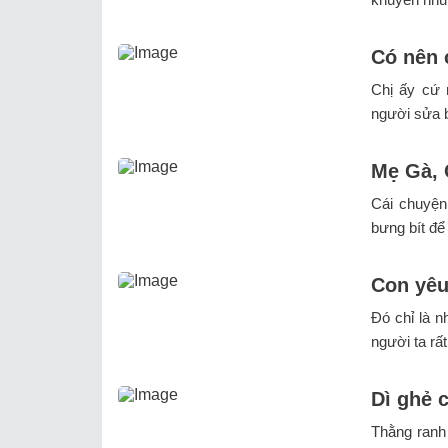
Có nên 
Chị ấy cứ 
người sửa b
Mẹ Gà, 
Cái chuyện
bưng bít để
Con yêu
Đó chỉ là 
người ta rấ
Dì ghẻ 
Thằng ranh 