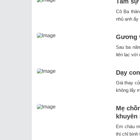
Tâm sự 
Cô Ba thân 
nhủ anh ấy 
Gương v
Sau ba năm
liên lạc vớ
Dạy con
Giá thay cử
không lấy m
Mẹ chồng
khuyên 
Em cháu mới
thì chỉ bình