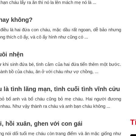
hạn cháu lấy ra ăn thì nó la lên mách mẹ nó là ...
hay không?
điều là hai đứa con cháu, mặc dầu rất ngoan, dễ bảo nhưng
ông thích cô ấy, và cô ấy hình như cũng có ...
uôi nhện
ừ khi sinh đứa bé, tình cảm của hai đứa tiến thêm một bước.
hành bồ của cháu, ăn ở với cháu như vợ chồng, ...
 là tình lãng mạn, tình cuối tình vĩnh cửu
bỏ bố anh và bố cháu cũng bỏ mẹ cháu. Hai người đương
 nhau. Như vậy thành ra cháu và anh bạn cháu không ...
T
i, hồi xuân, ghen với con gái
g nói dối tuổi mẹ cháu còn trang điểm và ăn mặc giống như