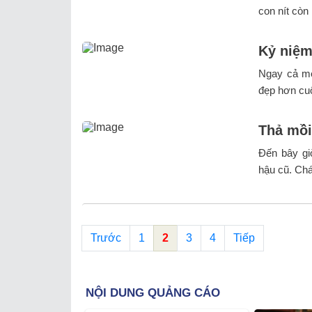
con nít còn
Kỷ niệm
Ngay cả mẹ
đẹp hơn cuộc
Thả mồi
Đến bây gi
hậu cũ. Chá
Trước
1
2
3
4
Tiếp