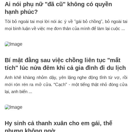
Ai nói phụ nữ "đã cũ" không có quyền
hạnh phúc?
Tôi bỏ ngoài tai mọi lời nói ác ý về "gái bỏ chồng", bỏ ngoài tai
mọi bình luận về việc mẹ đơn thân của mình để làm lại cuộc ...
Bí mật đằng sau việc chồng liên tục "mất
tích" lúc nửa đêm khi cả gia đình đi du lịch
Anh khẽ khàng nhỏm dậy, yên lặng nghe động tĩnh từ vợ, rồi
mới rón rén ra mở cửa. “Cạch” - một tiếng thật nhỏ đóng cửa
lại, anh biến ...
Hy sinh cả thanh xuân cho em gái, thế
nhưng không ngờ...