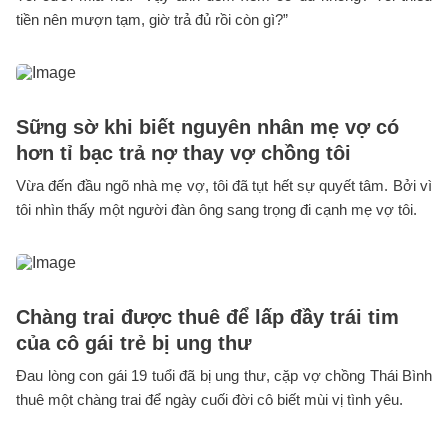
tiền nên mượn tạm, giờ trả đủ rồi còn gì?”
Sững sờ khi biết nguyên nhân mẹ vợ có
hơn tỉ bạc trả nợ thay vợ chồng tôi
Vừa đến đầu ngõ nhà mẹ vợ, tôi đã tụt hết sự quyết tâm. Bởi vì
tôi nhìn thấy một người đàn ông sang trọng đi cạnh mẹ vợ tôi.
Chàng trai được thuê để lấp đầy trái tim
của cô gái trẻ bị ung thư
Đau lòng con gái 19 tuổi đã bị ung thư, cặp vợ chồng Thái Bình
thuê một chàng trai để ngày cuối đời cô biết mùi vị tình yêu.