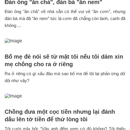
Đàn ông "ăn chả", đàn bà "ăn nem"
Đàn ông "ăn chả” về nhà vẫn có thể vui vẻ "ăn cơm”, nhưng
đàn bà mà đã “ăn nem” tức là cơm đã chẳng còn lành, canh đã
không ...
Bố mẹ đẻ nói sẽ từ mặt tôi nếu tôi dám xin
mẹ chồng cho ra ở riêng
Ra ở riêng có gì xấu đâu mà sao bố mẹ đẻ tôi lại phản ứng dữ
dội như vậy?
Chồng đưa một cọc tiền nhưng lại đánh
dấu lên tờ tiền để thử lòng tôi
Tôi cười mỉa hỏi: “Vậy anh đếm xem có đủ không? Tôi thiếu