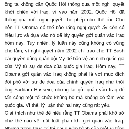
ông ta không cần Quốc Hội thông qua một nghị quyết
khởi chiến với Iraq, vì vào năm 2002, Quốc Hội đã
thông qua một nghị quyết cho phép như thế rồi. Cho
nên TT Obama có thể bảo rằng nghị quyết ấy còn có
hiệu lực và dựa vào nó để lấy quyền gởi quân vào Iraq
hôm nay. Tuy nhiên, lý luận này cũng không có vững
cho lắm, vì nghị quyết năm 2002 chỉ trao cho TT Bush
cái quyền dùng quân đội Mỹ để bảo vệ an ninh quốc gia
của Mỹ từ sự đe dọa của quốc gia Iraq. Hôm nay, TT
Obama gởi quân vào Iraq không phải là với mục đích
đối phó với sự đe dọa của chính quyền Iraq như thời
ông Saddam Hussein, nhưng lại gởi quân vào Iraq để
tấn công một tổ chức khủng bố mà không có tầm vóc
quốc gia. Vì thế, lý luận thứ hai này cũng rất yếu.
Giải thích như thế để hiểu rằng TT Obama phải khổ sở
như thế nào về mặt luật pháp khi gởi quân vào Iraq.
Nhưng trong thực tế thì cái quyền hành của một vị tổng