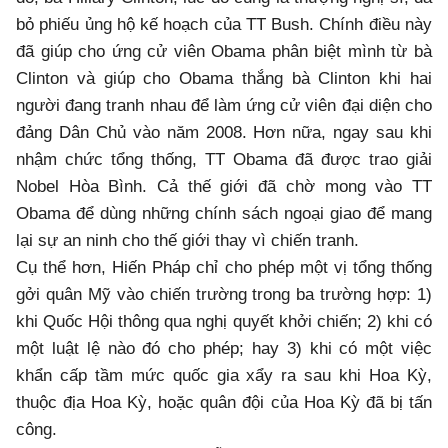
bỏ phiếu ủng hộ kế hoạch của TT Bush. Chính điều này
đã giúp cho ứng cử viên Obama phân biệt mình từ bà
Clinton và giúp cho Obama thắng bà Clinton khi hai
người đang tranh nhau để làm ứng cử viên đại diện cho
đảng Dân Chủ vào năm 2008. Hơn nữa, ngay sau khi
nhậm chức tổng thống, TT Obama đã được trao giải
Nobel Hòa Bình. Cả thế giới đã chờ mong vào TT
Obama để dùng những chính sách ngoại giao để mang
lại sự an ninh cho thế giới thay vì chiến tranh.
Cụ thể hơn, Hiến Pháp chỉ cho phép một vị tổng thống
gởi quân Mỹ vào chiến trường trong ba trường hợp: 1)
khi Quốc Hội thông qua nghị quyết khởi chiến; 2) khi có
một luật lệ nào đó cho phép; hay 3) khi có một việc
khẩn cấp tầm mức quốc gia xẩy ra sau khi Hoa Kỳ,
thuộc địa Hoa Kỳ, hoặc quân đội của Hoa Kỳ đã bị tấn
công.