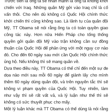
Trước tiên là ông ta sẽ nhấn mạnh là ông ta không khởi
chiến với Iraq. Những quân Mỹ gởi vào Iraq chỉ là cố
vấn thôi. Cho nên dù không có Quốc Hội chính thức
khởi chiến thì cũng không sao. Là lãnh tụ của quân đội
Mỹ, TT Obama sẽ nói rằng ông ta có toàn quyền giao
công tác này. Hơn nữa Hiến Pháp cho tổng thống
quyền gởi quân đội Mỹ vào trận không cần sự đồng
thuận của Quốc Hội để phản ứng với một nguy cơ nào
đó. Cho đến 60 ngày sau mới cần Quốc Hội chính thức
ủng hộ. Nếu không thì sẽ mang quân về.
Dựa theo điều này, TT Obama có thể chỉ đến một sự đe
dọa nào mới sau mỗi 60 ngày để giành lấy cho mình
thêm 60 ngày dùng quân đội, và trên nguyên tắc thì sẽ
không vi phạm quyền của Quốc Hội. Tuy nhiên, làm
như vậy thì sẽ rất vất vả, và lý luận như thế thì sẽ
không có sức thuyết phục cho mấy.
Một lý luận khác mà TT Obama có thể dùng là nói rằng