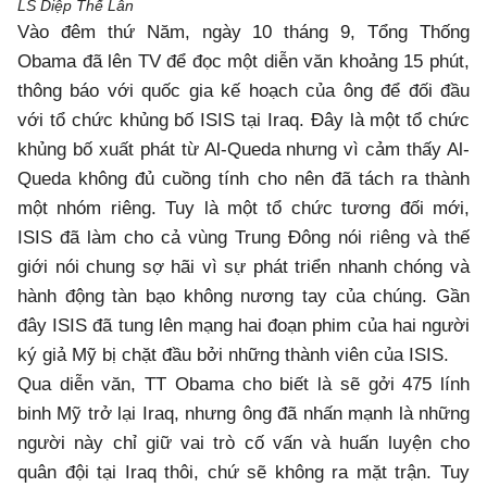
LS Diệp Thế Lân
Vào đêm thứ Năm, ngày 10 tháng 9, Tổng Thống
Obama đã lên TV để đọc một diễn văn khoảng 15 phút,
thông báo với quốc gia kế hoạch của ông để đối đầu
với tổ chức khủng bố ISIS tại Iraq. Đây là một tổ chức
khủng bố xuất phát từ Al-Queda nhưng vì cảm thấy Al-
Queda không đủ cuồng tính cho nên đã tách ra thành
một nhóm riêng. Tuy là một tổ chức tương đối mới,
ISIS đã làm cho cả vùng Trung Đông nói riêng và thế
giới nói chung sợ hãi vì sự phát triển nhanh chóng và
hành động tàn bạo không nương tay của chúng. Gần
đây ISIS đã tung lên mạng hai đoạn phim của hai người
ký giả Mỹ bị chặt đầu bởi những thành viên của ISIS.
Qua diễn văn, TT Obama cho biết là sẽ gởi 475 lính
binh Mỹ trở lại Iraq, nhưng ông đã nhấn mạnh là những
người này chỉ giữ vai trò cố vấn và huấn luyện cho
quân đội tại Iraq thôi, chứ sẽ không ra mặt trận. Tuy