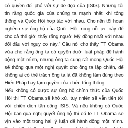
có quyền đối phó với sự đe dọa của [ISIS]. Nhưng tôi
tin rằng quốc gia của chúng ta mạnh nhất khi tổng
thống và Quốc Hội hợp tác với nhau. Cho nên tôi hoan
nghênh sự ủng hộ của Quốc Hội trong nỗ lực này để
cho cả thế giới thấy rằng người Mỹ đồng nhất với nhau
đối đầu với nguy cơ này.” Câu nói cho thấy TT Obama
vừa cho rằng ông ta có quyền dưới luật pháp để hành
động một mình, nhưng ông ta cũng rất mong Quốc Hội
sẽ thông qua một nghị quyết cho ông ta lập chiến, để
không ai có thể trách ông ta là đã không làm đúng theo
Hiến Pháp hay lạm quyền của chức tổng thống.
Nếu không có được sự ủng hộ chính thức của Quốc
Hội thì TT Obama sẽ khó xử, tuy nhiên sẽ vẫn tiến tới
với chiến dịch tấn công ISIS. Và nếu không có Quốc
Hội ban qua nghị quyết ủng hộ thì có lẽ TT Obama sẽ
vịn vào một trong hai lý luận để hành động một mình.