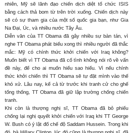
nhiên, Mỹ sẽ lãnh đạo chiến dịch diệt tổ chức ISIS
bằng cách thả bom từ trên trời xuống. Chiến dịch này
sẽ có sự tham gia của một số quốc gia bạn, như Gia
Na Đại, Úc, và nhiều nước Tây Âu.
Diễn văn của TT Obama đã gây nhiều sự bàn tán, vì
nghe TT Obama phát biểu xong thì nhiều người đã thắc
mắc: Mỹ có chính thức khởi chiến với Iraq không?
Muốn biết vì TT Obama đã cố tình không nói rõ về vấn
đề này, để cho ai muốn hiểu sao hiểu. Vì nếu chính
thức khởi chiến thì TT Obama sẽ tự đặt mình vào thế
khó xử. Lâu nay, kể cả từ trước khi tranh cử cho ghế
tổng thống, TT Obama đã giữ lập trường chống chiến
tranh.
Khi còn là thượng nghị sĩ, TT Obama đã bỏ phiếu
chống lại nghị quyết khởi chiến với Iraq khi TT George
W. Bush có ý lật đổ chế độ Saddam Hussein. Trong khi
đó, bà Hillary Clinton, lúc đó cũng là thượng nghị sĩ, đã