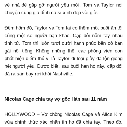
về nhà để gặp gỡ người yêu mới. Tom và Taylor nói
chuyện cùng gia đình ca sĩ xinh đẹp vài giờ.
Đêm hôm đó, Taylor và Tom lại có thêm một buổi ăn tối
cùng một số người bạn khác. Cặp đôi nắm tay nhau
tình tứ, Tom thì luôn tươi cười hạnh phúc bên cô bạn
gái nổi tiếng. Không những thế, các phóng viên còn
phát hiện điểm thú vị là Taylor đi loại giày da lộn giống
hệt người yêu. Được biết, sau buổi hẹn hò này, cặp đôi
đã ra sân bay rời khỏi Nashville.
Nicolas Cage chia tay vợ gốc Hàn sau 11 năm
HOLLYWOOD – Vợ chồng Nicolas Cage và Alice Kim
vừa chính thức xác nhận tin họ đã chia tay. Theo đó,