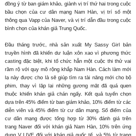
đồng ý từ ban giám khảo, giành vị trí thứ hai trong cuộc
bầu chọn của cư dân mạng Nam Hàn, vị trí số một
thông qua Vapp của Naver, và vị trí dẫn đầu trong cuộc
bình chọn của khán giả Trung Quốc.
Đầu tháng trước, nhà sản xuất My Sassy Girl bản
truyền hình đã khiến dư luận xôn xao vì phương thức
casting đặc biệt, khi tổ chức hẳn một cuộc thi thử vai
rầm rộ với quy mô rộng khắp Nam Hàn. Cách làm mới
lạ này được cho là sẽ giúp tìm ra tài năng mới cho bộ
phim, thay vì lặp lại những gương mặt đã quá quen
thuộc khiến khán giả chán ngấy. Kết quả tuyển chọn
dựa trên 45% điểm từ ban giám khảo, 10% điểm từ các
diễn viên và 45% điểm từ cư dân mạng. Số điểm của
cư dân mạng được tổng hợp từ 30% đánh giá trên
trang Naver đối với khán giả Nam Hàn, 10% trên ứng
dụng V LIVE đối với khán giả quốc tế, và 5% từ trang