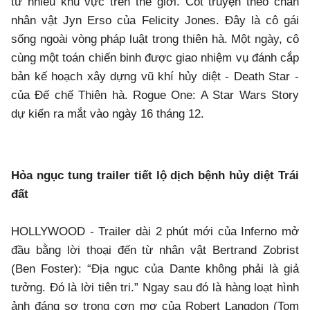
từ nhiều khu vực trên thế giới. Cốt truyện theo chân
nhân vật Jyn Erso của Felicity Jones. Đây là cô gái
sống ngoài vòng pháp luật trong thiên hà. Một ngày, cô
cùng một toán chiến binh được giao nhiệm vụ đánh cắp
bản kế hoạch xây dựng vũ khí hủy diệt - Death Star -
của Đế chế Thiên hà. Rogue One: A Star Wars Story
dự kiến ra mắt vào ngày 16 tháng 12.
Hỏa ngục tung trailer tiết lộ dịch bệnh hủy diệt Trái
đất
HOLLYWOOD - Trailer dài 2 phút mới của Inferno mở
đầu bằng lời thoại đến từ nhân vật Bertrand Zobrist
(Ben Foster): “Địa ngục của Dante không phải là giả
tưởng. Đó là lời tiên tri.” Ngay sau đó là hàng loạt hình
ảnh đáng sợ trong cơn mơ của Robert Langdon (Tom