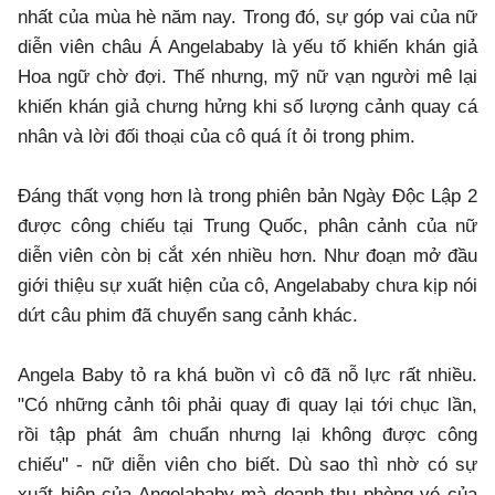
nhất của mùa hè năm nay. Trong đó, sự góp vai của nữ
diễn viên châu Á Angelababy là yếu tố khiến khán giả
Hoa ngữ chờ đợi. Thế nhưng, mỹ nữ vạn người mê lại
khiến khán giả chưng hửng khi số lượng cảnh quay cá
nhân và lời đối thoại của cô quá ít ỏi trong phim.
Đáng thất vọng hơn là trong phiên bản Ngày Độc Lập 2
được công chiếu tại Trung Quốc, phân cảnh của nữ
diễn viên còn bị cắt xén nhiều hơn. Như đoạn mở đầu
giới thiệu sự xuất hiện của cô, Angelababy chưa kịp nói
dứt câu phim đã chuyển sang cảnh khác.
Angela Baby tỏ ra khá buồn vì cô đã nỗ lực rất nhiều.
"Có những cảnh tôi phải quay đi quay lại tới chục lần,
rồi tập phát âm chuẩn nhưng lại không được công
chiếu" - nữ diễn viên cho biết. Dù sao thì nhờ có sự
xuất hiện của Angelababy mà doanh thu phòng vé của