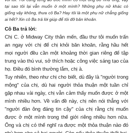
tại sao tôi lại vẫn muốn ở một mình? Những phụ nữ khác có
giống vậy không, thưa cô Ba? Hay tôi là một phụ nữ chẳng giống
ai hết? Xin cô Ba trả lời giúp để tôi đỡ băn khoăn.
Cô Ba trả lời:
Chị C. ở Midway City thân mến, đầu thư tôi muốn trấn
an ngay với chị để chị khỏi băn khoăn, rằng hầu hết
mọi người đều cần một khoảng thời gian riêng để tập
trung vào thú vui, sở thích hoặc công việc sáng tạo của
họ. Điều đó bình thường lắm, chị à.
Tuy nhiên, theo như chị cho biết, dù đây là "người trong
mộng" của chị, dù hai người thỏa thuận một tuần chỉ
gặp nhau vài ngày, chị vẫn cảm thấy muốn được ở một
mình nhiều hơn. Về vấn đề này, chị nên nói thẳng với
"người đàn ông đáng tin cậy" của chị rằng chị muốn
được ở một mình trong thế giới riêng nhiều hơn nữa.
Ổng và chị có thể nghĩ ra được một thỏa thuận nào đó