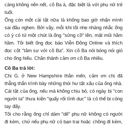
càng không nên nết, cô Ba à, đặc biệt là với phụ nữ trẻ
tuổi.
Ổng còn một cái tật nữa là không bao giờ nhận mình
sai đâu nghen. Bởi vậy, mỗi khi tôi nhẹ nhàng nhắc ổng
có ý có tứ một chút là ổng "sửng cồ" lên, mặt mũi hầm
hầm. Tôi biết ổng đọc báo Viễn Đông Online và thích
đọc cột "tâm sự với cô Ba". Xin cô Ba nói bóng nói gió
cho ổng hiểu. Chân thành cảm ơn cô Ba nhiều.
Cô Ba trả lời:
Chị G. ở New Hampshire thân mến, cảm ơn chị đã
thẳng thắn trình bày những thói hư tật xấu của ông nhà.
Cái tật của ổng, nếu mà không chịu bỏ, có ngày bị "con
người ta" thưa kiện "quấy rối tình dục" là có thể bị còng
tay đấy.
Tôi cho rằng ổng chỉ dám "dê" phụ nữ không có người
đi kèm, chứ nếu phụ nữ có bạn trai hoặc chồng đi kèm,