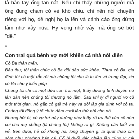
là bàn tay ổng tan nát. Nếu chị thấy những người mà
ổng đụng chạm có vẻ khó chịu, chị nên nói chuyện
riêng với họ, đề nghị họ la lên và cảnh cáo ổng đừng
làm như vậy nữa. Hy vọng nhờ vậy mà ổng sẽ bớt
"dê."
*
Con trai quá bênh vợ mới khiến cả nhà nổi điên
Cô Ba thân mến,
Đầu thư, tôi thân chúc cô Ba dồi dào sức khỏe. Thưa cô Ba, gia
đình tôi có một rắc rối mà chúng tôi cho là to lớn và trọng đại, xin
cô Ba cho ý kiến giúp.
Chúng tôi chỉ có một đứa con trai một, thấy đường tình duyên nó
lận đận nên chúng tôi thương nó lắm. Sau khi ly dị người vợ cũ
một thời gian, nó gặp cô gái trẻ này và đòi lập gia đình với cô ta.
Chúng tôi đồng ý tổ chức đám cưới lần thứ nhì cho nó.
Nhưng hỡi ôi, cô vợ trẻ này dường như thấy rõ ưu thế của cổ nên
coi cha mẹ chồng (là chúng tôi) không ra gì. Không cần biết vai
vế, trên dưới, hễ cổ không hài lòng chuyện gì là quát tháo om
sòm như phường bán cá. Cổ bị đuổi việc nhiều lần cũng vì cái