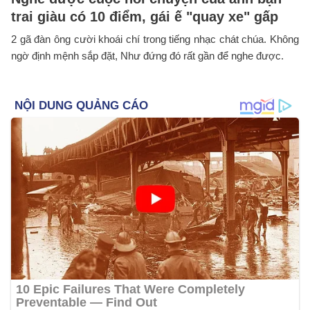
trai giàu có 10 điểm, gái ế "quay xe" gấp
2 gã đàn ông cười khoái chí trong tiếng nhạc chát chúa. Không
ngờ định mệnh sắp đặt, Như đứng đó rất gần để nghe được.