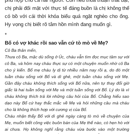
phù hợp cho cả hai người. Còn nếu thỏa thuận thất bại,
chị phải đối mặt với thực tế đáng buồn là chị không thể
có bồ với cái thời khóa biểu quá ngặt nghèo cho ổng.
Hy vọng chị biết rõ tâm hồn mình đang muốn gì.
*
Bố có vợ khác rồi sao vẫn cứ tò mò về Mẹ?
Cô Ba thân mến,
Thưa cô Ba, mặc dù sống ở Úc, cháu vẫn tìm đọc mục tâm sự với
cô Ba, và hôm nay cháu thực sự có một chuyện muốn nhờ cô Ba
cho ý kiến. Bố mẹ cháu ly dị từ nhiều năm nay rồi ạ, do đó một
tuần cháu sống với Bố và dì ghẻ, một tuần cháu sống với Mẹ.
Gần đây cháu không thích sống với Bố nữa, nên tự thay đổi giờ
giấc là hai tuần sống với Mẹ và một tuần sống với Bố. Lý do là vì
cháu không thích trả lời những câu hỏi của Bố. Chẳng hiểu sao
dạo này Bố cứ hay thắc mắc về Mẹ và hỏi những câu mà cháu
cho là không thích hợp với cương vị của Bố.
Cháu nhận thấy Bố với dì ghẻ ngày càng tò mò về chuyện của
Mẹ, muốn biết công việc buôn bán của Mẹ thế nào, có hẹn hò với
ai chưa. Họ không nghĩ rằng cháu vừa bước vào một trường