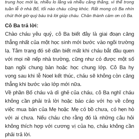
trung học mới lạ, nhiều lo lắng và nhiều căng thẳng, vì thế trong
tuần lễ ở nhà Bố, tối nào cháu cũng khóc. Rất mong cô Ba nhín
chút thời giờ quý báu trả lời giúp cháu. Chân thành cảm ơn cô Ba.
Cô Ba trả lời:
Chào cháu yêu quý, cô Ba biết đây là giai đoạn căng
thẳng nhất của một học sinh mới bước vào ngôi trường
lạ. Tâm trạng đó sẽ dần biết mất khi cháu bắt đầu quen
với mọi nề nếp nhà trường, cũng như có được một số
bạn ngồi chung bàn hoặc học chung lớp. Cô Ba hy
vọng sau khi lễ Noel kết thúc, cháu sẽ không còn căng
thẳng khi bước vào lớp mới nữa.
Về phần Bố cháu và dì ghẻ của cháu, cô Ba nghĩ cháu
không cần phải trả lời hoặc báo cáo với họ về công
việc mua bán của Mẹ hoặc Mẹ có bồ chưa, có hẹn hò
với ai chưa. Nếu cháu cho rằng đó là những câu hỏi
không thích hợp với cương vị của họ, cháu không cần
phải trả lời.