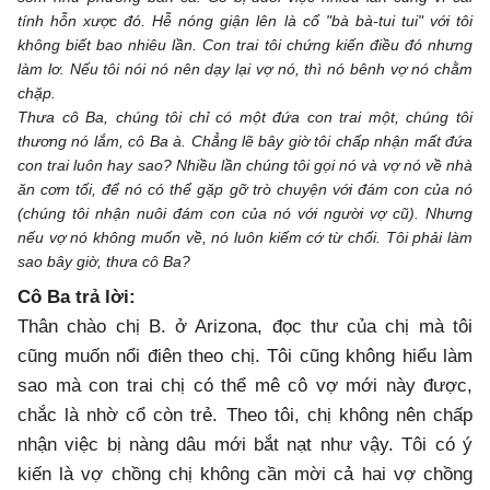
tính hỗn xược đó. Hễ nóng giận lên là cổ "bà bà-tui tui" với tôi
không biết bao nhiêu lần. Con trai tôi chứng kiến điều đó nhưng
làm lơ. Nếu tôi nói nó nên dạy lại vợ nó, thì nó bênh vợ nó chằm
chặp.
Thưa cô Ba, chúng tôi chỉ có một đứa con trai một, chúng tôi
thương nó lắm, cô Ba à. Chẳng lẽ bây giờ tôi chấp nhận mất đứa
con trai luôn hay sao? Nhiều lần chúng tôi gọi nó và vợ nó về nhà
ăn cơm tối, để nó có thể gặp gỡ trò chuyện với đám con của nó
(chúng tôi nhận nuôi đám con của nó với người vợ cũ). Nhưng
nếu vợ nó không muốn về, nó luôn kiếm cớ từ chối. Tôi phải làm
sao bây giờ, thưa cô Ba?
Cô Ba trả lời:
Thân chào chị B. ở Arizona, đọc thư của chị mà tôi
cũng muốn nổi điên theo chị. Tôi cũng không hiểu làm
sao mà con trai chị có thể mê cô vợ mới này được,
chắc là nhờ cổ còn trẻ. Theo tôi, chị không nên chấp
nhận việc bị nàng dâu mới bắt nạt như vậy. Tôi có ý
kiến là vợ chồng chị không cần mời cả hai vợ chồng