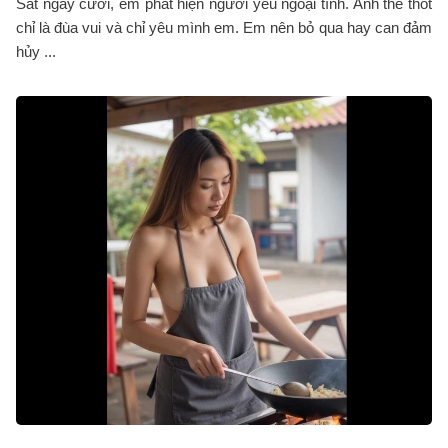
Sát ngày cưới, em phát hiện người yêu ngoại tình. Anh thề thốt
chỉ là đùa vui và chỉ yêu mình em. Em nên bỏ qua hay can đảm
hủy ...