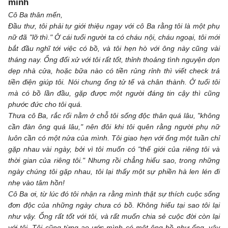
mình
Cô Ba thân mến,
Đầu thư, tôi phải tự giới thiệu ngay với cô Ba rằng tôi là một phụ
nữ đã "lỡ thì." Ở cái tuổi người ta có cháu nội, cháu ngoại, tôi mới
bắt đầu nghĩ tới việc có bồ, và tôi hẹn hò với ông này cũng vài
tháng nay. Ổng đối xử với tôi rất tốt, thỉnh thoảng tình nguyện dọn
dẹp nhà cửa, hoặc bữa nào có tiền rủng rỉnh thì viết check trả
tiền điện giúp tôi. Nói chung ổng tử tế và chân thành. Ở tuổi tôi
mà có bồ lần đầu, gặp được một người đáng tin cậy thì cũng
phước đức cho tôi quá.
Thưa cô Ba, rắc rối nằm ở chỗ tôi sống độc thân quá lâu, "không
cần đàn ông quá lâu," nên đôi khi tôi quên rằng người phụ nữ
luôn cần có một nửa của mình. Tôi giao hẹn với ổng một tuần chỉ
gặp nhau vài ngày, bởi vì tôi muốn có "thế giới của riêng tôi và
thời gian của riêng tôi." Nhưng rồi chẳng hiểu sao, trong những
ngày chúng tôi gặp nhau, tôi lại thấy một sự phiền hà len lén đi
nhẹ vào tâm hồn!
Cô Ba ơi, từ lúc đó tôi nhận ra rằng mình thật sự thích cuộc sống
đơn độc của những ngày chưa có bồ. Không hiểu tại sao tôi lại
như vậy. Ổng rất tốt với tôi, và rất muốn chia sẻ cuộc đời còn lại
với tôi. Tôi cũng từng ao ước mình có một ông bồ như ổng, vậy