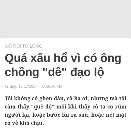
GỠ RỐI TƠ LÒNG
Quá xấu hổ vì có ông
chồng "dê" đạo lộ
Friday
, 15/12/2017 - 08:56:46 PM
Tôi không có ghen đâu, cô Ba ơi, nhưng mà tôi
cảm thấy "quê độ" mỗi khi thấy cô ta co rúm
người lại, hoặc bước lùi ra sau, hoặc nét mặt
có vẻ khó chịu.