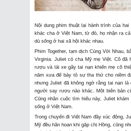
Nội dung phim thuật lại hành trình của h
khác cha ở Việt Nam, từ đó, họ nhận ra cả
dù sống ở hai xã hội khác nhau.
Phim Together, tạm dịch Cùng Với Nhau, bắ
Virginia. Juliet có cha Mỹ mẹ Việt. Cô đã
rượu và lái xe gây tai nạn khiến mẹ cô th
năm xưa để bày tỏ sự tha thứ cho niềm đ
nhưng Juliet đã không ngờ rằng tai nạn là
người say rượu nào khác. Một biên bản c
Cũng nhân cuộc tìm hiểu này, Juliet khám
sống ở Việt Nam.
Trong chuyến đi Việt Nam đầy xúc động, Jul
Mỹ đều hân hoan khi gặp chị Hồng, cũng n