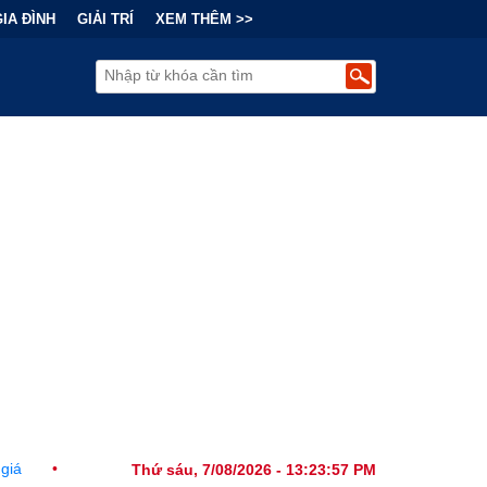
GIA ĐÌNH
GIẢI TRÍ
XEM THÊM >>
 Đằng Sau "Cơn Sốt" Trà Sữa Nhượng Quyền: Lợi Nhuận Thuộc Về Ai?
Thứ sáu, 7/08/2026 - 13:23:59 PM