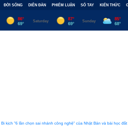
ĐỜI SỐNG
DIỄN ĐÀN
PHIẾM LUẬN
SỔ TAY
KIẾN THỨC
hánh công nghệ" của Nhật Bản và bài học đắt giá
•
Bẫy Tài Chính