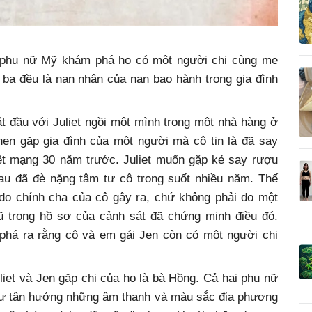
ai phụ nữ Mỹ khám phá họ có một người chị cùng mẹ
 ba đều là nạn nhân của nạn bạo hành trong gia đình
t đầu với Juliet ngồi một mình trong một nhà hàng ở
 hẹn gặp gia đình của một người mà cô tin là đã say
iệt mạng 30 năm trước. Juliet muốn gặp kẻ say rượu
au đã đè nặng tâm tư cô trong suốt nhiều năm. Thế
 do chính cha của cô gây ra, chứ không phải do một
ũ trong hồ sơ của cảnh sát đã chứng minh điều đó.
 phá ra rằng cô và em gái Jen còn có một người chị
iet và Jen gặp chị của họ là bà Hồng. Cả hai phụ nữ
hư tận hưởng những âm thanh và màu sắc địa phương