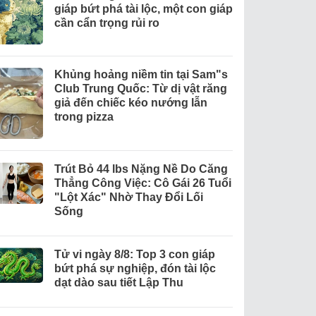
giáp bứt phá tài lộc, một con giáp
cần cẩn trọng rủi ro
Khủng hoảng niềm tin tại Sam"s
Club Trung Quốc: Từ dị vật răng
giả đến chiếc kéo nướng lẫn
trong pizza
Trút Bỏ 44 lbs Nặng Nề Do Căng
Thẳng Công Việc: Cô Gái 26 Tuổi
"Lột Xác" Nhờ Thay Đổi Lối
Sống
Tử vi ngày 8/8: Top 3 con giáp
bứt phá sự nghiệp, đón tài lộc
dạt dào sau tiết Lập Thu