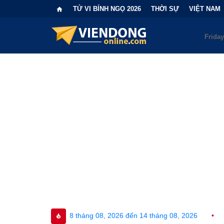
TỬ VI BÍNH NGỌ 2026
THỜI SỰ
VIỆT NAM
ng 08, 2026 đến 14 tháng 08, 2026
•
Bi kịch "6 lần chọn sai n