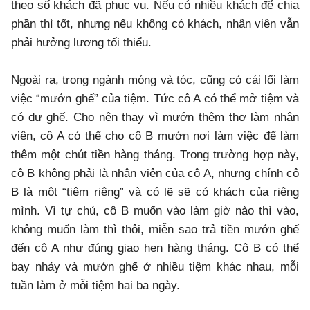
theo số khách đã phục vụ. Nếu có nhiều khách để chia
phần thì tốt, nhưng nếu không có khách, nhân viên vẫn
phải hưởng lương tối thiểu.
Ngoài ra, trong ngành móng và tóc, cũng có cái lối làm
việc “mướn ghế” của tiệm. Tức cô A có thể mở tiệm và
có dư ghế. Cho nên thay vì mướn thêm thợ làm nhân
viên, cô A có thể cho cô B mướn nơi làm việc để làm
thêm một chút tiền hàng tháng. Trong trường hợp này,
cô B không phải là nhân viên của cô A, nhưng chính cô
B là một “tiệm riêng” và có lẽ sẽ có khách của riêng
mình. Vì tự chủ, cô B muốn vào làm giờ nào thì vào,
không muốn làm thì thôi, miễn sao trả tiền mướn ghế
đến cô A như đúng giao hẹn hàng tháng. Cô B có thể
bay nhảy và mướn ghế ở nhiều tiệm khác nhau, mỗi
tuần làm ở mỗi tiệm hai ba ngày.