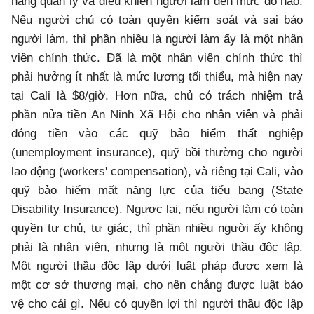
năng quản lý và điều khiển người làm đến mức độ nào.
Nếu người chủ có toàn quyền kiểm soát và sai bảo
người làm, thì phần nhiều là người làm ấy là một nhân
viên chính thức. Đã là một nhân viên chính thức thì
phải hưởng ít nhất là mức lương tối thiểu, mà hiện nay
tại Cali là $8/giờ. Hơn nữa, chủ có trách nhiệm trả
phần nửa tiền An Ninh Xã Hội cho nhân viên và phải
đóng tiền vào các quỹ bảo hiểm thất nghiệp
(unemployment insurance), quỹ bồi thường cho người
lao động (workers' compensation), và riêng tại Cali, vào
quỹ bảo hiểm mất năng lực của tiểu bang (State
Disability Insurance). Ngược lại, nếu người làm có toàn
quyền tự chủ, tự giác, thì phần nhiều người ấy không
phải là nhân viên, nhưng là một người thầu độc lập.
Một người thầu độc lập dưới luật pháp được xem là
một cơ sở thương mại, cho nên chẳng được luật bảo
vệ cho cái gì. Nếu có quyền lợi thì người thầu độc lập