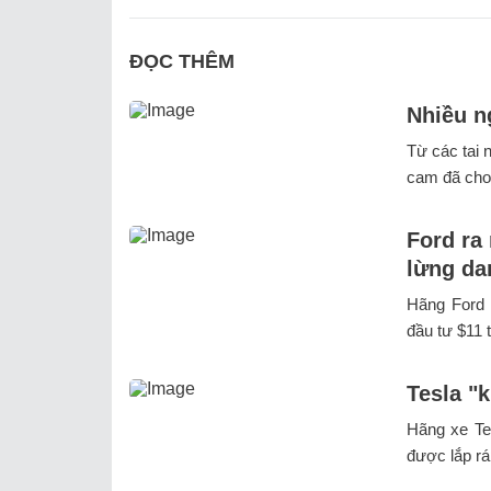
ĐỌC THÊM
Nhiều n
Từ các tai 
cam đã cho 
Ford ra
lừng da
Hãng Ford 
đầu tư $11 
Tesla "
Hãng xe Te
được lắp rá