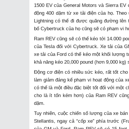
1500 EV của General Motors và Sierra EV
động 400 dặm từ xe tải điện của họ. Theo
Lightning có thể đi được quãng đường lên 
bố Cybertruck của họ cũng sẽ có phạm vi ho
Ram REV cũng sẽ có thể kéo tới 14.000 poun
của Tesla đối với Cybertruck. Xe tải của
xe tải của Ford có thể kéo một khối lượng 
khả năng kéo 20,000 pound (hơn 9,000 kg) 
Động cơ điện có nhiều sức kéo, rất tốt ch
làm giảm đáng kể phạm vi hoạt động của xe.
có thể là một điều đặc biệt tốt đối với một 
cho là ít tốn kém hơn) của Ram REV cũng
dặm.
Tuy nhiên, cuộc chiến số lượng của xe bán
Stellantis, ngay cả “cốp xe” phía trước (F
của GM và Ford. Ram REV sẽ có 15 feet k