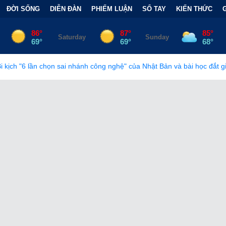
ĐỜI SỐNG
DIỄN ĐÀN
PHIẾM LUẬN
SỔ TAY
KIẾN THỨC
ai nhánh công nghệ" của Nhật Bản và bài học đắt giá
•
Bẫy Tài C