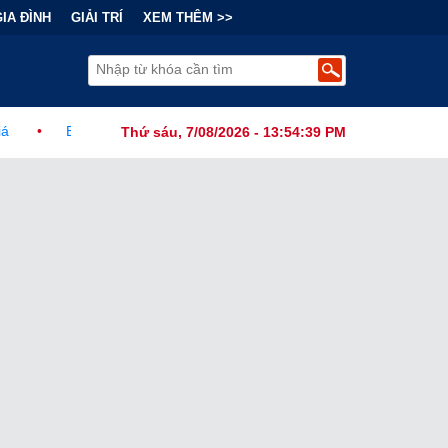
GIA ĐÌNH
GIẢI TRÍ
XEM THÊM >>
hính Đằng Sau "Cơn Sốt" Trà Sữa Nhượng Quyền: Lợi Nhuận Thuộc V
Thứ sáu, 7/08/2026 - 13:54:40 PM