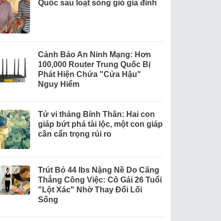
Quốc sau loạt sóng gió gia đình
Cảnh Báo An Ninh Mạng: Hơn
100,000 Router Trung Quốc Bị
Phát Hiện Chứa "Cửa Hậu"
Nguy Hiểm
Tử vi tháng Bính Thân: Hai con
giáp bứt phá tài lộc, một con giáp
cần cẩn trọng rủi ro
Trút Bỏ 44 lbs Nặng Nề Do Căng
Thẳng Công Việc: Cô Gái 26 Tuổi
"Lột Xác" Nhờ Thay Đổi Lối
Sống