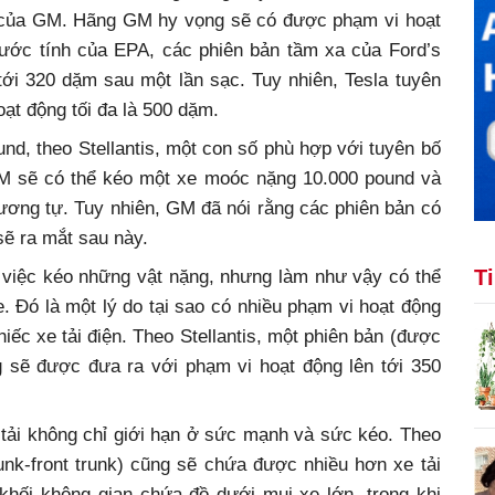
 của GM. Hãng GM hy vọng sẽ có được phạm vi hoạt
 ước tính của EPA, các phiên bản tầm xa của Ford’s
tới 320 dặm sau một lần sạc. Tuy nhiên, Tesla tuyên
ạt động tối đa là 500 dặm.
d, theo Stellantis, một con số phù hợp với tuyên bố
 GM sẽ có thể kéo một xe moóc nặng 10.000 pound và
tương tự. Tuy nhiên, GM đã nói rằng các phiên bản có
sẽ ra mắt sau này.
T
o việc kéo những vật nặng, nhưng làm như vậy có thể
 Đó là một lý do tại sao có nhiều phạm vi hoạt động
chiếc xe tải điện. Theo Stellantis, một phiên bản (được
 sẽ được đưa ra với phạm vi hoạt động lên tới 350
 tải không chỉ giới hạn ở sức mạnh và sức kéo. Theo
runk-front trunk) cũng sẽ chứa được nhiều hơn xe tải
hối không gian chứa đồ dưới mui xe lớn, trong khi