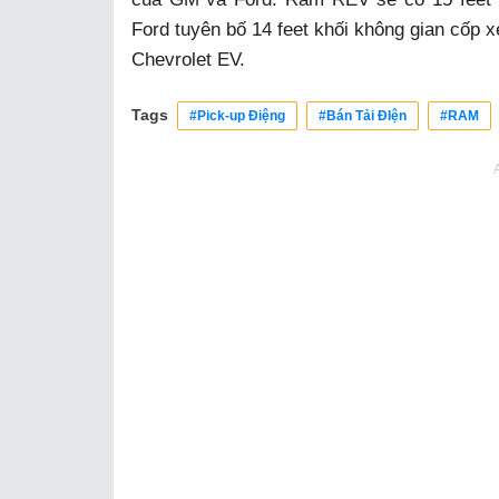
Ford tuyên bố 14 feet khối không gian cốp xe
Chevrolet EV.
Tags
#Pick-up Điệng
#Bán Tải ĐIện
#RAM