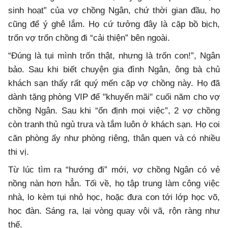
sinh hoạt” của vợ chồng Ngân, chứ thời gian đầu, họ
cũng để ý ghê lắm. Họ cứ tưởng đây là cặp bồ bịch,
trốn vợ trốn chồng đi “cải thiện” bên ngoài.
“Đúng là tụi mình trốn thật, nhưng là trốn con!”, Ngân
bảo. Sau khi biết chuyện gia đình Ngân, ông bà chủ
khách sạn thấy rất quý mến cặp vợ chồng này. Họ đã
dành tặng phòng VIP để "khuyến mãi" cuối năm cho vợ
chồng Ngân. Sau khi “ổn định mọi việc”, 2 vợ chồng
còn tranh thủ ngủ trưa và tắm luôn ở khách sạn. Họ coi
căn phòng ấy như phòng riêng, thân quen và có nhiều
thi vị.
Từ lúc tìm ra “hướng đi” mới, vợ chồng Ngân có vẻ
nồng nàn hơn hẳn. Tối về, họ tập trung làm công việc
nhà, lo kèm tụi nhỏ học, hoặc đưa con tới lớp học võ,
học đàn. Sáng ra, lại vòng quay vội vã, rộn ràng như
thế.