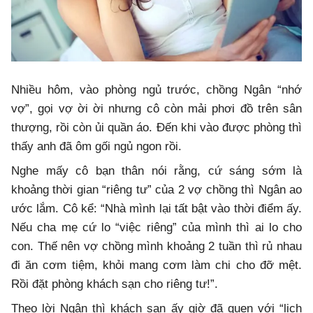
Nhiều hôm, vào phòng ngủ trước, chồng Ngân “nhớ
vợ”, gọi vợ ời ời nhưng cô còn mải phơi đồ trên sân
thượng, rồi còn ủi quần áo. Đến khi vào được phòng thì
thấy anh đã ôm gối ngủ ngon rồi.
Nghe mấy cô bạn thân nói rằng, cứ sáng sớm là
khoảng thời gian “riêng tư” của 2 vợ chồng thì Ngân ao
ước lắm. Cô kể: “Nhà mình lại tất bật vào thời điểm ấy.
Nếu cha mẹ cứ lo “việc riêng” của mình thì ai lo cho
con. Thế nên vợ chồng mình khoảng 2 tuần thì rủ nhau
đi ăn cơm tiệm, khỏi mang cơm làm chi cho đỡ mệt.
Rồi đặt phòng khách sạn cho riêng tư!”.
Theo lời Ngân thì khách sạn ấy giờ đã quen với “lịch