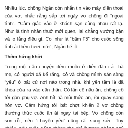
Nhiều lúc, chồng Ngân còn nhắn tin vào máy điện thoại
của vợ, nhắc rằng sắp tới ngày vợ chồng đi “ngoại
tình”. “Cảm giác vào ở khách sạn cùng nhau rất lạ.
Như là tình nhân thuở mới quen, lại chẳng vướng bận
và lo lắng điều gì. Coi như là “bấm F5” cho cuộc sống
tình ái thêm tươi mới”, Ngân hé lộ.
Thêm hứng khởi
Trong một câu chuyện đêm muộn ở diễn đàn các bà
mẹ, có người đã kể rằng, cô và chồng mình sẵn sàng
“yêu” ở bất cứ nơi nào trong nhà, khi yên tâm là đã
khóa cửa ra vào cẩn thận. Có lần cô nấu ăn, chồng cô
tới gần phụ vợ. Anh hít hà mùi thức ăn, rồi quay sang
hôn vợ. Cảm hứng tới bất chợt khiến 2 vợ chồng
thưởng thức cuộc ân ái ngay tại bếp. Vợ chồng còn
son rỗi, nên “chuyện yêu” cũng rất sung sức. Tuy