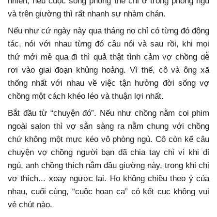
nhiên, nếu cuộc sống phòng the chỉ ở trong phòng ngủ
và trên giường thì rất nhanh sự nhàm chán.
Nếu như cứ ngày này qua tháng nọ chỉ có từng đó động
tác, nói với nhau từng đó câu nói và sau rồi, khi mọi
thứ mới mẻ qua đi thì quả thật tình cảm vợ chồng dễ
rơi vào giai đoạn khủng hoảng. Vì thế, cô và ông xã
thống nhất với nhau về việc tận hưởng đời sống vợ
chồng một cách khéo léo và thuận lợi nhất.
Bắt đầu từ “chuyện đó”. Nếu như chồng nằm coi phim
ngoài salon thì vợ sẵn sàng ra nằm chung với chồng
chứ không một mực kéo vô phòng ngủ. Cô còn kể câu
chuyện vợ chồng người bạn đã chia tay chỉ vì khi đi
ngủ, anh chồng thích nằm đầu giường này, trong khi chị
vợ thích... xoay ngược lại. Họ không chiều theo ý của
nhau, cuối cùng, “cuộc hoan ca” có kết cục không vui
vẻ chút nào.