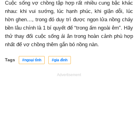
Cuộc sống vợ chồng tập hợp rất nhiều cung bậc khác
nhau: khi vui sướng, lúc hạnh phúc, khi giận dỗi, lúc
hờn ghen…, trong đó duy trì được ngọn lửa nồng cháy
bền lâu chính là 1 bí quyết để “trong ấm ngoài êm”. Hãy
thử thay đổi cuộc sống ái ân trong hoàn cảnh phù hợp
nhất để vợ chồng thêm gắn bó nồng nàn.
Tags
#ngoại tình
#gia đình
Advertisement