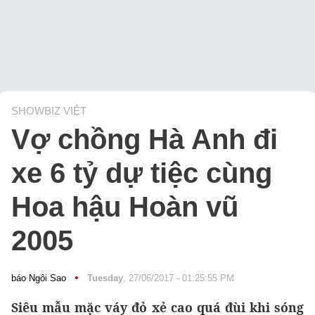
SHOWBIZ VIỆT
Vợ chồng Hà Anh đi
xe 6 tỷ dự tiệc cùng
Hoa hậu Hoàn vũ
2005
•
báo Ngôi Sao
Tuesday
, 27/06/2017 - 01:25:55 PM
Siêu mẫu mặc váy đỏ xẻ cao quá đùi khi sóng