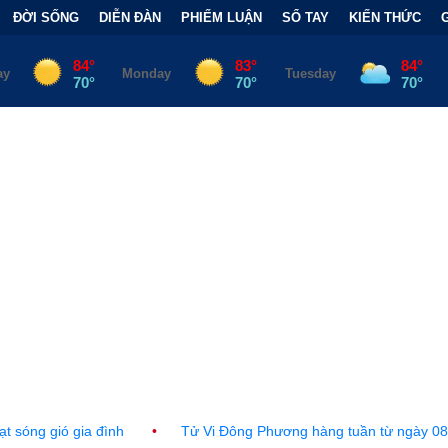
ĐỜI SỐNG
DIỄN ĐÀN
PHIẾM LUẬN
SỔ TAY
KIẾN THỨC
•
Tử Vi Đông Phương hàng tuần từ ngày 08 tháng 08, 2026 đến 