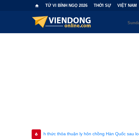
TỬ VI BÍNH NGỌ 2026
THỜI SỰ
VIỆT NAM
h thức thỏa thuận ly hôn chồng Hàn Quốc sau loạt sóng gió gia đình