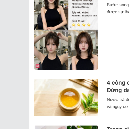
Bước sang 
được sự tha
4 công 
Đừng dạ
Nước trà đ
và nguy cơ n