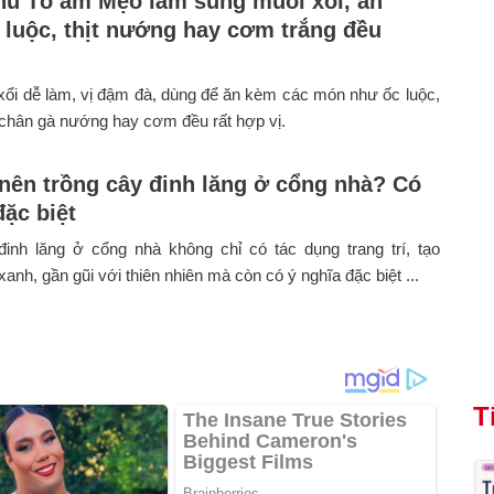
hủ Tổ ấm Mẹo làm sung muối xổi, ăn
 luộc, thịt nướng hay cơm trắng đều
ổi dễ làm, vị đậm đà, dùng để ăn kèm các món như ốc luộc,
 chân gà nướng hay cơm đều rất hợp vị.
 nên trồng cây đinh lăng ở cổng nhà? Có
đặc biệt
đinh lăng ở cổng nhà không chỉ có tác dụng trang trí, tạo
xanh, gần gũi với thiên nhiên mà còn có ý nghĩa đặc biệt ...
T