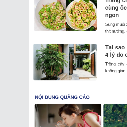
Trang c
cùng ốc
ngon
Sung muối x
thịt nướng,
Tại sao
4 lý do 
Trồng cây 
không gian 