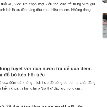
tuổi 40, việc lựa chọn một kiểu tóc vừa trẻ trung vừa giữ
nh lịch là ưu tiên hàng đầu của nhiều chị em. Những dáng ...
dụng tuyệt vời của nước trà để qua đêm:
i đổ bỏ kẻo hối tiếc
ể qua đêm dù không thích hợp để uống do tích tụ chất đắng
hiễm khuẩn, nhưng lại là 'trợ thủ' đắc lực trong gia ...