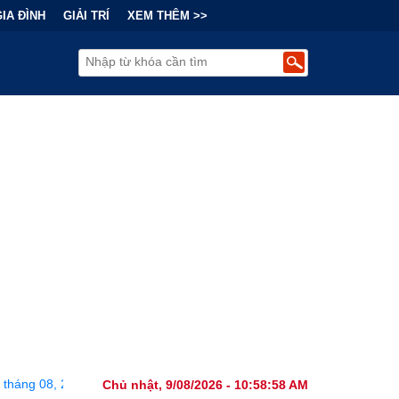
GIA ĐÌNH
GIẢI TRÍ
XEM THÊM >>
14 tháng 08, 2026
•
Bi kịch "6 lần chọn sai nhánh công nghệ" củ
Chủ nhật, 9/08/2026 - 10:59:00 AM