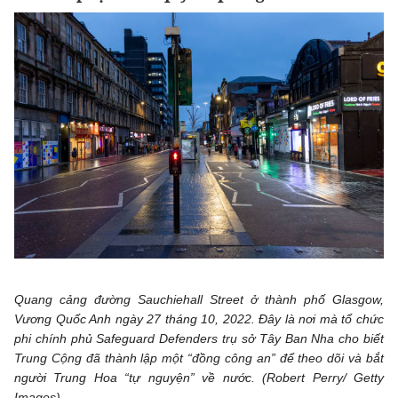
Quang cảng đường Sauchiehall Street ở thành phố Glasgow,
Vương Quốc Anh ngày 27 tháng 10, 2022. Đây là nơi mà tổ chức
phi chính phủ Safeguard Defenders trụ sở Tây Ban Nha cho biết
Trung Cộng đã thành lập một “đồng công an” để theo dõi và bắt
người Trung Hoa “tự nguyện” về nước. (Robert Perry/ Getty
Images)