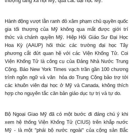
thượng tầng xã hội Mỹ, qua các đại học Mỹ.
Hành động vượt lằn ranh đỏ xâm phạm chủ quyền quốc
gia tối thượng của Mỹ không qua mắt được giới trí
thức và chánh quyền Mỹ. Hiệp Hội Giáo Sư Đại Học
Hoa Kỳ (AAUP) hối thúc các trường đại học Tây
phương cắt đứt quan hệ với các Viện Khổng Tử. Coi
Viện Khổng Tử là công cụ của Đảng Nhà Nước Trung
Cộng. Báo New York Times vạch trần gần 100 chương
trình ngôn ngữ và văn hóa do Trung Cộng bảo trợ tới
các khuôn viên đại học ở Mỹ và Canada, không thích
hợp cho nguyên tắc căn bản giáo dục tự trị và tự do.
Bộ Ngoại Giao Mỹ đã có một bước đi đáng chú ý khi
xem hệ thống Viện Khổng Tử (CIUS) trên khắp nước
Mỹ - là một "phái bộ nước ngoài" của cộng sản Bắc