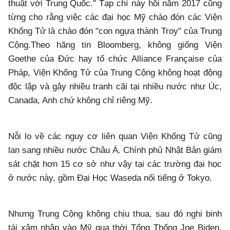
thuật với Trung Quốc." Tạp chí này hồi năm 2017 cũng
từng cho rằng việc các đại học Mỹ chào đón các Viện
Khổng Tử là chào đón "con ngựa thành Troy" của Trung
Cộng.Theo hãng tin Bloomberg, không giống Viện
Goethe của Đức hay tổ chức Alliance Française của
Pháp, Viện Khổng Tử của Trung Cộng không hoạt động
độc lập và gây nhiều tranh cãi tại nhiều nước như Úc,
Canada, Anh chứ không chỉ riêng Mỹ.
Nỗi lo về các nguy cơ liên quan Viện Khổng Tử cũng
lan sang nhiều nước Châu Á. Chính phủ Nhật Bản giám
sát chặt hơn 15 cơ sở như vậy tại các trường đại học
ở nước này, gồm Đại Học Waseda nổi tiếng ở Tokyo.
Nhưng Trung Cộng không chịu thua, sau đó nghi binh
tái xâm nhập vào Mỹ qua thời Tổng Thống Joe Biden.