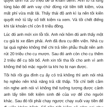
quyết định rút 20 triệu để đi khám bệnh. Anh tỏ ra lúng
túng bảo để anh vay chứ đừng rút tiền tiết kiệm, vừa
mất phí vừa mất lãi. Thấy thái độ anh kì lạ nên tôi kiên
quyết mở tủ lấy sổ tiết kiệm ra xem. Và tôi chết điếng
khi tài khoản chỉ còn 8 triệu đồng.
Lúc đó anh mới xin lỗi tôi. Anh nói hôm đó anh thấy một
cụ già bị xe đâm phải. Anh đã đưa cụ đến viện. Nhà cụ
lại quá nghèo không thể chi trả tiền phẫu thuật nên anh
rút 20 triệu cho cụ mượn. Sau đó anh còn cho cụ thêm
2 triệu để cụ bồi bổ. Anh xin tôi tha lỗi cho anh vì anh
không thể bỏ mặc người ta khi họ bị nạn được.
Tôi hỏi rồi gia đình cụ ấy có trả không thì anh nói nhà
họ nghèo nên khả năng trả rất thấp. Tôi chỉ biết câm
nín nghe anh nói vì không thể tưởng tượng được cảnh
anh lấy tiền tiết kiệm sinh đẻ của vợ để cho người
khác. Sau đó tôi phải chạy ngược chạy xuôi vay tiền để