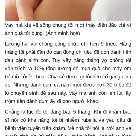
Vậy mà khi về sống chung tôi mới thấy điên đảo chỉ vì
anh quá tốt bụng. (Ảnh minh họa)
Lương hai vợ chồng công chức chỉ hơn 9 triệu. Hàng
tháng tôi phải đắn đo cân đong chi tiêu để còn dành tiền
đau bệnh sinh con. Tuy vậy hàng tháng vợ chồng tôi
vẫn trích ra 10% tổng lương để mua quà cho mấy em
bé mồ côi ở chùa. Chia sẻ được gì tôi đều cố gắng chia
sẻ. Nhưng dành dụm cả năm mới được hơn 30 triệu để
lo chuyện sinh đẻ sau này, vậy mà anh còn lén lút lấy
trộm tiền dành dụm ấy đi cho người khác.
Chẳng là lúc đó tôi đang bầu 5 tháng. Khi đi khám bác
sĩ nói có khả năng tôi bị nhiễm rubella và yêu cầu đi
bệnh viện tuyến trên khám. Về nhà tôi nói lại với anh và