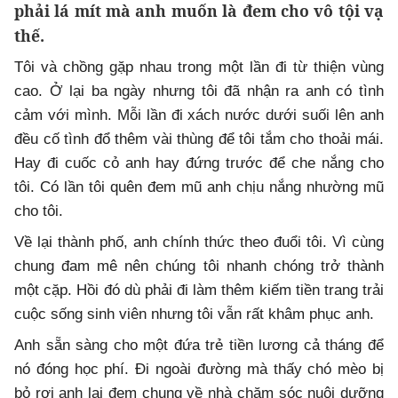
phải lá mít mà anh muốn là đem cho vô tội vạ
thế.
Tôi và chồng gặp nhau trong một lần đi từ thiện vùng
cao. Ở lại ba ngày nhưng tôi đã nhận ra anh có tình
cảm với mình. Mỗi lần đi xách nước dưới suối lên anh
đều cố tình đổ thêm vài thùng để tôi tắm cho thoải mái.
Hay đi cuốc cỏ anh hay đứng trước để che nắng cho
tôi. Có lần tôi quên đem mũ anh chịu nắng nhường mũ
cho tôi.
Về lại thành phố, anh chính thức theo đuổi tôi. Vì cùng
chung đam mê nên chúng tôi nhanh chóng trở thành
một cặp. Hồi đó dù phải đi làm thêm kiếm tiền trang trải
cuộc sống sinh viên nhưng tôi vẫn rất khâm phục anh.
Anh sẵn sàng cho một đứa trẻ tiền lương cả tháng để
nó đóng học phí. Đi ngoài đường mà thấy chó mèo bị
bỏ rơi anh lại đem chung về nhà chăm sóc nuôi dưỡng