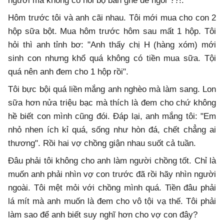
người mà không có nổi bộ bàn ghế để ngồi"??!.
Hôm trước tôi và anh cãi nhau. Tôi mới mua cho con 2
hộp sữa bột. Mua hôm trước hôm sau mất 1 hộp. Tôi
hỏi thì anh tỉnh bơ: "Anh thấy chị H (hàng xóm) mới
sinh con nhưng khổ quá không có tiền mua sữa. Tội
quá nên anh đem cho 1 hộp rồi".
Tôi bực bội quá liền mắng anh nghèo mà làm sang. Lon
sữa hơn nửa triệu bạc mà thích là đem cho chứ không
hề biết con mình cũng đói. Đáp lại, anh mắng tôi: "Em
nhỏ nhen ích kỉ quá, sống như hòn đá, chết chẳng ai
thương". Rồi hai vợ chồng giận nhau suốt cả tuần.
Đâu phải tôi không cho anh làm người chồng tốt. Chỉ là
muốn anh phải nhìn vợ con trước đã rồi hãy nhìn người
ngoài. Tôi mệt mỏi với chồng mình quá. Tiền đâu phải
lá mít mà anh muốn là đem cho
vô
tội vạ
thế. Tôi phải
làm sao để anh biết suy nghĩ hơn cho vợ con đây?