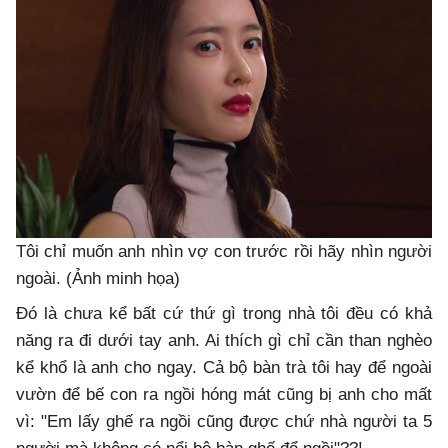
Tôi chỉ muốn anh nhìn vợ con trước rồi hãy nhìn người
ngoài. (Ảnh minh họa)
Đó là chưa kể bất cứ thứ gì trong nhà tôi đều có khả
năng ra đi dưới tay anh. Ai thích gì chỉ cần than nghèo
kể khổ là anh cho ngay. Cả bộ bàn trà tôi hay để ngoài
vườn để bế con ra ngồi hóng mát cũng bị anh cho mất
vì: "Em lấy ghế ra ngồi cũng được chứ nhà người ta 5