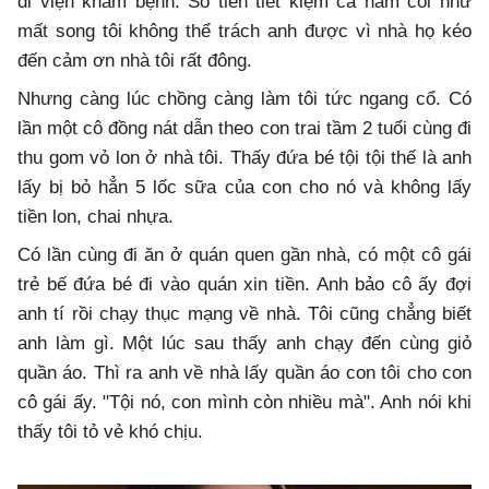
đi viện khám bệnh. Số tiền tiết kiệm cả năm coi như
mất song tôi không thể trách anh được vì nhà họ kéo
đến cảm ơn nhà tôi rất đông.
Nhưng càng lúc chồng càng làm tôi tức ngang cổ. Có
lần một cô đồng nát dẫn theo con trai tầm 2 tuổi cùng đi
thu gom vỏ lon ở nhà tôi. Thấy đứa bé tội tội thế là anh
lấy bị bỏ hẳn 5 lốc sữa của con cho nó và không lấy
tiền lon, chai nhựa.
Có lần cùng đi ăn ở quán quen gần nhà, có một cô gái
trẻ bế đứa bé đi vào quán xin tiền. Anh bảo cô ấy đợi
anh tí rồi chạy thục mạng về nhà. Tôi cũng chẳng biết
anh làm gì. Một lúc sau thấy anh chạy đến cùng giỏ
quần áo. Thì ra anh về nhà lấy quần áo con tôi cho con
cô gái ấy. "Tội nó, con mình còn nhiều mà". Anh nói khi
thấy tôi tỏ vẻ khó chịu.