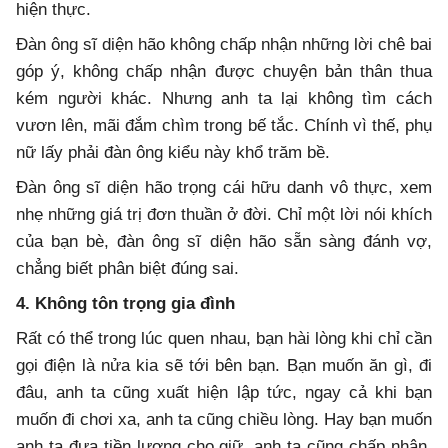
hiện thực.
Đàn ông sĩ diện hão không chấp nhận những lời chê bai
góp ý, không chấp nhận được chuyện bản thân thua
kém người khác. Nhưng anh ta lại không tìm cách
vươn lên, mãi đắm chìm trong bế tắc. Chính vì thế, phụ
nữ lấy phải đàn ông kiểu này khổ trăm bề.
Đàn ông sĩ diện hão trọng cái hữu danh vô thực, xem
nhẹ những giá trị đơn thuần ở đời. Chỉ một lời nói khích
của bạn bè, đàn ông sĩ diện hão sẵn sàng đánh vợ,
chẳng biết phân biệt đúng sai.
4. Không tôn trọng gia đình
Rất có thể trong lúc quen nhau, bạn hài lòng khi chỉ cần
gọi điện là nửa kia sẽ tới bên bạn. Bạn muốn ăn gì, đi
đâu, anh ta cũng xuất hiện lập tức, ngay cả khi bạn
muốn đi chơi xa, anh ta cũng chiều lòng. Hay bạn muốn
anh ta đưa tiền lương cho giữ, anh ta cũng chấp nhận.