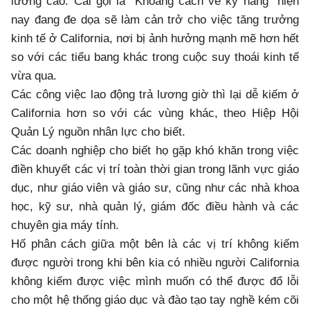
lương cao. Cái gọi là “Khoảng cách về kỹ năng” hiện
nay đang đe dọa sẽ làm cản trở cho việc tăng trưởng
kinh tế ở California, nơi bị ảnh hưởng mạnh mẽ hơn hết
so với các tiểu bang khác trong cuộc suy thoái kinh tế
vừa qua.
Các công việc lao động trả lương giờ thì lại dễ kiếm ở
California hơn so với các vùng khác, theo Hiệp Hội
Quản Lý nguồn nhân lực cho biết.
Các doanh nghiệp cho biết họ gặp khó khăn trong việc
điền khuyết các vị trí toàn thời gian trong lãnh vực giáo
dục, như giáo viên và giáo sư, cũng như các nhà khoa
học, kỹ sư, nhà quản lý, giám đốc điều hành và các
chuyên gia máy tính.
Hố phân cách giữa một bên là các vị trí không kiếm
được người trong khi bên kia có nhiều người California
không kiếm được việc mình muốn có thể được đổ lỗi
cho một hệ thống giáo dục và đào tạo tay nghề kém cõi