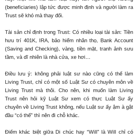
(beneficiaries) lập tức được minh định và người làm ra
Trust sẽ khó mà thay đổi.
Tài sản chỉ định trong Trust: Có nhiều loại tài sản: Tiền
hưu trí 401K, IRA, bảo hiểm nhân thọ, Bank Account
(Saving and Checking), vàng, tiền mặt, tranh ảnh sưu
tầm, và dĩ nhiên là nhà cửa, xe hơi…
Điều lưu ý: không phải luật sư nào cũng có thể làm
Living Trust, chỉ có một số Luật Sư có chuyên môn về
Living Trust mà thôi. Cho nên, khi muốn làm Living
Trust nên hỏi kỹ Luật Sư xem có thực Luật Sư ấy
chuyên về Living Trust không, nếu Luật sư ấy ậm à gật
đầu “có thể” thì nên đi chỗ khác.
Điểm khác biệt giữa Di chúc hay “Will” là Will chỉ có