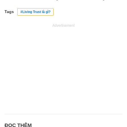
Tags
#Living Trust là gì?
Advertisement
ĐỌC THÊM