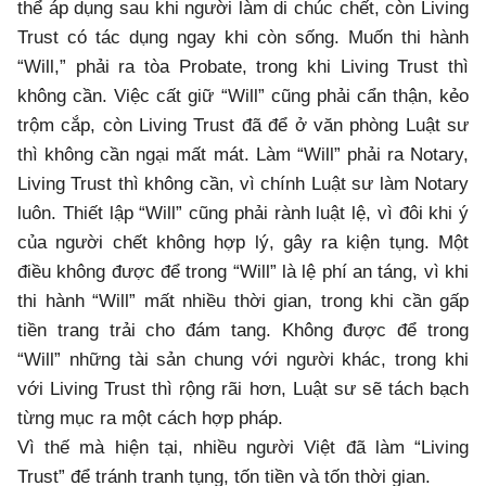
thể áp dụng sau khi người làm di chúc chết, còn Living
Trust có tác dụng ngay khi còn sống. Muốn thi hành
“Will,” phải ra tòa Probate, trong khi Living Trust thì
không cần. Việc cất giữ “Will” cũng phải cẩn thận, kẻo
trộm cắp, còn Living Trust đã để ở văn phòng Luật sư
thì không cần ngại mất mát. Làm “Will” phải ra Notary,
Living Trust thì không cần, vì chính Luật sư làm Notary
luôn. Thiết lập “Will” cũng phải rành luật lệ, vì đôi khi ý
của người chết không hợp lý, gây ra kiện tụng. Một
điều không được để trong “Will” là lệ phí an táng, vì khi
thi hành “Will” mất nhiều thời gian, trong khi cần gấp
tiền trang trải cho đám tang. Không được để trong
“Will” những tài sản chung với người khác, trong khi
với Living Trust thì rộng rãi hơn, Luật sư sẽ tách bạch
từng mục ra một cách hợp pháp.
Vì thế mà hiện tại, nhiều người Việt đã làm “Living
Trust” để tránh tranh tụng, tốn tiền và tốn thời gian.