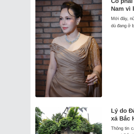
Có phải
Nam vì 
Mới đây, n
dù đang ở bi
Lý do Đ
xá Bắc 
Thông tin c