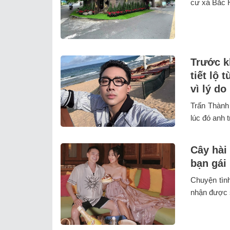
cư xá Bắc H
Trước k
tiết lộ 
vì lý do
Trấn Thành 
lúc đó anh t
Cây hài
bạn gái
Chuyện tìn
nhận được 