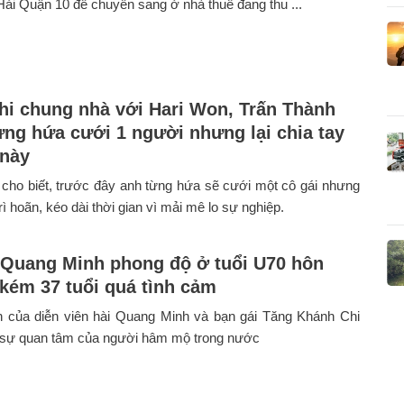
ải Quận 10 để chuyển sang ở nhà thuê đang thu ...
hi chung nhà với Hari Won, Trấn Thành
từng hứa cưới 1 người nhưng lại chia tay
 này
cho biết, trước đây anh từng hứa sẽ cưới một cô gái nhưng
rì hoãn, kéo dài thời gian vì mải mê lo sự nghiệp.
 Quang Minh phong độ ở tuổi U70 hôn
 kém 37 tuổi quá tình cảm
h của diễn viên hài Quang Minh và bạn gái Tăng Khánh Chi
sự quan tâm của người hâm mộ trong nước