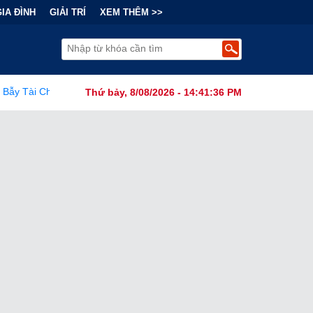
GIA ĐÌNH
GIẢI TRÍ
XEM THÊM >>
ng Sau "Cơn Sốt" Trà Sữa Nhượng Quyền: Lợi Nhuận Thuộc Về Ai?
Thứ bảy, 8/08/2026 - 14:41:38 PM