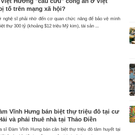
 Việt Hương "cầu cứu" công an ở Việt
bị tố trên mạng xã hội?
ữ nghệ sĩ phải nhờ đến cơ quan chức năng để bảo vệ mình
ệt thự 300 tỷ (khoảng $12 triệu Mỹ kim), tài sản ...
àm Vĩnh Hưng bán biệt thự triệu đô tại cư
Hải và phải thuê nhà tại Thảo Điền
a sĩ Đàm Vĩnh Hưng bán căn biệt thự triệu đô tâm huyết tại