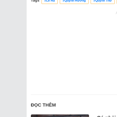
Tags
#Lê Hà
#Quỳnh Hương
#Quỳnh Thư
ĐỌC THÊM