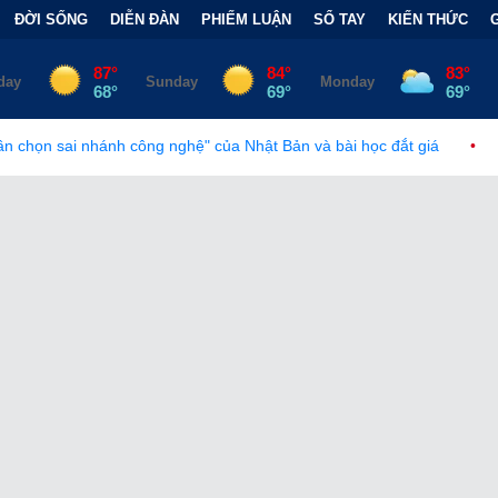
ĐỜI SỐNG
DIỄN ĐÀN
PHIẾM LUẬN
SỔ TAY
KIẾN THỨC
 công nghệ" của Nhật Bản và bài học đắt giá
•
Bẫy Tài Chính Đằ