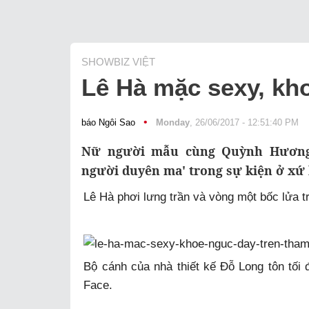
SHOWBIZ VIỆT
Lê Hà mặc sexy, kh
•
báo Ngôi Sao
Monday
, 26/06/2017 - 12:51:40 PM
Nữ người mẫu cùng Quỳnh Hương,
người duyên ma' trong sự kiện ở xứ 
Lê Hà phơi lưng trần và vòng một bốc lửa tr
Bộ cánh của nhà thiết kế Đỗ Long tôn tối
Face.