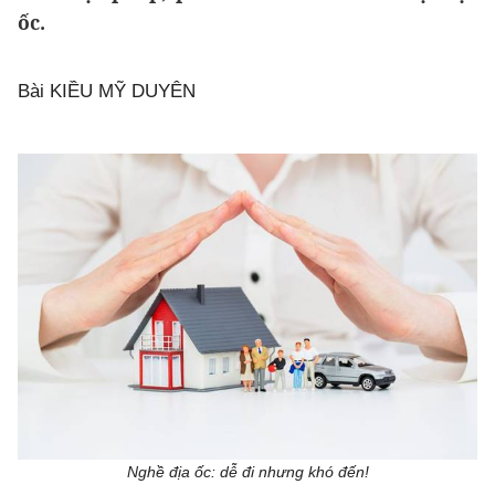
ốc.
Bài KIỀU MỸ DUYÊN
Nghề địa ốc: dễ đi nhưng khó đến!