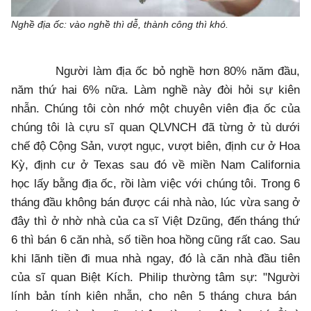
Nghề địa ốc: vào nghề thì dễ, thành công thì khó.
Người làm địa ốc bỏ nghề hơn 80% năm đầu,
năm thứ hai 6% nữa. Làm nghề này đòi hỏi sự kiên
nhẫn. Chúng tôi còn nhớ một chuyên viên địa ốc của
chúng tôi là cựu sĩ quan QLVNCH đã từng ở tù dưới
chế độ Cộng Sản, vượt ngục, vượt biên, định cư ở Hoa
Kỳ, định cư ở Texas sau đó về miền Nam California
học lấy bằng địa ốc, rồi làm việc với chúng tôi. Trong 6
tháng đầu không bán được cái nhà nào, lúc vừa sang ở
đây thì ở nhờ nhà của ca sĩ Việt Dzũng, đến tháng thứ
6 thì bán 6 căn nhà, số tiền hoa hồng cũng rất cao. Sau
khi lãnh tiền đi mua nhà ngay, đó là căn nhà đầu tiên
của sĩ quan Biệt Kích. Philip thường tâm sự: "Người
lính bản tính kiên nhẫn, cho nên 5 tháng chưa bán