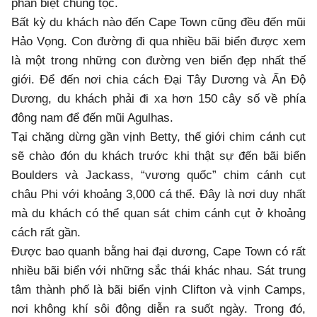
phân biệt chủng tộc.
Bất kỳ du khách nào đến Cape Town cũng đều đến mũi
Hảo Vọng. Con đường đi qua nhiều bãi biển được xem
là một trong những con đường ven biển đẹp nhất thế
giới. Để đến nơi chia cách Đại Tây Dương và Ấn Độ
Dương, du khách phải đi xa hơn 150 cây số về phía
đông nam để đến mũi Agulhas.
Tại chặng dừng gần vịnh Betty, thế giới chim cánh cụt
sẽ chào đón du khách trước khi thật sự đến bãi biển
Boulders và Jackass, “vương quốc” chim cánh cụt
châu Phi với khoảng 3,000 cá thể. Đây là nơi duy nhất
mà du khách có thể quan sát chim cánh cụt ở khoảng
cách rất gần.
Được bao quanh bằng hai đại dương, Cape Town có rất
nhiều bãi biển với những sắc thái khác nhau. Sát trung
tâm thành phố là bãi biển vịnh Clifton và vịnh Camps,
nơi không khí sôi động diễn ra suốt ngày. Trong đó,