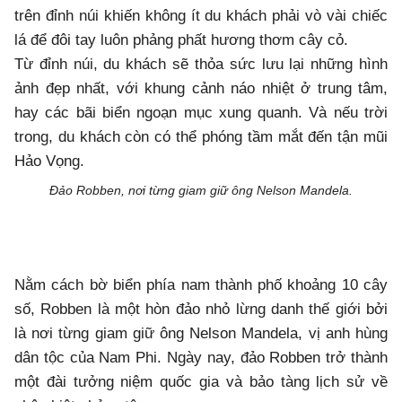
trên đỉnh núi khiến không ít du khách phải vò vài chiếc
lá để đôi tay luôn phảng phất hương thơm cây cỏ.
Từ đỉnh núi, du khách sẽ thỏa sức lưu lại những hình
ảnh đẹp nhất, với khung cảnh náo nhiệt ở trung tâm,
hay các bãi biển ngoạn mục xung quanh. Và nếu trời
trong, du khách còn có thể phóng tầm mắt đến tận mũi
Hảo Vọng.
Đảo Robben, nơi từng giam giữ ông Nelson Mandela.
Nằm cách bờ biển phía nam thành phố khoảng 10 cây
số, Robben là một hòn đảo nhỏ lừng danh thế giới bởi
là nơi từng giam giữ ông Nelson Mandela, vị anh hùng
dân tộc của Nam Phi. Ngày nay, đảo Robben trở thành
một đài tưởng niệm quốc gia và bảo tàng lịch sử về