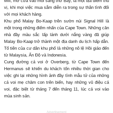
Mill, mở cửa vào mỗi sáng thứ Bảy, là một địa điểm thú
vị, khi mọi việc mua sắm diễn ra trong sự thân tình đối
với mọi khách hàng.
Khu phố Malay Bo-Kaap trên sườn núi Signal Hill là
một trong những điểm nhấn của Cape Town. Những căn
nhà đầy màu sắc lấp lánh dưới nắng vàng đã giúp
Malay Bo-Kaap trở thành một địa danh du lịch hấp dẫn.
Tổ tiên của cư dân khu phố là những nô lệ Hồi giáo đến
từ Malaysia, Ấn Độ và Indonesia.
Cung đường cá voi ở Overberg, từ Cape Town đến
Hermanus sẽ khiến du khách tốn nhiều thời gian cho
việc ghi lại những hình ảnh đầy tình mẫu tử của những
cá voi mẹ chăm con trên biển, hay những vũ điệu cá
voi, đặc biệt từ tháng 7 đến tháng 11, lúc cá voi vào
mùa sinh sản.
Advertisement