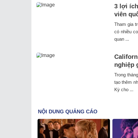
3 lợi í
viên qu
Tham gia tr
có nhiều cơ
quan ...
Californ
nghiệp 
Trong tháng
tạo thêm n
Kỳ cho ...