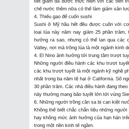
tiết giảm đã được thực hiện với các tiến 
chế nước thêm nữa có thể làm giảm sản lượ
4. Thiếu gạo để cuốn sushi
Sushi ở Mỹ hầu hết đều được cuốn với cơm
loại lúa này năm nay giảm 25 phần trăm,
hưởng ra sao, nhưng có thể lan qua các 
Valley, nơi mà trồng lúa là một ngành kinh 
4. El Nino ảnh hưởng tới trung tâm trượt tuy
Những người điều hành các khu trượt tuyết
các khu trượt tuyết là một ngành kỹ nghệ ph
nhất trong ba năm tệ hại ở California. Số n
30 phần trăm. Các nhà điều hành đang theo d
này thường mang bão tuyết lớn tới vùng Si
6. Những người trồng cần sa bị cạn kiệt nư
Không thể biết chắc chắn liệu những người 
hay không mức ảnh hưởng của hạn hán trên 
trong một nền kinh tế ngầm.