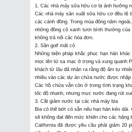
1. Các nhà máy sữa hữu cơ bị ảnh hưởng n
Các nhà máy sản xuất sữa hữu cơ đều lệ t
các cánh đồng. Trong mùa đông năm ngoái, 
những đồng cỏ xanh tươi bình thường của h
không trả nổi các hóa đơn.
2. Sân golf mất cỏ
Những biện pháp khắc phục hạn hán khác l
mọc lên từ sa mạc ở trong và xung quanh P
khách từ lâu đã nhận ra rằng độ ẩm tự nhiên
nhiều vào các dự án chứa nước được nhập t
Các hồ chứa vẫn còn ở trong tình trạng khá
tốc độ nhanh, nhưng mực nước đang rút xu
3. Cắt giảm nước tại các nhà máy bia
Bia có thể bớt có sẵn nếu hạn hán kéo dài. 
sẽ không đạt đến mức khiến cho các hãng b
California đã được yêu cầu phải giảm 20 p