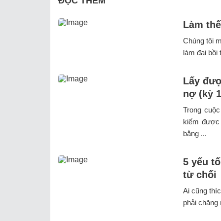
ĐỌC THÊM
Làm thế
Chúng tôi m
làm đại bồi
Lấy đượ
nợ (kỳ 1
Trong cuộc 
kiếm được 
bằng ...
5 yếu t
từ chối
Ai cũng thí
phải chăng 