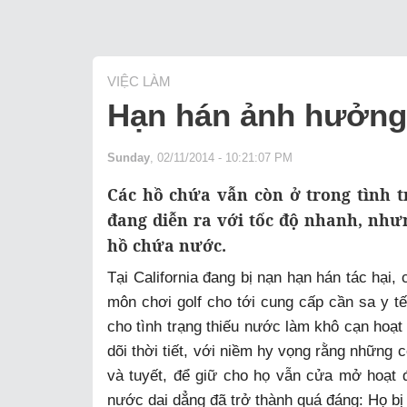
VIỆC LÀM
Hạn hán ảnh hưởng 
Sunday
, 02/11/2014 - 10:21:07 PM
Các hồ chứa vẫn còn ở trong tình t
đang diễn ra với tốc độ nhanh, nh
hồ chứa nước.
Tại California đang bị nạn hạn hán tác hại,
môn chơi golf cho tới cung cấp cần sa y t
cho tình trạng thiếu nước làm khô cạn hoạt
dõi thời tiết, với niềm hy vọng rằng nhữn
và tuyết, để giữ cho họ vẫn cửa mở hoạt đ
nước dai dẳng đã trở thành quá đáng: Họ bị