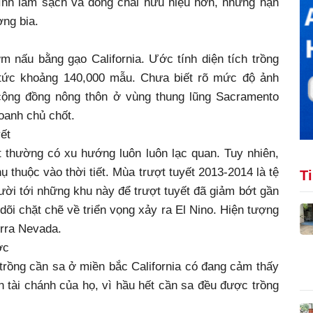
trình làm sạch và đóng chai hữu hiệu hơn, nhưng hạn
ng bia.
 nấu bằng gạo California. Ước tính diện tích trồng
 tức khoảng 140,000 mẫu. Chưa biết rõ mức độ ảnh
cộng đồng nông thôn ở vùng thung lũng Sacramento
doanh chủ chốt.
ết
 thường có xu hướng luôn luôn lạc quan. Tuy nhiên,
ụ thuộc vào thời tiết. Mùa trượt tuyết 2013-2014 là tệ
T
gười tới những khu này để trượt tuyết đã giảm bớt gần
õi chặt chẽ về triển vọng xảy ra El Nino. Hiện tượng
erra Nevada.
ớc
trồng cần sa ở miền bắc California có đang cảm thấy
tài chánh của họ, vì hầu hết cần sa đều được trồng