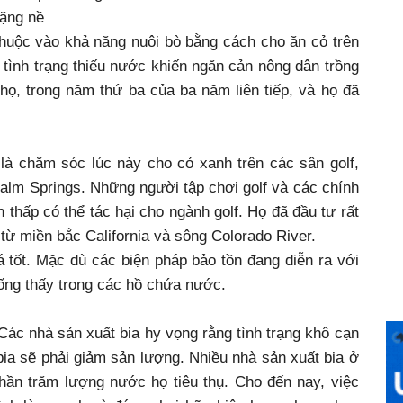
ặng nề
huộc vào khả năng nuôi bò bằng cách cho ăn cỏ trên
tình trạng thiếu nước khiến ngăn cản nông dân trồng
ọ, trong năm thứ ba của ba năm liên tiếp, và họ đã
à chăm sóc lúc này cho cỏ xanh trên các sân golf,
alm Springs. Những người tập chơi golf và các chính
 thấp có thể tác hại cho ngành golf. Họ đã đầu tư rất
ừ miền bắc California và sông Colorado River.
 tốt. Mặc dù các biện pháp bảo tồn đang diễn ra với
ống thấy trong các hồ chứa nước.
Các nhà sản xuất bia hy vọng rằng tình trạng khô cạn
ia sẽ phải giảm sản lượng. Nhiều nhà sản xuất bia ở
hần trăm lượng nước họ tiêu thụ. Cho đến nay, việc