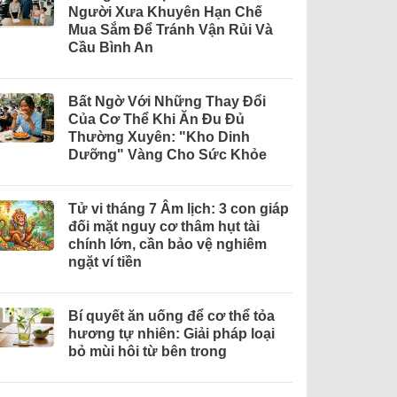
Người Xưa Khuyên Hạn Chế
Mua Sắm Để Tránh Vận Rủi Và
Cầu Bình An
Bất Ngờ Với Những Thay Đổi
Của Cơ Thể Khi Ăn Đu Đủ
Thường Xuyên: "Kho Dinh
Dưỡng" Vàng Cho Sức Khỏe
Tử vi tháng 7 Âm lịch: 3 con giáp
đối mặt nguy cơ thâm hụt tài
chính lớn, cần bảo vệ nghiêm
ngặt ví tiền
Bí quyết ăn uống để cơ thể tỏa
hương tự nhiên: Giải pháp loại
bỏ mùi hôi từ bên trong