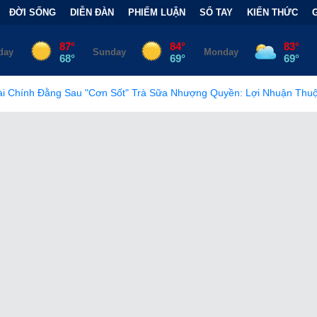
ĐỜI SỐNG
DIỄN ĐÀN
PHIẾM LUẬN
SỔ TAY
KIẾN THỨC
"Cơn Sốt" Trà Sữa Nhượng Quyền: Lợi Nhuận Thuộc Về Ai?
•
Ch