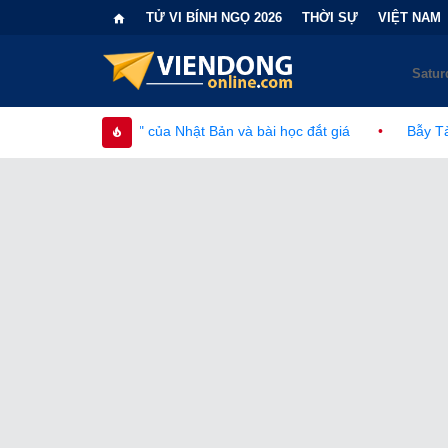
TỬ VI BÍNH NGỌ 2026
THỜI SỰ
VIỆT NAM
hệ" của Nhật Bản và bài học đắt giá
•
Bẫy Tài Chính Đằng Sau 