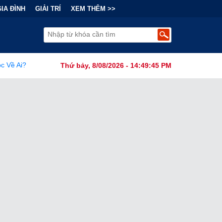
GIA ĐÌNH
GIẢI TRÍ
XEM THÊM >>
âu Âu trước làn sóng ngầm: Mạng lưới khủng bố của Iran vươn vòi khắ
Thứ bảy, 8/08/2026 - 14:49:46 PM