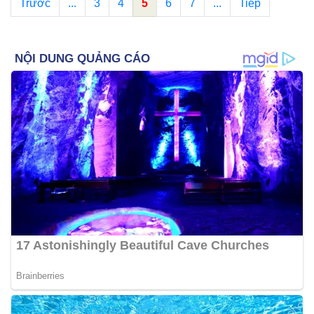
Trước
...
3
4
5
6
7
...
Tiếp