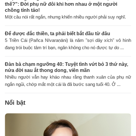
thế?": Đời phụ nữ đôi khi hơn nhau ở một người
chồng tỉnh táo!
Một câu nói rất ngắn, nhưng khiến nhiều người phải suy nghĩ.
Để được đắc thiền, ta phải biết bắt đầu từ đâu
5 Triền Cái (Pañca Nīvaraṇāni) là năm "sợi dây xích" vô hình
đang trói buộc tâm trí bạn, ngăn không cho nó được tự do ...
Đàn bà chạm ngưỡng 40: Tuyệt tình vứt bỏ 3 thứ này,
nửa đời sau ắt thong dong, viên mãn
Nhiều người vẫn hay kháo nhau rằng thanh xuân của phụ nữ
ngắn ngủi, chớp mắt một cái là đã bước sang tuổi 40. Ở ...
Nổi bật