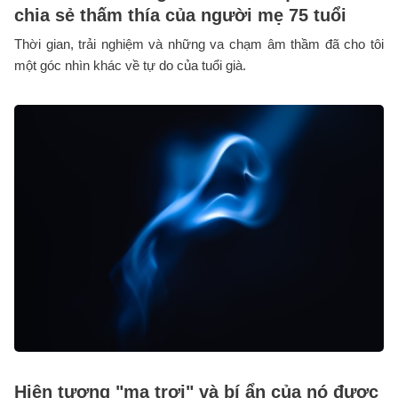
chia sẻ thấm thía của người mẹ 75 tuổi
Thời gian, trải nghiệm và những va chạm âm thầm đã cho tôi
một góc nhìn khác về tự do của tuổi già.
Hiện tượng "ma trơi" và bí ẩn của nó được