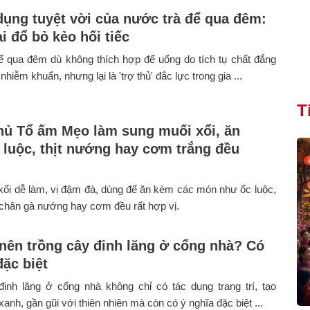
dụng tuyệt vời của nước trà để qua đêm:
i đổ bỏ kẻo hối tiếc
ể qua đêm dù không thích hợp để uống do tích tụ chất đắng
hiễm khuẩn, nhưng lại là 'trợ thủ' đắc lực trong gia ...
T
hủ Tổ ấm Mẹo làm sung muối xổi, ăn
 luộc, thịt nướng hay cơm trắng đều
ổi dễ làm, vị đậm đà, dùng để ăn kèm các món như ốc luộc,
 chân gà nướng hay cơm đều rất hợp vị.
 nên trồng cây đinh lăng ở cổng nhà? Có
đặc biệt
đinh lăng ở cổng nhà không chỉ có tác dụng trang trí, tạo
xanh, gần gũi với thiên nhiên mà còn có ý nghĩa đặc biệt ...