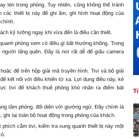
y lén trong phòng. Tuy nhiên, cũng không thể tránh
 các thiết bị này để ghi âm, ghi hình hoạt động của
chính.
ách kỹ lưỡng ngay khi vừa đến là điều cần thiết.
quanh phòng xem có điều gì bất thường không. Trong
ều người lãng quên. Đây là nơi rất dễ để giấu camera
oặc để trên hộp giải mã truyền hình. Tivi và bộ giải
để kết nối với điều khiển từ xa. Lợi dụng điều này, kẻ
ực tivi để khách thuê phòng khó nhận ra điểm bát
T
trung tâm phòng, đối diện với giường ngử. Đây chính là
 ghi lại toàn bộ hoạt động trong phòng của khách.
t phích cắm tivi, kiểm tra xung quanh thiết bị này một
có.