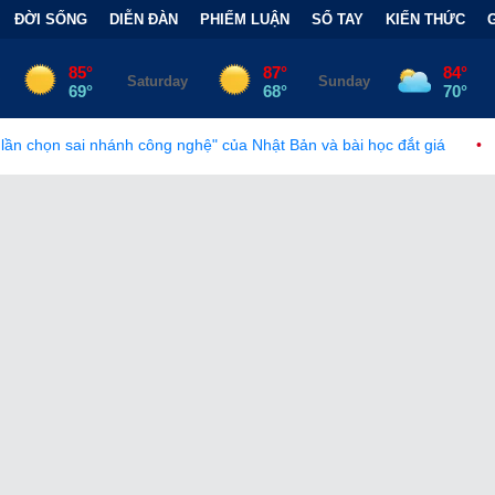
ĐỜI SỐNG
DIỄN ĐÀN
PHIẾM LUẬN
SỔ TAY
KIẾN THỨC
 nghệ" của Nhật Bản và bài học đắt giá
•
Bẫy Tài Chính Đằng Sa