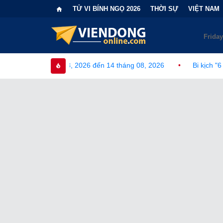
TỬ VI BÍNH NGỌ 2026
THỜI SỰ
VIỆT NAM
026 đến 14 tháng 08, 2026
•
Bi kịch "6 lần chọn sai nhánh công