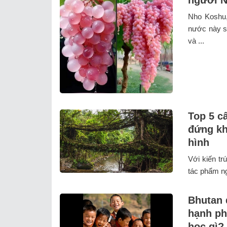
Nho Koshu,
nước này s
và ...
Top 5 c
đứng kh
hình
Với kiến tr
tác phẩm ng
Bhutan 
hạnh ph
học gì?