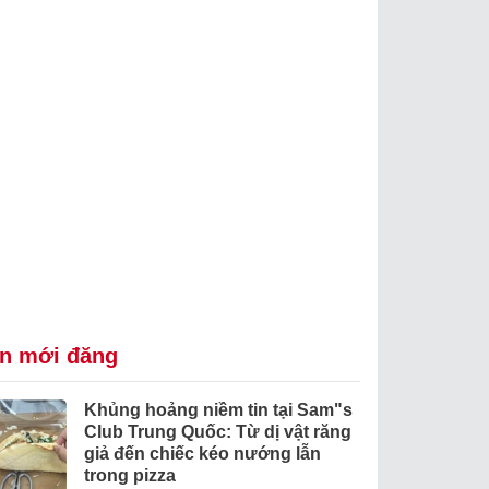
in mới đăng
Khủng hoảng niềm tin tại Sam"s
Club Trung Quốc: Từ dị vật răng
giả đến chiếc kéo nướng lẫn
trong pizza