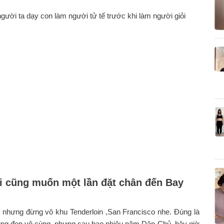
gười ta dạy con làm người tử tế trước khi làm người giỏi
ai cũng muốn một lần đặt chân đến Bay
 nhưng đừng vô khu Tenderloin ,San Francisco nhe. Đúng là
ừng đẹp vô cùng, nhưng sau bao nhiêu năm Dân Chủ, bây giờ