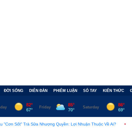
ĐỜI SỐNG
DIỄN ĐÀN
PHIẾM LUẬN
SỔ TAY
KIẾN THỨC
 Nhượng Quyền: Lợi Nhuận Thuộc Về Ai?
•
Châu Âu trước làn s