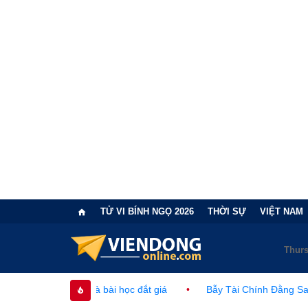
TỬ VI BÍNH NGỌ 2026
THỜI SỰ
VIỆT NAM
à bài học đắt giá
•
Bẫy Tài Chính Đằng Sau "Cơn Sốt" Trà Sữa