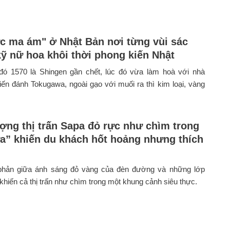
c ma ám" ở Nhật Bản nơi từng vùi sác
kỹ nữ hoa khôi thời phong kiến Nhật
đó 1570 là Shingen gần chết, lúc đó vừa làm hoà với nhà
iến đánh Tokugawa, ngoài gạo với muối ra thì kim loại, vàng
ợng thị trấn Sapa đỏ rực như chìm trong
ửa” khiến du khách hốt hoảng nhưng thích
hản giữa ánh sáng đỏ vàng của đèn đường và những lớp
hiến cả thị trấn như chìm trong một khung cảnh siêu thực.