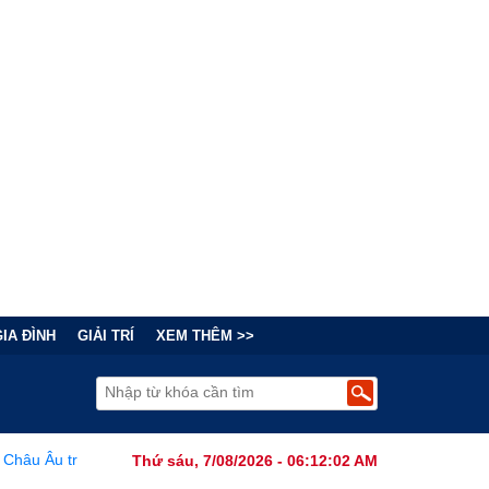
GIA ĐÌNH
GIẢI TRÍ
XEM THÊM >>
óng ngầm: Mạng lưới khủng bố của Iran vươn vòi khắp châu lục
•
Thứ sáu, 7/08/2026 - 06:12:03 AM