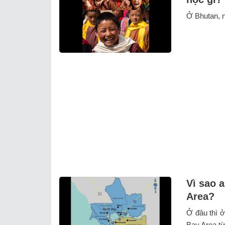
Ở Bhutan, n
Vì sao 
Area?
Ở đâu thì ở
Bay Area t