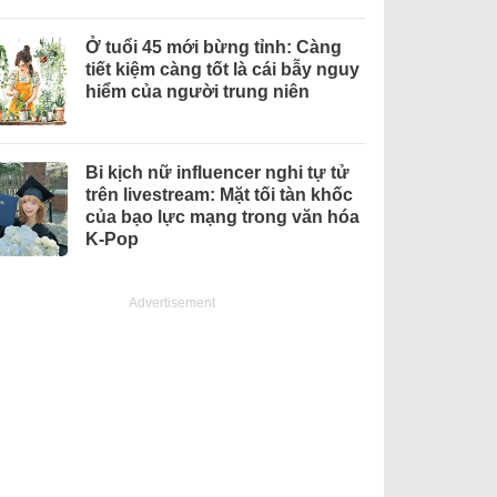
Ở tuổi 45 mới bừng tỉnh: Càng
tiết kiệm càng tốt là cái bẫy nguy
hiểm của người trung niên
Bi kịch nữ influencer nghi tự tử
trên livestream: Mặt tối tàn khốc
của bạo lực mạng trong văn hóa
K-Pop
Advertisement