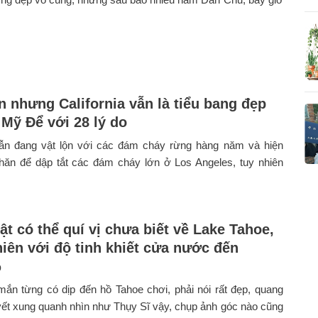
n nhưng California vẫn là tiểu bang đẹp
 Mỹ Để với 28 lý do
 vẫn đang vật lộn với các đám cháy rừng hàng năm và hiện
hăn để dập tắt các đám cháy lớn ở Los Angeles, tuy nhiên
ật có thể quí vị chưa biết về Lake Tahoe,
hiên với độ tinh khiết cửa nước đến
%
ắn từng có dịp đến hồ Tahoe chơi, phải nói rất đẹp, quang
yết xung quanh nhìn như Thụy Sĩ vậy, chụp ảnh góc nào cũng