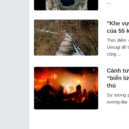
...
"Khe vự
của 55 
Thời điểm 
Uesugi để t
cũng ...
Cảnh tư
“biển l
thú
Sự tương p
sương dày k