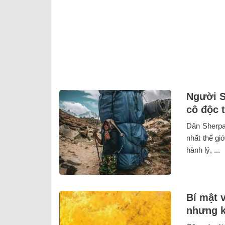
Người S
cô độc 
Dân Sherpa
nhất thế gi
hành lý, ...
Bí mật 
nhưng k