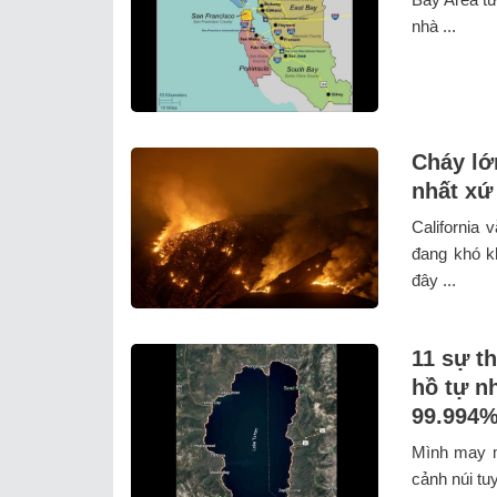
nhà ...
Cháy lớ
nhất xứ
California
đang khó k
đây ...
11 sự th
hồ tự n
99.994
Mình may m
cảnh núi tu