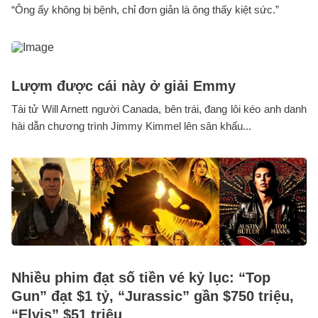
“Ông ấy không bị bệnh, chỉ đơn giản là ông thấy kiệt sức.”
Lượm được cái này ở giải Emmy
Tài tử Will Arnett người Canada, bên trái, đang lôi kéo anh danh
hài dẫn chương trình Jimmy Kimmel lên sân khấu...
Nhiều phim đạt số tiền vé kỷ lục: “Top
Gun” đạt $1 tỷ, “Jurassic” gần $750 triệu,
“Elvis” $51 triệu