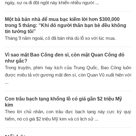
ngày, sự ra đi đột ngột này khiến nhiều người ...
Một bà bán nhà để mua bạc kiếm lời hơn $300,000
trong 5 tháng: “Khi đó người thân bạn bè đều không
tin tưởng tôi”
Tháng 9 năm ngoái, cô đã bán nhà dù lỗ so với lúc mua.
Vì sao mặt Bao Công đen sì, còn mặt Quan Công đỏ
như gấc?
Trong truyện, phim hay kịch của Trung Quốc, Bao Công luôn
được miêu tả với gương mặt đen sì, còn Quan Vũ xuất hiện với
...
Con trâu bạch tạng khổng lồ có giá gần $2 triệu Mỹ
kim
Theo lời chủ nhân, con trâu đực bạch tạng này cực kỳ quý
hiếm, nó có giá $2 triệu Mỹ kim và có lịch sử ...