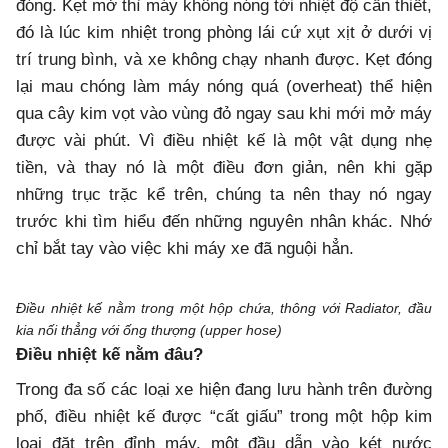
đóng. Kẹt mở thì máy không nóng tới nhiệt độ cần thiết,
đó là lúc kim nhiệt trong phòng lái cứ xụt xịt ở dưới vị
trí trung bình, và xe không chạy nhanh được. Kẹt đóng
lại mau chóng làm máy nóng quá (overheat) thể hiện
qua cây kim vọt vào vùng đỏ ngay sau khi mới mở máy
được vài phút. Vì điều nhiệt kế là một vật dụng nhẹ
tiền, và thay nó là một điều đơn giản, nên khi gặp
những trục trặc kể trên, chúng ta nên thay nó ngay
trước khi tìm hiểu đến những nguyên nhân khác. Nhớ
chỉ bắt tay vào việc khi máy xe đã nguội hẳn.
Điều nhiệt kế nằm trong một hộp chứa, thông với Radiator, đầu
kia nối thẳng với ống thượng (upper hose)
Điều nhiệt kế nằm đâu?
Trong đa số các loại xe hiện đang lưu hành trên đường
phố, điều nhiệt kế được “cất giấu” trong một hộp kim
loại đặt trên đỉnh máy, một đầu dẫn vào két nước