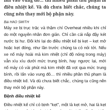
lấn vào vung đỏ… thì nhiều phần thủ phạm là
điều nhiệt kế. Và dù chưa biết chắc, chúng ta
cũng nên thay mới bộ phận này.
Bài HAO SMITH
Máy xe bị trục trặc và thậm chí Overheat nhiều khi chỉ
do một nguyên nhân đơn giản. Chỉ cần cái nắp đậy két
nước bị hư. Đôi khi lại do điều nhiệt kế bị kẹt – kẹt mở
hoặc kẹt đóng, như lần trước chúng ta có nói tới. Nếu
xe nổ máy hoài mà kim nhiệt (chỉ độ nóng trong máy)
vẫn xìu xìu dưới mức trung bình, hay ngược lại, mới
nổ máy có vài phút mà kim nhiệt đã vọt qua mức trung
bình, rồi lấn vào vung đỏ… thì nhiều phần thủ phạm là
điều nhiệt kế. Và dù chưa biết chắc, chúng ta cũng nên
thay mới bộ phận này.
Bệnh điều nhiệt kế
Điều nhiệt kế chỉ có bịnh “kẹt”, một là kẹt mở, hai là kẹt