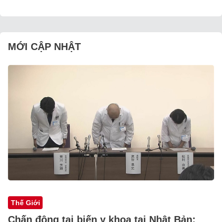
MỚI CẬP NHẬT
Thế Giới
Chấn động tai biến y khoa tại Nhật Bản: