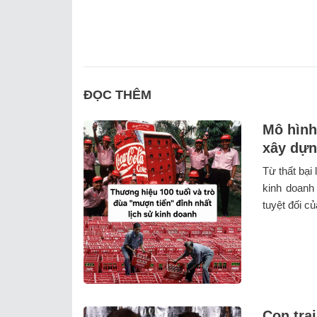
ĐỌC THÊM
Mô hình
xây dựn
Từ thất bạ
kinh doanh
tuyệt đối của
Con tra