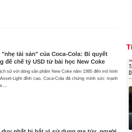
T
 "nhẹ tài sản" của Coca-Cola: Bí quyết
g đế chế tỷ USD từ bài học New Coke
i lịch sử với dòng sản phẩm New Coke năm 1985 đến mô hình
 Asset-Light đỉnh cao, Coca-Cola đã chứng minh sức mạnh
 ...
i duy nhất bị bắt vì sử dụng ma túy, người