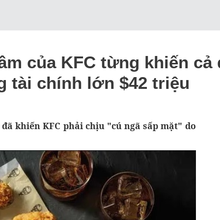
lầm của KFC từng khiến cả 
 tài chính lớn $42 triệu
 đã khiến KFC phải chịu "cú ngã sấp mặt" do