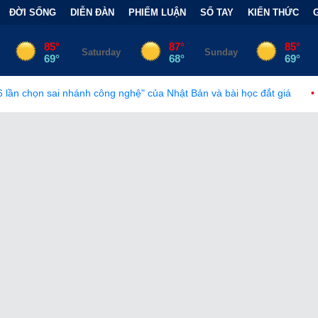
ĐỜI SỐNG
DIỄN ĐÀN
PHIẾM LUẬN
SỔ TAY
KIẾN THỨC
 công nghệ" của Nhật Bản và bài học đắt giá
•
Bẫy Tài Chính Đằn