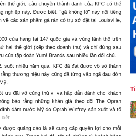
ên thế giới, câu chuyện thành danh của KFC có thể
 nghiệp này. Được biết, "gã khổng lồ" này nổi tiếng
về các sản phẩm gà rán có trụ sở đặt tại Louisville,
00 cửa hàng tại 147 quốc gia và vùng lãnh thổ trên
hứ hai thế giới (xếp theo doanh thu) và chỉ đứng sau
u của tập đoàn Yum! Brands sau nhiều lần đổi chủ.
, suốt nhiều năm qua, KFC đã đạt được vô số thành
iết rằng thương hiệu này cũng đã từng vấp ngã đau đớn
 Mỹ.
T
t ưu đãi vô cùng thú vị và hấp dẫn dành cho khách
hông báo rằng những khán giả theo dõi The Oprah
 đình đám nước Mỹ do Oprah Winfrey sản xuất và tổ
biệt.
ày được quảng cáo là sẽ cung cấp quyền lợi cho mỗi