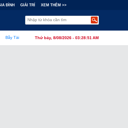
GIA ĐÌNH
GIẢI TRÍ
XEM THÊM >>
g Sau "Cơn Sốt" Trà Sữa Nhượng Quyền: Lợi Nhuận Thuộc Về Ai?
Thứ bảy, 8/08/2026 - 03:28:52 AM