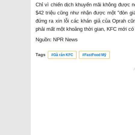
Chỉ vì chiến dịch khuyến mãi không được ng
$42 triệu cũng như nhận được một "đòn gi
đứng ra xin lỗi các khán giả của Oprah 
phải mất một khoảng thời gian, KFC mới có 
Nguồn: NPR News
Tags
#Gà rán KFC
#FastFood Mỹ