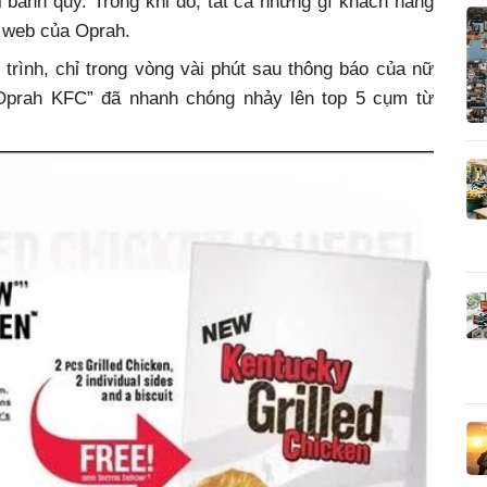
bánh quy. Trong khi đó, tất cả những gì khách hàng
g web của Oprah.
rình, chỉ trong vòng vài phút sau thông báo của nữ
“Oprah KFC” đã nhanh chóng nhảy lên top 5 cụm từ