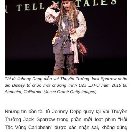
Tài tử Johnny Depp diễn vai Thuyền Trưởng Jack Sparrow nhân
dịp Disney tổ chức một chương trình D23 EXPO năm 2015 tại
Anaheim, California. (Jesse Grant/ Getty Images)
Những tin đồn tài tử Johnny Depp quay lại vai Thuyền
Trưởng Jack Sparrow trong phần mới loạt phim “Hải
Tặc Vùng Caribbean” được xác nhận sai, không đúng