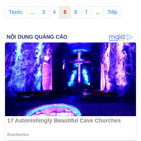
Trước
...
3
4
5
6
7
...
Tiếp