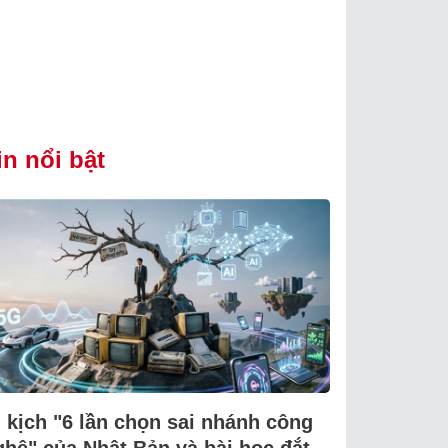
in nổi bật
i kịch "6 lần chọn sai nhánh công