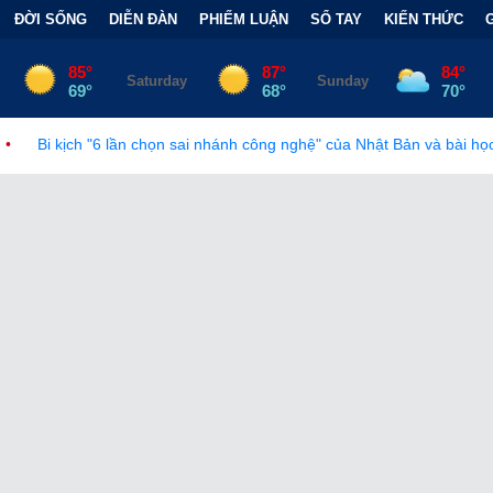
ĐỜI SỐNG
DIỄN ĐÀN
PHIẾM LUẬN
SỔ TAY
KIẾN THỨC
 nhánh công nghệ" của Nhật Bản và bài học đắt giá
•
Bẫy Tài Chí