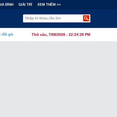
GIA ĐÌNH
GIẢI TRÍ
XEM THÊM >>
nh Đằng Sau "Cơn Sốt" Trà Sữa Nhượng Quyền: Lợi Nhuận Thuộc Về A
Thứ sáu, 7/08/2026 - 22:24:30 PM