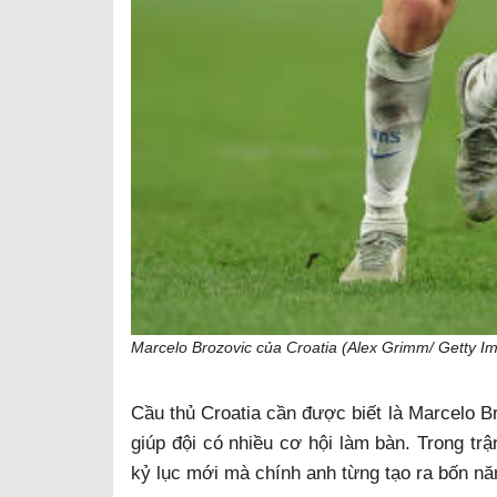
Marcelo Brozovic của Croatia (Alex Grimm/ Getty I
Cầu thủ Croatia cần được biết là Marcelo Br
giúp đội có nhiều cơ hội làm bàn. Trong tr
kỷ lục mới mà chính anh từng tạo ra bốn nă