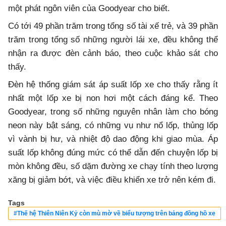
một phát ngôn viên của Goodyear cho biết.
Có tới 49 phần trăm trong tổng số tài xế trẻ, và 39 phần
trăm trong tổng số những người lái xe, đều không thể
nhận ra được đèn cảnh báo, theo cuộc khảo sát cho
thấy.
Đèn hệ thống giám sát áp suất lốp xe cho thấy rằng ít
nhất một lốp xe bị non hơi một cách đáng kể. Theo
Goodyear, trong số những nguyên nhân làm cho bóng
neon này bật sáng, có những vụ như nổ lốp, thủng lốp
vì vành bị hư, và nhiệt độ dao động khi giao mùa. Áp
suất lốp không đúng mức có thể dẫn đến chuyện lốp bị
mòn không đều, số dặm đường xe chạy tính theo lượng
xăng bị giảm bớt, và việc điều khiển xe trở nên kém đi.
Tags
#Thế hệ Thiên Niên Kỷ còn mù mờ về biểu tượng trên bảng đồng hồ xe