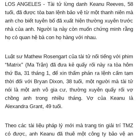
LOS ANGELES - Tài tử lừng danh Keanu Reeves, 58
tuổi, đã được tòa ban lệnh bảo vệ từ một thanh niên mà
anh cho biết tuyên bố đã xuất hiện thường xuyên trước
nhà của anh. Người lạ này còn muốn chứng minh rằng
họ có quan hệ bà con họ hàng với nhau.
Luật sư Mathew Rosengart của tài tử nổi tiếng với phim
“Matrix” (Ma Trận) đã đưa kẻ quấy rối này ra tòa hôm
thứ Ba, 31 tháng 1, để xin thẩm phán ra lệnh cấm tạm
thời đối với Bryan Dixon, 38 tuổi, một người mà tài tử
nói là một anh vô gia cư, thường xuyên quấy rối vợ
chồng anh trong nhiều tháng. Vợ của Keanu là
Alexandra Grant, 49 tuổi.
Theo các tài liệu pháp lý mới mà trang tin giải trí TMZ
có được, anh Keanu đã thuê một công ty bảo vệ an