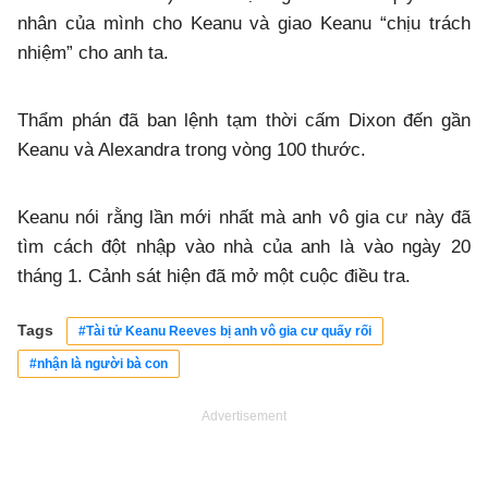
nhân của mình cho Keanu và giao Keanu “chịu trách
nhiệm” cho anh ta.
Thẩm phán đã ban lệnh tạm thời cấm Dixon đến gần
Keanu và Alexandra trong vòng 100 thước.
Keanu nói rằng lần mới nhất mà anh vô gia cư này đã
tìm cách đột nhập vào nhà của anh là vào ngày 20
tháng 1. Cảnh sát hiện đã mở một cuộc điều tra.
Tags
#Tài tử Keanu Reeves bị anh vô gia cư quấy rối
#nhận là người bà con
Advertisement