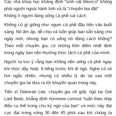
Các nhà khoa học khẳng định "sinh vật Mexico" không
phải người ngoài hành tinh và là "chuyện bịa đặt"
Không ít người đang uống cà phê sai cách
Không có gì giống như ngụm cà phê đầu tiên vào buổi
sáng. Nó ấm áp, dễ chịu và luôn giúp bạn sẵn sàng cho
ngày mới, nhưng bạn có uống nó đúng cách không?
Theo một chuyên gia, có những thời điểm nhất định
trong ngày bạn nên thưởng thức tách cà phê của mình.
Người ta lưu ý rằng bạn không nên uống cà phê ngay
khi thức dậy hoặc 6 tiếng trước khi đi ngủ. Nghe có vẻ
hơi ngẫu nhiên, nhưng có nhiều lý do tại sao một
chuyên gia lại đưa ra lời khuyên quan trọng này.
Tiến sĩ Deborah Lee, chuyên gia về giấc ngủ tại Get
Laid Beds, khẳng định hormone cortisol “tuân theo nhịp
điệu cụ thể trong chu kỳ ngủ của bạn” và mức này đạt
cực đại trong vòng 30 đến 45 phút sau khi chúng ta