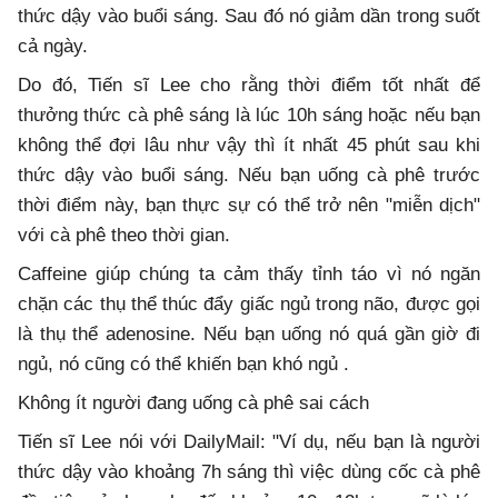
thức dậy vào buổi sáng. Sau đó nó giảm dần trong suốt
cả ngày.
Do đó, Tiến sĩ Lee cho rằng thời điểm tốt nhất để
thưởng thức cà phê sáng là lúc 10h sáng hoặc nếu bạn
không thể đợi lâu như vậy thì ít nhất 45 phút sau khi
thức dậy vào buổi sáng. Nếu bạn uống cà phê trước
thời điểm này, bạn thực sự có thể trở nên "miễn dịch"
với cà phê theo thời gian.
Caffeine giúp chúng ta cảm thấy tỉnh táo vì nó ngăn
chặn các thụ thể thúc đẩy giấc ngủ trong não, được gọi
là thụ thể adenosine. Nếu bạn uống nó quá gần giờ đi
ngủ, nó cũng có thể khiến bạn khó ngủ .
Không ít người đang uống cà phê sai cách
Tiến sĩ Lee nói với DailyMail: "Ví dụ, nếu bạn là người
thức dậy vào khoảng 7h sáng thì việc dùng cốc cà phê