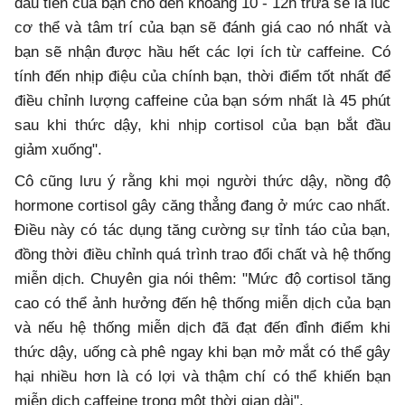
đầu tiên của bạn cho đến khoảng 10 - 12h trưa sẽ là lúc
cơ thể và tâm trí của bạn sẽ đánh giá cao nó nhất và
bạn sẽ nhận được hầu hết các lợi ích từ caffeine. Có
tính đến nhịp điệu của chính bạn, thời điểm tốt nhất để
điều chỉnh lượng caffeine của bạn sớm nhất là 45 phút
sau khi thức dậy, khi nhịp cortisol của bạn bắt đầu
giảm xuống".
Cô cũng lưu ý rằng khi mọi người thức dậy, nồng độ
hormone cortisol gây căng thẳng đang ở mức cao nhất.
Điều này có tác dụng tăng cường sự tỉnh táo của bạn,
đồng thời điều chỉnh quá trình trao đổi chất và hệ thống
miễn dịch. Chuyên gia nói thêm: "Mức độ cortisol tăng
cao có thể ảnh hưởng đến hệ thống miễn dịch của bạn
và nếu hệ thống miễn dịch đã đạt đến đỉnh điểm khi
thức dậy, uống cà phê ngay khi bạn mở mắt có thể gây
hại nhiều hơn là có lợi và thậm chí có thể khiến bạn
miễn dịch caffeine trong một thời gian dài".