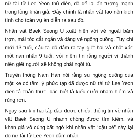
nữ tài tử Lee Yeon thủ diễn, đã để lại ấn tượng mạnh
trong lòng khán giả. Đây chính là nhân vật tạo nên kịch
tính cho toàn vụ án diễn ra sau đó.
Nhân vật Baek Seong U xuất hiện với vẻ ngoài bặm
trợn, mái tóc cắt ngắn và dáng vẻ ngông cuồng. Tuy chỉ
mới 13 tuổi, cậu ta đã dám ra tay giết hại và chặt xác
một nạn nhân 9 tuổi, với niềm tin rằng người vị thành
niên giết người sẽ không phải ngồi tù.
Truyền thông Nam Hàn nói rằng sự ngông cuồng của
một kẻ có tâm lý phức tạp đã được nữ tài tử Lee Yeon
diễn tả chân thực, đặc biệt là kiểu cười nham hiểm và
rùng rợn.
Ngay sau khi hai tập đầu được chiếu, thông tin về nhân
vật Baek Seong U nhanh chóng được tìm kiếm, và
khán giả vô cùng bất ngờ khi nhân vật “cậu bé” này lại
do nữ tài tử Lee Yeon đảm nhận.