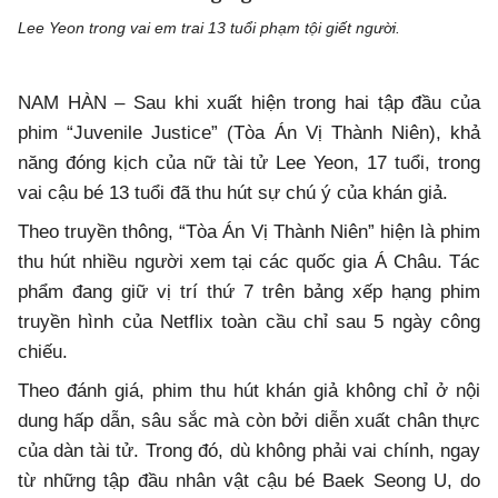
Lee Yeon trong vai em trai 13 tuổi phạm tội giết người.
NAM HÀN – Sau khi xuất hiện trong hai tập đầu của
phim “Juvenile Justice” (Tòa Án Vị Thành Niên), khả
năng đóng kịch của nữ tài tử Lee Yeon, 17 tuổi, trong
vai cậu bé 13 tuổi đã thu hút sự chú ý của khán giả.
Theo truyền thông, “Tòa Án Vị Thành Niên” hiện là phim
thu hút nhiều người xem tại các quốc gia Á Châu. Tác
phẩm đang giữ vị trí thứ 7 trên bảng xếp hạng phim
truyền hình của Netflix toàn cầu chỉ sau 5 ngày công
chiếu.
Theo đánh giá, phim thu hút khán giả không chỉ ở nội
dung hấp dẫn, sâu sắc mà còn bởi diễn xuất chân thực
của dàn tài tử. Trong đó, dù không phải vai chính, ngay
từ những tập đầu nhân vật cậu bé Baek Seong U, do