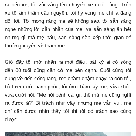
ra bến xe, tôi vội vàng lên chuyến xe cuối cùng. Trên
xe tôi âm thầm cầu nguyện, tôi hy vọng mẹ chỉ là đang
dối tôi. Tôi mong rằng mẹ sẽ không sao, tôi sẵn sàng
nghe những lời cằn nhằn của mẹ, và sẵn sàng ăn hết
những gì mà mẹ nấu, sẵn sàng sắp xếp thời gian để
thường xuyên về thăm mẹ.
Giờ đây tôi mới nhận ra một điều, bất kỳ ai có sống
đến 80 tuổi cũng cần có mẹ bên cạnh. Cuối cùng tôi
cũng về đến cổng làng, mẹ chầm chậm chạy ra đón tôi,
bà tươi cười hạnh phúc, tôi ôm chầm lấy mẹ, vừa khóc
vừa cười nói: “Mẹ nói bệnh cái gì, thế mà mẹ cũng nghĩ
ra được à?” Bị trách như vậy nhưng mẹ vẫn vui, mẹ
chỉ cần được nhìn thấy tôi thì tôi có trách sao cũng
được.