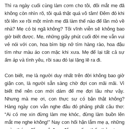
Thì ra ngày cuối cùng làm cơm cho tôi, đôi mắt mẹ đã
không còn nhìn rõ, tôi quả thật quá vô tâm! Đêm đó khi
tôi lên xe rồi một mình mẹ đã làm thế nào để lần mò về
nhà? Mẹ có bị ngã không? Tôi vĩnh viễn sẽ không bao
giờ biết được. Mẹ, những giây phút cuối đời mẹ vẫn vui
vẻ nói với con, hoa bìm bịp nở tím hàng rào, hoa đậu
tím như màu áo con mặc khi xưa. Mẹ để lại tất cả sự
ấm áp và tình yêu, rồi sau đó lại lặng lẽ ra đi.
Con biết, mẹ là người duy nhất trên đời không bao giờ
giận con, là người sẵn sàng chờ đợi con mãi mãi. Vì
biết thế nên con mới dám để mẹ đợi lâu như vậy.
Nhưng mà mẹ ơi, con thực sự có bận thật không?
Hàng ngày con vẫn nghe đâu đó phảng phất câu thơ:
“Ai có mẹ xin đừng làm mẹ khóc, đừng làm buồn lên
mắt mẹ nghe không!” Nay con hối hận lắm mẹ ạ, những