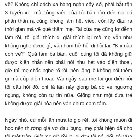
về? Không chỉ cách xa hàng ngàn cây số, phải bắt tận
3 tuyến xe, mà công việc của tôi bận rộn đến nỗi có
phân thân ra cũng không làm hết việc, còn lấy đâu ra
thời gian mà về quê thăm mẹ. Tai của mẹ cũng lơ đễnh
lắm rồi, tôi giải thích đi giải thích lại mà mẹ vẫn như
không nghe được gì, vẫn hăm hở hỏi đi hỏi lại: “Khi nào
con về?” Quá tam ba bận, cuối cùng tôi đã không giữ
được kiên nhẫn nên phải nói như hét vào điện thoại,
giờ thì mẹ chắc nghe rõ rồi, nên lặng lẽ không nói thêm
gì mà cúp điện thoại. Vài ngày sau mẹ lại gọi điện hỏi
tôi câu hỏi đó, chỉ là lần này giọng bà có vẻ ngượng
ngùng, không còn tự tin nữa. Giống như một đứa trẻ
không được giải hòa nên vẫn chưa cam tâm.
Ngày nhỏ, cứ mỗi lần mưa to gió rét, tôi không muốn đi
học nên thường giả vờ đau bụng, mẹ phát hiện đã cho
tôi một trận. Giờ mẹ già rồi lại đi dạy tôi nói dối, tôi vừa