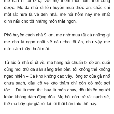
mẹ năn nỉ tôi ở lại với mẹ thêm một hôm thôi cũng
được. Mẹ đã nhờ dì lên huyện mua thức ăn, chắc chỉ
một lát nữa là về đến nhà, mẹ nói hôm nay mẹ nhất
định nấu cho tôi những món thật ngon.
Phố huyện cách nhà 9 km, mẹ nhờ mua tất cả những gì
mẹ cho là ngon nhất về nấu cho tôi ăn, như vậy mẹ
mới cảm thấy thoải mái...
Từ lúc ở nhà dì út về, mẹ hăng hái chuẩn bị đồ ăn, cuối
cùng mọi thứ đã sẵn sàng trên bàn, tôi không thể không
ngạc nhiên – Cá kho không cạo vảy, lông tơ của gà nhổ
chưa sạch, đậu cô ve xào thậm chí còn có một sợi
tóc… Dù là món thịt hay là món chay, đều khiến người
khác không dám động đũa. Mẹ hồi còn trẻ rất sạch sẽ,
thế mà bây giờ già rồi lại lôi thôi bẩn thỉu thế này.