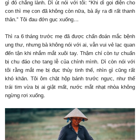
gì đó chẳng lành. Dì út nói với tôi: “Khi dì gọi điện cho
con thì mẹ con đã không còn nữa, bà ấy ra đi rất thanh
thản.” Tôi đau đớn gục xuống…
Thì ra 6 tháng trước mẹ đã được chẩn đoán mắc bệnh
ung thư, nhưng bà không nói với ai, vẫn vui vẻ lạc quan
đến tận khi nhắm mắt xuôi tay. Thậm chí còn tự chuẩn
bị chu đáo cho tang lễ của chính mình. Dì còn nói với
tôi rằng mắt mẹ bị đục thủy tinh thể, nhìn gì cũng rất
khó khăn. Tôi ôm chặt hộp bánh trước ngực, như thể
trái tim vừa bị ai giật mất, nước mắt nhạt nhòa không
ngừng rơi xuống.