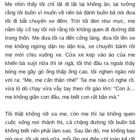
Mẹ nhìn thấy tôi chỉ lật đi lật lại không ăn, lại tưởng
rằng tôi buồn vì muốn về nên bà đành buồn bã nói đưa
tôi đi bắt chuyến xe đêm. Trời tối đen như mực, mẹ
nắm lấy cổ tay tôi nói rằng tôi không quen đi đường đất
trong thôn. Mẹ đưa tôi ra đến cổng làng, đưa tôi lên xe
mẹ không ngừng dặn nọ dặn kia, xe chuyển bánh rồi
mẹ mới chịu xuống xe. Cửa xe kẹp vào áo của mẹ
khiến bà suýt nữa thì té ngã, tôi thò đầu ra ngoài thấy
bóng mẹ gầy gò ống thấp ống cao, tôi nghẹn ngào nói
với ra: “Mẹ, mẹ cẩn thận nhé!” Tai mẹ nào có nghe rõ,
vừa lò dò chạy vừa vẫy tay theo rồi gào lớn: “Con à…
mẹ không giận con đâu, mẹ biết con rất bận mà.”
Tôi thật không nỡ xa mẹ, còn mẹ thì lại không quen
cuộc sống nơi thành thị, cả chặng đường tôi buồn bã
không biết nên phải làm sao. Sau lần đó, mẹ không bao
giờ giục tôi về nhà nữa, mỗi lần gọi điện chỉ toàn kể rất