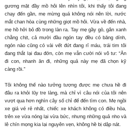
gương mặt đầy mồ hôi lên nhìn tôi, khi thấy tôi đang
chạy đến gần, mẹ mừng quá không nói nên lời, nước
mắt chan hòa cùng những giọt mồ hôi. Vừa về đến nhà,
mẹ hồ hởi bỏ đồ trong làn ra. Tay mẹ gầy gò, gân xanh
chằng chịt, cả mười đầu ngón tay đều có băng dính,
ngón nào cũng có vài vết đứt đang rỉ máu, trái tim tôi
đang thắt lại đau đớn, còn mẹ vẫn cười nói vô tư: “Ăn
đi con, nhanh ăn đi, những quả này mẹ đã chọn kỹ
càng rồi.”
Tôi không thể nào tưởng tượng được mẹ chưa hề đi
đâu ra khỏi lũy tre làng, mà chỉ vì câu nói của tôi nên
vượt qua hơn nghìn cây số chỉ để đến tìm con. Mẹ ngồi
xe giá vé rẻ nhất, chiếc xe khách không có điều hòa,
trên xe vừa nóng lại vừa bức, nhưng những quả nho và
lê chín mọng kia lại nguyên vẹn, không hề bị dập nát.