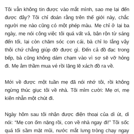
Tôi vẫn không tin được vào mắt mình, sao mẹ lại đến
được đây? Tôi chỉ đoán rằng trên thế giới này, chắc
người mẹ nào cũng có một phép màu. Mẹ chỉ ở lại ba
ngày, mẹ nói công việc tôi quá vất vả, bận rộn từ sáng
đến tối, lại còn chăm sóc con cái, bà chỉ lo lắng vậy
thôi chứ chẳng giúp đỡ được gì. Đến cả đồ đạc trong
bếp, bà cũng không dám chạm vào vì sợ sẽ vỡ hỏng
đi. Mẹ âm thầm mua vé rồi lặng lẽ xách đồ ra về.
Mới về được một tuần mẹ đã nói nhớ tôi, rồi không
ngừng thúc giục tôi về nhà. Tôi mỉm cười: Mẹ ơi, mẹ
kiên nhẫn một chút đi.
Ngày hôm sau tôi nhận được điện thoại của dì út, dì
nói: “Mẹ con ốm nặng rồi, con về nhà ngay đi!” Tôi sốc
quá tối sầm mặt mũi, nước mắt lưng tròng chạy ngay