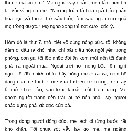
thì có mà ăn ốm.” Mẹ nghe vậy chắc buồn lắm nên tôi
lại vội vàng dỗ mẹ: “Nhưng toàn là hoa quả bón phân
hóa học và thuốc trừ sâu thôi, làm sao ngon như quả
mẹ trồng được.” Mẹ nghe xong thì bật cười đắc ý.
Hôm đó là thứ 7, thời tiết vô cùng nóng bức, tôi không
dám đi đâu ra khỏi nhà, chỉ bật điều hòa ngồi yên trong
phòng, con gái tôi lẽo nhẽo đòi ăn kem mút nên tôi đành
phải ra ngoài mua. Ngoài trời hơi nóng bốc lên nghi
ngút, tôi đột nhiên nhìn thấy bóng mẹ ở xa xa, nhìn bộ
dạng của mẹ tôi biết mẹ vừa từ trên xe xuống, trên tay
là một chiếc làn, sau lưng khoác một bịch nặng. Mẹ
khom người tránh bên trái lại né bên phải, sợ người
khác đụng phải đồ đạc của bà.
Trong dòng người đông đúc, mẹ lách đi từng bước rất
khó khăn. Tôi chua sót vẫy tay gọi mẹ, mẹ ngẩng