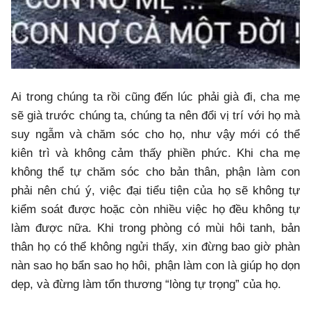
Ai trong chúng ta rồi cũng đến lúc phải già đi, cha mẹ
sẽ già trước chúng ta, chúng ta nên đổi vị trí với họ mà
suy ngẫm và chăm sóc cho họ, như vậy mới có thể
kiên trì và không cảm thấy phiền phức. Khi cha mẹ
không thể tự chăm sóc cho bản thân, phận làm con
phải nên chú ý, việc đại tiểu tiện của họ sẽ không tự
kiểm soát được hoặc còn nhiều việc họ đều không tự
làm được nữa. Khi trong phòng có mùi hôi tanh, bản
thân họ có thể không ngửi thấy, xin đừng bao giờ phàn
nàn sao họ bẩn sao họ hôi, phận làm con là giúp họ dọn
dẹp, và đừng làm tổn thương “lòng tự trọng” của họ.