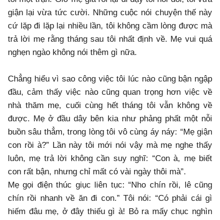
giận lại vừa tức cười. Những cuộc nói chuyện thế này
cứ lặp đi lặp lại nhiều lần, tôi không cầm lòng được mà
trả lời mẹ rằng tháng sau tôi nhất định về. Mẹ vui quá
nghẹn ngào không nói thêm gì nữa.
Chẳng hiểu vì sao công việc tôi lúc nào cũng bận ngập
đầu, cảm thấy việc nào cũng quan trọng hơn việc về
nhà thăm mẹ, cuối cùng hết tháng tôi vẫn không về
được. Mẹ ở đầu dây bên kia như phảng phất một nỗi
buồn sâu thẳm, trong lòng tôi vô cùng áy náy: “Mẹ giận
con rồi à?” Lần này tôi mới nói vậy mà mẹ nghe thấy
luôn, mẹ trả lời không cần suy nghĩ: “Con à, mẹ biết
con rất bận, nhưng chỉ mất có vài ngày thôi mà”.
Mẹ gọi điện thúc giục liên tục: “Nho chín rồi, lê cũng
chín rồi nhanh về ăn đi con.” Tôi nói: “Có phải cái gì
hiếm đâu mẹ, ở đây thiếu gì à! Bỏ ra mấy chục nghìn