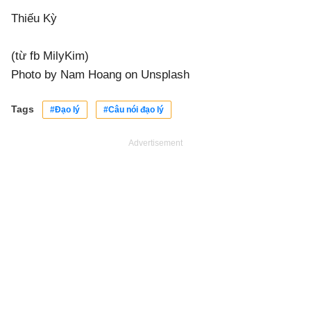
Thiếu Kỳ
(từ fb MilyKim)
Photo by
Nam Hoang
on
Unsplash
Tags
#Đạo lý
#Câu nói đạo lý
Advertisement