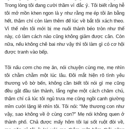
Trong lòng tôi đang cười thầm vì đắc ý. Tôi biết rằng hễ
tôi mở mồn khen ngon là y như rằng mẹ ép tôi ăn bằng
hết, thậm chí còn làm thêm để lúc về bắt tôi xách theo.
Vì thế nên tôi mới bị mẹ nuôi thành béo tròn như thế
này, có làm cách nào cũng không giảm được cân. Còn
nữa, nếu không chê bai như vậy thì tôi làm gì có cơ hội
được tranh vào bếp.
Tôi nấu cơm cho mẹ ăn, nói chuyện cùng mẹ, mẹ nhìn
tôi chằm chằm một lúc lâu. Đôi mắt hiện rõ tình yêu
thương vô bờ bến, không cần biết tôi nói gì mẹ cũng
đều gật đầu tán thành, lắng nghe một cách chăm chú,
thậm chí cả lúc tôi ngủ trưa mẹ cũng ngồi cạnh giường
mỉm cười lặng lẽ nhìn tôi. Tôi nói: “Mẹ thương con như
vậy, sao không về ở cùng con?” Mẹ nói không quen ở
thành phố. Chả được mấy hôm tôi lại sốt ruột đòi về,