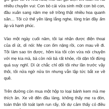
nhiều chuyện vui: Con bò cái vừa sinh một con bò con,
đầu xuân sang năm mẹ sẽ trồng thật nhiều hoa quanh
sân… Tôi cứ thế yên lặng lắng nghe, lòng tràn đầy ấm
áp và hạnh phúc.
Vào một ngày cuối năm, tôi lại nhận được điện thoại
của dì út, dì nói: Mẹ con ốm nặng rồi, con mau về đi.
Tôi làm sao tin được, hôm kia tôi còn vừa nói chuyện
với mẹ kia mà, bà còn nói bà rất khỏe, rồi dặn tôi đừng
quá suy nghĩ. Dì út chắc chỉ dối tôi như lần trước vậy
thôi, tôi nửa ngờ nửa tin nhưng vẫn lập tức bắt xe về
quê.
Trên đường còn mua một hộp to loại bánh kem mà mẹ
thích ăn. Xe về đến đầu làng, không thấy mẹ ra đón,
toàn thân tôi toát lạnh run rẩy, tôi dự cảm thấy có điều