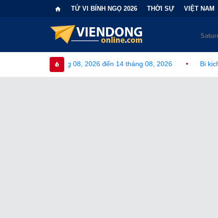
TỬ VI BÍNH NGỌ 2026
THỜI SỰ
VIỆT NAM
g 08, 2026 đến 14 tháng 08, 2026
•
Bi kịch "6 lần chọn sai nhá