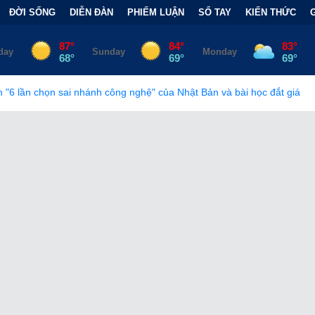
ĐỜI SỐNG
DIỄN ĐÀN
PHIẾM LUẬN
SỔ TAY
KIẾN THỨC
nh công nghệ" của Nhật Bản và bài học đắt giá
•
Bẫy Tài Chính 