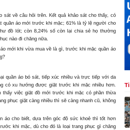
 sát về câu hỏi trên. Kết quả khảo sát cho thấy, có
ặt quần áo mới trước khi mặc; 61% là tỷ lệ người cho
hư đồ lót; còn 8,24% số còn lại chia sẻ họ thường
 phục nào đi chăng nữa.
 áo mới khi vừa mua về là gì, trước khi mặc quần áo
ng?
i quần áo bó sát, tiếp xúc nhiều và trực tiếp với da
T
ng có xu hướng được giặt trước khi mặc nhiều hơn.
 thấy việc giặt đồ mới trước khi mặc có phần thừa
ang phục giặt càng nhiều thì sẽ càng nhanh cũ, không
 áo cho biết, dựa trên góc độ sức khoẻ thì tốt hơn
rước khi mặc, dù cho đó là loại trang phục gì chăng