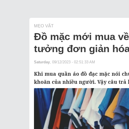
MẸO VẶT
Đồ mặc mới mua về 
tưởng đơn giản hóa
Saturday
, 09/12/2023 - 02:51:33 AM
Khi mua quần áo đồ đạc mặc nói chu
khoăn của nhiều người. Vậy câu trả l