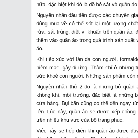
nữa, đặc biệt khi đó là đồ bó sát và quần áo
Nguyên nhân đầu tiên được các chuyên gia 
dùng mua về có thể sót lại một lượng chấ
rửa, sát trùng, diệt vi khuẩn trên quần áo
thêm vào quần áo trong quá trình sản xuất
áo.
Khi tiếp xúc với làn da con người, formald
niêm mạc, gây dị ứng. Thậm chí ở những t
sức khoẻ con người. Những sản phẩm còn ch
Nguyên nhân thứ 2 đó là những bộ quần 
không khí, môi trường, đặc biệt là những b
cửa hàng. Bụi bẩn cũng có thể đến ngay t
lớn. Lúc này, quần áo sẽ được xếp chồng l
trên nhiều khu vực của bộ trang phục.
Việc này sẽ tiếp diễn khi quần áo được đ