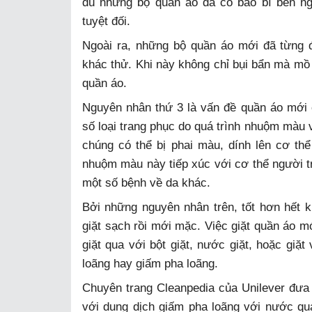
dù những bộ quần áo đã có bao bì bên n
tuyệt đối.
Ngoài ra, những bộ quần áo mới đã từng 
khác thử. Khi này không chỉ bụi bẩn mà mồ 
quần áo.
Nguyên nhân thứ 3 là vấn đề quần áo mới c
số loại trang phục do quá trình nhuộm màu v
chúng có thể bị phai màu, dính lên cơ thể
nhuộm màu này tiếp xúc với cơ thể người tr
một số bệnh về da khác.
Bởi những nguyên nhân trên, tốt hơn hết
giặt sạch rồi mới mặc. Việc giặt quần áo 
giặt qua với bột giặt, nước giặt, hoặc giặ
loãng hay giấm pha loãng.
Chuyên trang Cleanpedia của Unilever đưa 
với dung dịch giấm pha loãng với nước qu