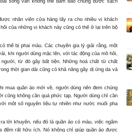
goài song vẫn không thể đảm bảo chúng được sạch
được nhân viên cửa hàng lấy ra cho nhiều vị khách
hôi của những vị khách này cũng có thể ở lại trên bộ
ó thể bị phai màu. Các chuyên gia lý giải rằng, một
ải, khi người dùng mặc lên, với tác động của mồ hôi,
 người, từ đó gây bất tiện. Những hoá chất từ chất
ong thời gian dài cũng có khả năng gây dị ứng da và
 khi mua quần áo mới về, người dùng nên đem chúng
mới cũng không cần quá phức tạp. Người dùng chỉ cần
t với một số nguyên liệu tự nhiên như nước muối pha
ra lời khuyên, nếu đó là quần áo có màu, việc ngâm
a đêm rất hữu ích. Nó không chỉ giúp quần áo được