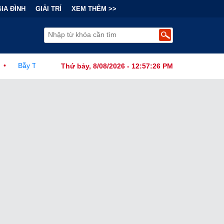
GIA ĐÌNH
GIẢI TRÍ
XEM THÊM >>
Đằng Sau "Cơn Sốt" Trà Sữa Nhượng Quyền: Lợi Nhuận Thuộc Về Ai?
Thứ bảy, 8/08/2026 - 12:57:27 PM