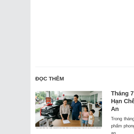
ĐỌC THÊM
Tháng 7
Hạn Chế
An
Trong thán
phẩm phong
an. ...