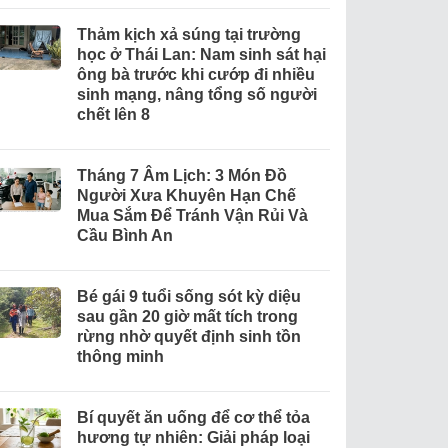
Thảm kịch xả súng tại trường
học ở Thái Lan: Nam sinh sát hại
ông bà trước khi cướp đi nhiều
sinh mạng, nâng tổng số người
chết lên 8
Tháng 7 Âm Lịch: 3 Món Đồ
Người Xưa Khuyên Hạn Chế
Mua Sắm Để Tránh Vận Rủi Và
Cầu Bình An
Bé gái 9 tuổi sống sót kỳ diệu
sau gần 20 giờ mất tích trong
rừng nhờ quyết định sinh tồn
thông minh
Bí quyết ăn uống để cơ thể tỏa
hương tự nhiên: Giải pháp loại