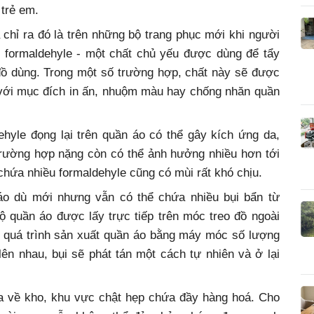
 trẻ em.
chỉ ra đó là trên những bộ trang phục mới khi người
t formaldehyle - một chất chủ yếu được dùng để tẩy
, đồ dùng. Trong một số trường hợp, chất này sẽ được
 với mục đích in ấn, nhuộm màu hay chống nhăn quần
ehyle đọng lại trên quần áo có thể gây kích ứng da,
rường hợp nặng còn có thể ảnh hưởng nhiều hơn tới
ứa nhiều formaldehyle cũng có mùi rất khó chịu.
áo dù mới nhưng vẫn có thể chứa nhiều bụi bẩn từ
ộ quần áo được lấy trực tiếp trên móc treo đồ ngoài
ừ quá trình sản xuất quần áo bằng máy móc số lượng
ên nhau, bụi sẽ phát tán một cách tự nhiên và ở lại
ưa về kho, khu vực chật hẹp chứa đầy hàng hoá. Cho