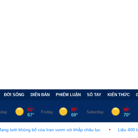
ĐỜI SỐNG
DIỄN ĐÀN
PHIẾM LUẬN
SỔ TAY
KIẾN THỨC
ố của Iran vươn vòi khắp châu lục
•
Liệu 400 lá phiếu của ngườ