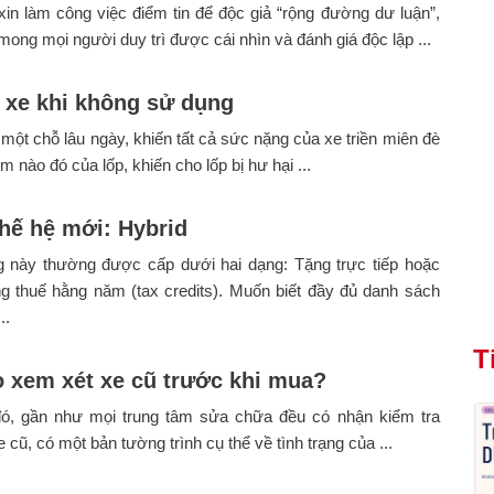
in làm công việc điểm tin để độc giả “rộng đường dư luận”,
ong mọi người duy trì được cái nhìn và đánh giá độc lập ...
 xe khi không sử dụng
một chỗ lâu ngày, khiến tất cả sức nặng của xe triền miên đè
m nào đó của lốp, khiến cho lốp bị hư hại ...
thế hệ mới: Hybrid
g này thường được cấp dưới hai dạng: Tặng trực tiếp hoặc
g thuế hằng năm (tax credits). Muốn biết đầy đủ danh sách
..
T
 xem xét xe cũ trước khi mua?
ó, gần như mọi trung tâm sửa chữa đều có nhận kiểm tra
cũ, có một bản tường trình cụ thể về tình trạng của ...