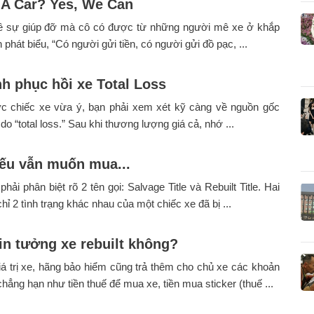
 A Car? Yes, We Can
ề sự giúp đỡ mà cô có được từ những người mê xe ở khắp
 phát biểu, “Có người gửi tiền, có người gửi đồ pạc, ...
nh phục hồi xe Total Loss
c chiếc xe vừa ý, bạn phải xem xét kỹ càng về nguồn gốc
 do “total loss.” Sau khi thương lượng giá cả, nhớ ...
Nếu vẫn muốn mua...
phải phân biệt rõ 2 tên gọi: Salvage Title và Rebuilt Title. Hai
hỉ 2 tình trạng khác nhau của một chiếc xe đã bị ...
tin tưởng xe rebuilt không?
á trị xe, hãng bảo hiểm cũng trả thêm cho chủ xe các khoản
chẳng hạn như tiền thuế để mua xe, tiền mua sticker (thuế ...