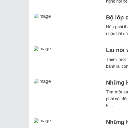
nghe nói xe 
Bộ lốp 
Nếu phải th
nhận bất cứ
Lại nói 
Thêm một v
bánh lại còn
Những ki
Tìm một sả
phải nói đế
5 ...
Những K