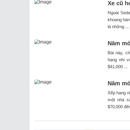
Xe cũ h
Ngoài Seda
khoang hành
là những ...
Năm mới
Bài này, c
hạng nhì v
$41,000 ...
Năm mới
Xếp hạng nh
một nhà sả
$70,000 đến 