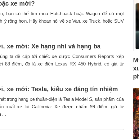
oặc xe mới?
n, bạn có thể tìm mua Hatchback hoặc Wagon để có một
 lý rộng hơn. Hãy khoan nói về xe Van, xe Truck, hoặc SUV
, xe mới: Xe hạng nhì và hạng ba
húng ta đề cập tới chiếc xe được Consumers Reports xếp
Mỹ
ới 88 điểm, đó là xe điện Lexus RX 450 Hybrid, có giá từ
x
p
, xe mới: Tesla, kiểu xe đáng tín nhiệm
ất trong hạng xe thuần-điện là Tesla Model S, sản phẩm của
n xuất xe tại California: Xe được chấm 99 điểm, giá từ
...