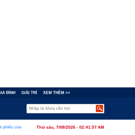
GIA ĐÌNH
GIẢI TRÍ
XEM THÊM >>
i phi công dân có làm thay đổi cục diện bầu cử Mỹ?
•
Báo Cáo 
Thứ sáu, 7/08/2026 - 02:41:58 AM