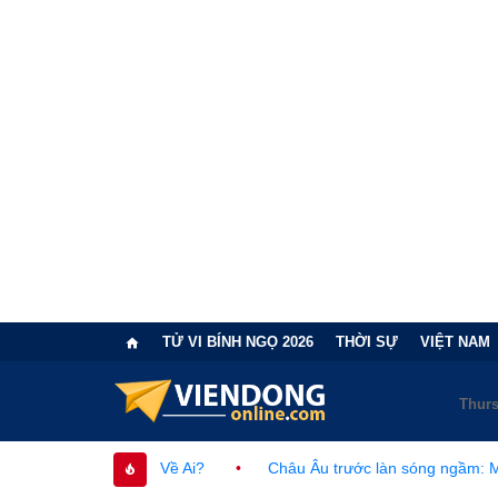
TỬ VI BÍNH NGỌ 2026
THỜI SỰ
VIỆT NAM
huộc Về Ai?
•
Châu Âu trước làn sóng ngầm: Mạng lưới khủng b