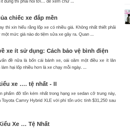
ít dùng thì phải hỏi tới… để xem chữ ...
của chiếc xe đắp mền
ay thì xin hiểu rằng lốp xe có nhiều giá. Không nhất thiết phải
 một mức giá nào do tiệm sửa xe gây ra. Quan ...
về xe ít sử dụng: Cách bảo vệ bình điện
ấn đề nữa là bốn cái bánh xe, oái oăm một điều xe ít lăn
 làm hại lốp nhiều hơn là xe chạy mỗi ngày. ...
ểu xe …. tệ nhất - II
n phẩm đỡ tốn kém nhất trong hạng xe sedan cỡ trung này,
n Toyota Camry Hybrid XLE với phí tổn ước tính $31,250 sau
iểu Xe … Tệ Nhất