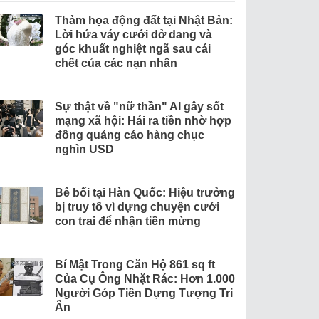
Thảm họa động đất tại Nhật Bản:
Lời hứa váy cưới dở dang và
góc khuất nghiệt ngã sau cái
chết của các nạn nhân
Sự thật về "nữ thần" AI gây sốt
mạng xã hội: Hái ra tiền nhờ hợp
đồng quảng cáo hàng chục
nghìn USD
Bê bối tại Hàn Quốc: Hiệu trưởng
bị truy tố vì dựng chuyện cưới
con trai để nhận tiền mừng
Bí Mật Trong Căn Hộ 861 sq ft
Của Cụ Ông Nhặt Rác: Hơn 1.000
Người Góp Tiền Dựng Tượng Tri
Ân