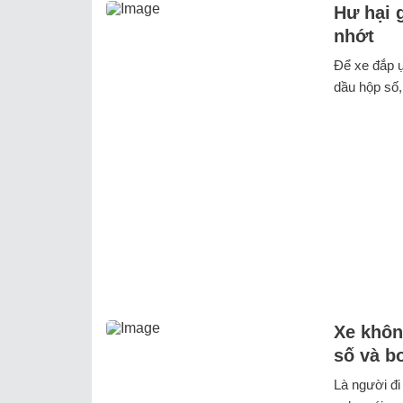
Hư hại 
nhớt
Để xe đắp ụ
dầu hộp số,
Xe khôn
số và b
Là người đi