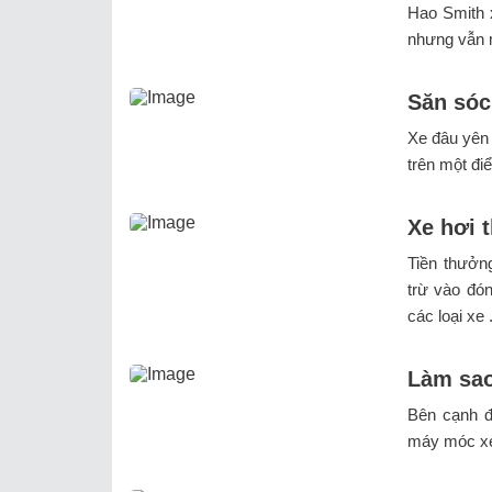
Hao Smith x
nhưng vẫn m
Săn sóc
Xe đâu yên 
trên một điể
Xe hơi 
Tiền thưởn
trừ vào đón
các loại xe .
Làm sao
Bên cạnh đ
máy móc xe 