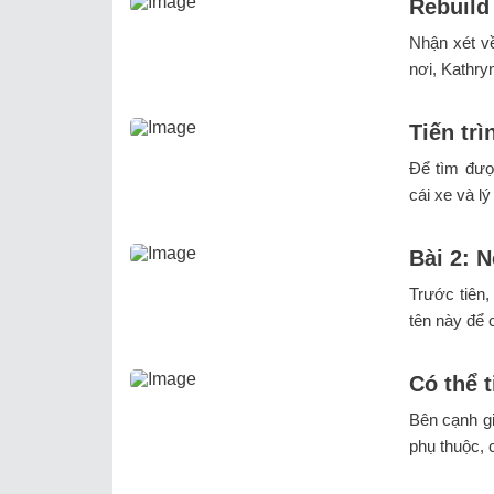
Rebuild
Nhận xét v
nơi, Kathryn
Tiến trì
Để tìm đượ
cái xe và lý
Bài 2: 
Trước tiên, 
tên này để c
Có thể 
Bên cạnh gi
phụ thuộc, 