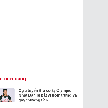
in mới đăng
Cựu tuyển thủ cử tạ Olympic
Nhật Bản bị bắt vì trộm trứng và
gây thương tích