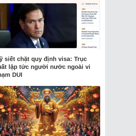
 siết chặt quy định visa: Trục
uất lập tức người nước ngoài vi
hạm DUI