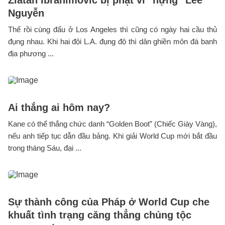
Zlatan Ibrahimovic bị phạt vì "nựng" Lee
Nguyễn
Thế rồi cùng đấu ở Los Angeles thì cũng có ngày hai cầu thủ
đụng nhau. Khi hai đội L.A. đụng độ thì dân ghiền môn đá banh
địa phương ...
Ai thắng ai hôm nay?
Kane có thể thắng chức danh “Golden Boot” (Chiếc Giày Vàng),
nếu anh tiếp tục dẫn đầu bảng. Khi giải World Cup mới bắt đầu
trong tháng Sáu, đại ...
Sự thành công của Pháp ở World Cup che
khuất tình trạng căng thẳng chủng tộc