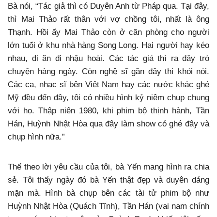
Bà nói, “Tác giả thì có Duyên Anh từ Pháp qua. Tại đây,
thì Mai Thảo rất thân với vợ chồng tôi, nhất là ông
Thạnh. Hồi ấy Mai Thảo còn ở căn phòng cho người
lớn tuổi ở khu nhà hàng Song Long. Hai người hay kéo
nhau, đi ăn đi nhậu hoài. Các tác giả thì ra đây trò
chuyện hàng ngày. Còn nghệ sĩ gần đây thì khỏi nói.
Các ca, nhạc sĩ bên Việt Nam hay các nước khác ghé
Mỹ đều đến đây, tôi có nhiều hình kỷ niệm chụp chung
với họ. Thập niên 1980, khi phim bộ thịnh hành, Tần
Hán, Huỳnh Nhật Hòa qua đây làm show có ghé đây và
chụp hình nữa.”
Thể theo lời yêu cầu của tôi, bà Yến mang hình ra chia
sẻ. Tôi thấy ngày đó bà Yến thật đẹp và duyên dáng
mặn mà. Hình bà chụp bên các tài tử phim bộ như
Huỳnh Nhật Hòa (Quách Tĩnh), Tần Hán (vai nam chính