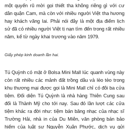
một quyến rũ mời gọi thiết tha không riêng gì với cư
dân quận Cam, mà còn với nhiều người Việt tha hương
hay khách vãng lai. Phải nói đây là một địa điểm lịch
sử đã có nhiều người Việt tị nạn tìm đến trong rất nhiều
năm, kể từ ngày khai trương vào năm 1979.
Giấy phép kinh doanh lần hai.
Tú Quỳnh có mặt ở Bolsa Mini Mall lúc quanh vùng này
còn rất nhiều các mảnh đất trồng dâu và lèo tèo trong
khu thương mại được gọi là Mini Mall chỉ có đôi ba cửa
tiệm. Đối diện Tú Quỳnh là nhà hàng Thiên Cung sau
đổi là Thành Mỹ cho tới nay. Sau đó lần lượt các cửa
tiệm khác ra đời như: tiệm bán băng nhạc của nhạc sĩ
Trường Hải, nhà in của Du Miên, văn phòng bán bảo
hiểm của luật sư Nguyễn Xuân Phước, dịch vụ gửi