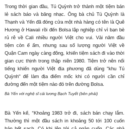
Trong thời gian đầu, Tú Quỳnh trở thành một tiệm bán
lẻ sách báo và băng nhạc. Ông bà chủ Tú Quỳnh là
Thạnh và Yến đã đóng cửa một nhà hàng có tên là Quê
Hương ở Hawaii rồi đến Bolsa lập nghiệp chỉ vì bạn bè
rủ rê về Cali nhiều người Việt cho vui. Vài năm đầu
tiệm còn ế ẩm, nhưng sau số lượng người Việt về
Quận Cam ngày càng đông, khiến tiệm sách đi vào thời
gian cực thịnh trong thập niên 1980. Tiệm trở nên nổi
tiếng khiến người Việt địa phương đã dùng "khu Tú
Quỳnh" để làm địa điểm mốc khi có người cần chỉ
đường đến một tiệm nào đó trên đường Bolsa.
Bà Yến với nghệ sĩ cải lương Bạch Tuyết (bên phải)
Bà Yến kể, “Khoảng 1983 trở đi, sách bán chạy lắm.
Thường thì một đầu sách in khoảng 50 tới 100 cuốn
bán hết sạch. Có khi lên tới cả ngàn cuốn. Các nhà