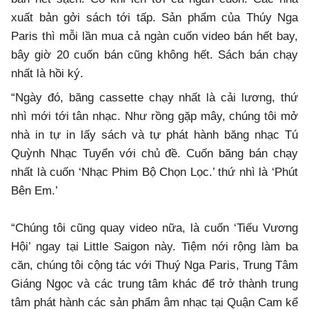
xuất bản gởi sách tới tấp. Sản phẩm của Thúy Nga
Paris thì mỗi lần mua cả ngàn cuốn video bán hết bay,
bây giờ 20 cuốn bán cũng không hết. Sách bán chạy
nhất là hồi ký.
“Ngày đó, băng cassette chạy nhất là cải lương, thứ
nhì mới tới tân nhạc. Như rồng gặp mây, chúng tôi mở
nhà in tự in lấy sách và tự phát hành băng nhạc Tú
Quỳnh Nhạc Tuyển với chủ đề. Cuốn băng bán chạy
nhất là cuốn ‘Nhạc Phim Bộ Chọn Lọc.’ thứ nhì là ‘Phút
Bên Em.’
“Chúng tôi cũng quay video nữa, là cuốn ‘Tiếu Vương
Hội’ ngay tại Little Saigon này. Tiệm nới rộng làm ba
căn, chúng tôi cộng tác với Thuý Nga Paris, Trung Tâm
Giáng Ngọc và các trung tâm khác để trở thành trung
tâm phát hành các sản phẩm âm nhạc tại Quận Cam kể