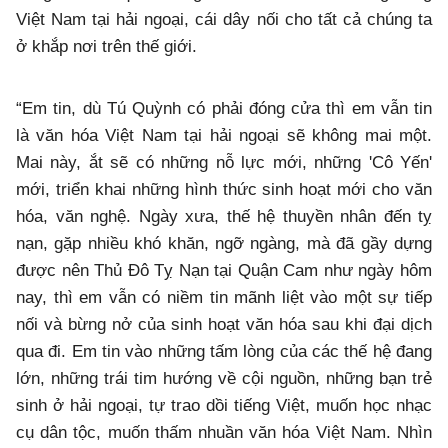
Việt Nam tại hải ngoại, cái dây nối cho tất cả chúng ta
ở khắp nơi trên thế giới.
“Em tin, dù Tú Quỳnh có phải đóng cửa thì em vẫn tin
là văn hóa Việt Nam tại hải ngoại sẽ không mai một.
Mai này, ắt sẽ có những nỗ lực mới, những 'Cô Yến'
mới, triển khai những hình thức sinh hoạt mới cho văn
hóa, văn nghệ. Ngày xưa, thế hệ thuyền nhân đến tỵ
nạn, gặp nhiều khó khăn, ngỡ ngàng, mà đã gầy dựng
được nên Thủ Đô Tỵ Nạn tại Quận Cam như ngày hôm
nay, thì em vẫn có niềm tin mãnh liệt vào một sự tiếp
nối và bừng nở của sinh hoạt văn hóa sau khi đại dịch
qua đi. Em tin vào những tấm lòng của các thế hệ đang
lớn, những trái tim hướng về cội nguồn, những bạn trẻ
sinh ở hải ngoại, tự trao dồi tiếng Việt, muốn học nhạc
cụ dân tộc, muốn thấm nhuần văn hóa Việt Nam. Nhìn