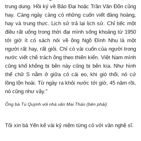
trung dung. Hồi ký về Bảo Đại hoặc Trần Văn Đôn cũng
hay. Càng ngày càng có những cuốn viết đàng hoàng,
hay và trung thực. Lịch sử trả lại lịch sử. Chỉ tiếc một
điều rất uổng trong thời đại mình sống khoảng từ 1950
tới giờ ít có sách nói về ông Ngô Đình Nhu là một
người rất hay, rất giỏi. Chỉ có vài cuốn của người trong
nước viết chê trách ông theo thiên kiến. Việt Nam mình
cũng khổ không bị bên này cũng bị bên kia. Như hình
thể chữ S nằm ở giữa có cái eo, khi gió thổi, nó cứ
lồng lộn hoài. Từ ngày ra khỏi nước tới giờ, 45 năm rồi,
nó cũng như vậy.”
Ông bà Tú Quỳnh với nhà văn Mai Thảo (bên phải)
Tôi xin bà Yến kể vài kỷ niệm từng có với văn nghệ sĩ.