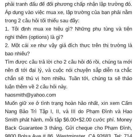
phải tranh đấu để đối phương chấp nhận lập trường đó.
Áp dụng vào việc mua xe, lập trường của bạn phải nằm
trong 2 câu hỏi tối thiểu sau đây:
1. Tôi định mua xe hiệu gì? Những phụ tùng và tiện
nghi thêm (options) là gì?
2. Một cái xe như vậy giá đích thực trên thị trường là
bao nhiêu?
Tìm được câu trả lời cho 2 câu hỏi đó rồi, chúng ta mới
nên đi tới đại lý, và cuộc nói chuyện sắp diễn ra chắc
chắn sẽ thú vị hơn nhiều. Tuần tới, chúng ta sẽ thảo
luận thêm về 2 câu hỏi này.
haosmith@yahoo.com
Muốn giữ xe ở tình trạng hoàn hảo nhất, xin xem Cẩm
Nang Bảo Trì Tập I, II, và III do Phạm Đình và Hao
Smith phát hành, mỗi tập $6.00+$2.00 cước phí. Money
Back Guarantee 3 tháng. Gửi cheque cho Phạm Đình,
9800 Bolsa Ave # 86, Westminster, CA 92683. Tel: 714