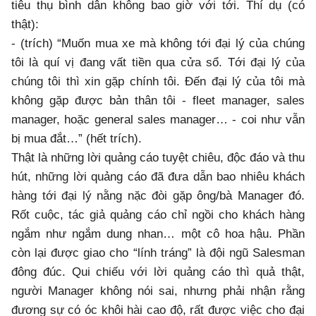
tiêu thụ bình dân không bao giờ với tới. Thí dụ (có
thật):
- (trích) “Muốn mua xe mà không tới đại lý của chúng
tôi là quí vị đang vất tiền qua cửa sổ. Tới đại lý của
chúng tôi thì xin gặp chính tôi. Đến đại lý của tôi mà
không gặp được bản thân tôi - fleet manager, sales
manager, hoặc general sales manager… - coi như vẫn
bị mua đắt…” (hết trích).
Thật là những lời quảng cáo tuyệt chiêu, độc đáo và thu
hút, những lời quảng cáo đã đưa dẫn bao nhiêu khách
hàng tới đại lý nằng nặc đòi gặp ông/bà Manager đó.
Rốt cuộc, tác giả quảng cáo chỉ ngồi cho khách hàng
ngắm như ngắm dung nhan… một cô hoa hậu. Phần
còn lại được giao cho “lính tráng” là đội ngũ Salesman
đông đúc. Qui chiếu với lời quảng cáo thì quả thật,
người Manager không nói sai, nhưng phải nhận rằng
đương sự có óc khôi hài cao độ, rất được việc cho đại