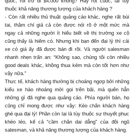
quốc, rồi trừ đi $4,000 không? Hay rốt cuộc, lại tùy
thuộc khả năng thương lượng của khách hàng ?
- Còn rất nhiều thủ thuật quảng cáo khác, nghe rất bùi
tai, thậm chí giá cả còn được nói rõ ở một mức mà
ngay cả những người ít hiểu biết về thị trường xe cộ
cũng thấy là hiếm có. Nhưng khi bạn đến đại lý thì cái
xe có giá ấy đã được bán đi rồi. Và người salesman
nhanh nhẹn trấn an: “Không sao, chúng tôi còn nhiều
good deals khác, không thua kém mà còn tốt hơn như
vậy nữa.”
Thực tế, khách hàng thường bị choáng ngợp bởi những
kiểu xe hào nhoáng mời gọi trên bãi, mà quên hẳn
những gì đã nghe qua quảng cáo. Phía người bán, họ
cũng chỉ mong được như vậy: Kéo chân khách hàng
ghé qua đại lý! Phần còn lại là tùy thuộc sự thuyết phục
khéo léo, kể cả “cầm chân dai dẳng” của đội ngũ
salesman, và khả năng thương lượng của khách hàng.